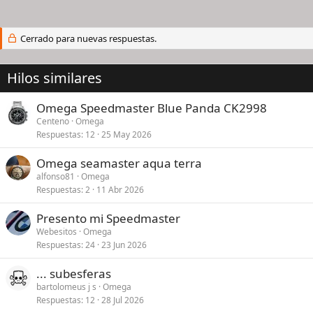
Cerrado para nuevas respuestas.
Hilos similares
Omega Speedmaster Blue Panda CK2998
Centeno
Omega
Respuestas
12
25 May 2026
Omega seamaster aqua terra
alfonso81
Omega
Respuestas
2
11 Abr 2026
Presento mi Speedmaster
Webesitos
Omega
Respuestas
24
23 Jun 2026
... subesferas
bartolomeus j s
Omega
Respuestas
12
28 Jul 2026