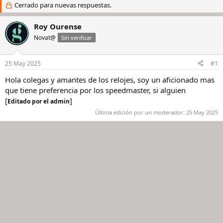
i
Cerrado para nuevas respuestas.
c
c
h
i
a
Roy Ourense
a
d
Novat@
Sin verificar
d
e
o
i
r
n
25 May 2025
#1
d
i
e
c
Hola colegas y amantes de los relojes, soy un aficionado mas
l
i
que tiene preferencia por los speedmaster, si alguien
h
o
[
]
Editado por el admin
i
l
Última edición por un moderador:
25 May 2025
o