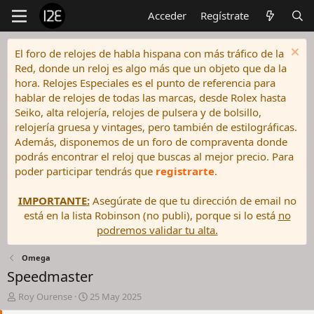
Acceder
Regístrate
El foro de relojes de habla hispana con más tráfico de la
Red, donde un reloj es algo más que un objeto que da la
hora. Relojes Especiales es el punto de referencia para
hablar de relojes de todas las marcas, desde Rolex hasta
Seiko, alta relojería, relojes de pulsera y de bolsillo,
relojería gruesa y vintages, pero también de estilográficas.
Además, disponemos de un foro de compraventa donde
podrás encontrar el reloj que buscas al mejor precio. Para
poder participar tendrás que
registrarte
.
IMPORTANTE:
Asegúrate de que tu dirección de email no
está en la lista Robinson (no publi), porque si lo está
no
podremos validar tu alta.
Omega
Speedmaster
I
F
Roy Ourense
25 May 2025
n
e