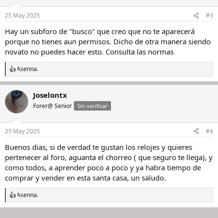
o
n
25 May 2025
#3
e
s
Hay un subforo de "busco" que creo que no te aparecerá
:
porque no tienes aun permisos. Dicho de otra manera siendo
novato no puedes hacer esto. Consulta las normas
Asenna.
R
e
a
Joselontx
c
c
Forer@ Senior
Sin verificar
i
o
n
25 May 2025
#4
e
s
Buenos dias, si de verdad te gustan los relojes y quieres
:
pertenecer al foro, aguanta el chorreo ( que seguro te llega), y
como todos, a aprender poco a poco y ya habra tiempo de
comprar y vender en esta santa casa, un saludo.
Asenna.
R
e
a