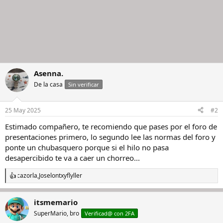
Asenna.
De la casa
Sin verificar
25 May 2025
#2
Estimado compañero, te recomiendo que pases por el foro de
presentaciones primero, lo segundo lee las normas del foro y
ponte un chubasquero porque si el hilo no pasa
desapercibido te va a caer un chorreo...
cazorla
,
Joselontx
y
flyller
R
e
a
itsmemario
c
c
SuperMario, bro
Verificad@ con 2FA
i