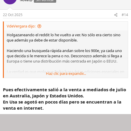
i
o
n
22 Oct 2025
#14
e
s
VdeVergara dijo:
:
Holgazaneando el reddit lo he vuelto a ver. No sólo era cierto sino
que además ya debe de estar disponible.
Haciendo una busqueda rápida andan sobre los 900e, ya cada uno
que decida si le merece la pena o no. Desconozco además si llega a
Europa o tiene una distribución más centrada en Japón o EEUU.
La verdad es que mola que Seiko haga éstas ediciones especiales en
Haz clic para expandir...
modelos accesibles.
Por cierto, guapísima la almohadilla jajaja
Pues efectivamente salió a la venta a mediados de julio
en Australia, Japón y Estados Unidos.
Ver el archivos adjunto 3361461
En Usa se agotó en pocos días pero se encuentran a la
venta en internet.