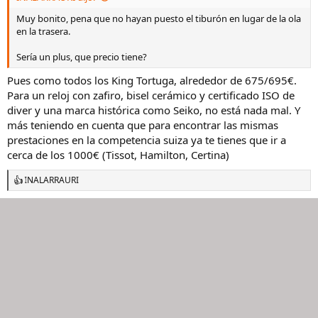
Muy bonito, pena que no hayan puesto el tiburón en lugar de la ola
en la trasera.
Sería un plus, que precio tiene?
Pues como todos los King Tortuga, alrededor de 675/695€.
Para un reloj con zafiro, bisel cerámico y certificado ISO de
diver y una marca histórica como Seiko, no está nada mal. Y
más teniendo en cuenta que para encontrar las mismas
prestaciones en la competencia suiza ya te tienes que ir a
cerca de los 1000€ (Tissot, Hamilton, Certina)
INALARRAURI
R
e
a
c
c
i
o
n
e
s
: