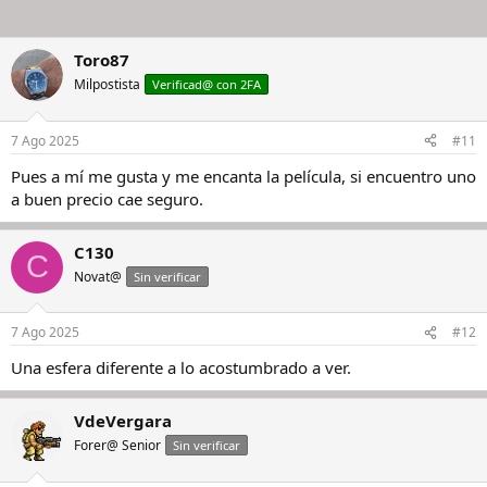
Toro87
Milpostista
Verificad@ con 2FA
7 Ago 2025
#11
Pues a mí me gusta y me encanta la película, si encuentro uno
a buen precio cae seguro.
C130
C
Novat@
Sin verificar
7 Ago 2025
#12
Una esfera diferente a lo acostumbrado a ver.
VdeVergara
Forer@ Senior
Sin verificar