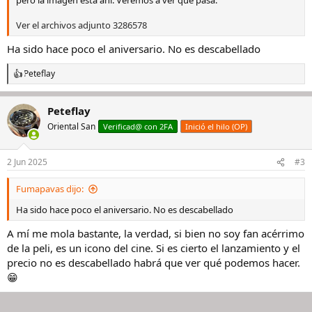
pero la imagen está ahí. Veremos a ver qué pasa.
Ver el archivos adjunto 3286578
Ha sido hace poco el aniversario. No es descabellado
Peteflay
R
e
a
Peteflay
c
c
Oriental San
Verificad@ con 2FA
Inició el hilo (OP)
i
o
n
2 Jun 2025
#3
e
s
Fumapavas dijo:
:
Ha sido hace poco el aniversario. No es descabellado
A mí me mola bastante, la verdad, si bien no soy fan acérrimo
de la peli, es un icono del cine. Si es cierto el lanzamiento y el
precio no es descabellado habrá que ver qué podemos hacer.
😁