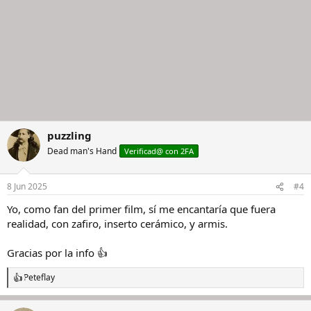
puzzling
Dead man's Hand
Verificad@ con 2FA
8 Jun 2025
#4
Yo, como fan del primer film, sí me encantaría que fuera
realidad, con zafiro, inserto cerámico, y armis.
Gracias por la info 👍
Peteflay
R
e
a