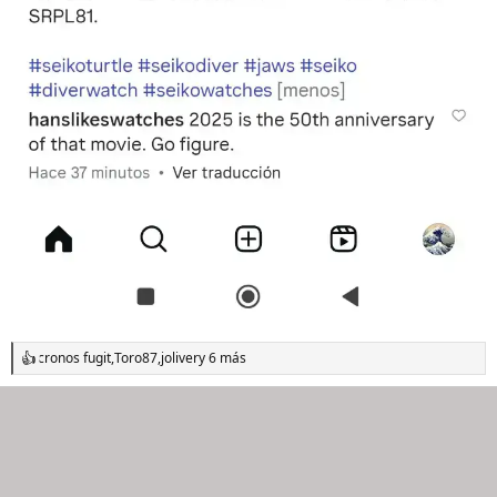
cronos fugit
,
Toro87
,
joliver
y 6 más
R
e
a
c
c
i
o
n