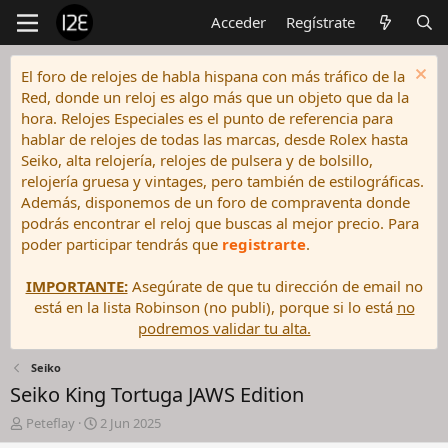
Acceder
Regístrate
El foro de relojes de habla hispana con más tráfico de la
Red, donde un reloj es algo más que un objeto que da la
hora. Relojes Especiales es el punto de referencia para
hablar de relojes de todas las marcas, desde Rolex hasta
Seiko, alta relojería, relojes de pulsera y de bolsillo,
relojería gruesa y vintages, pero también de estilográficas.
Además, disponemos de un foro de compraventa donde
podrás encontrar el reloj que buscas al mejor precio. Para
poder participar tendrás que
registrarte
.
IMPORTANTE:
Asegúrate de que tu dirección de email no
está en la lista Robinson (no publi), porque si lo está
no
podremos validar tu alta.
Seiko
Seiko King Tortuga JAWS Edition
I
F
Peteflay
2 Jun 2025
n
e