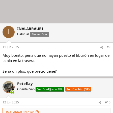
INALARRAURI
I
Habitual
Sin verificar
11 Jun 2025
#9
Muy bonito, pena que no hayan puesto el tiburón en lugar de
la ola en la trasera.
Sería un plus, que precio tiene?
Peteflay
Oriental San
Verificad@ con 2FA
Inició el hilo (OP)
12 Jun 2025
#10
INALARRAURI dijo: