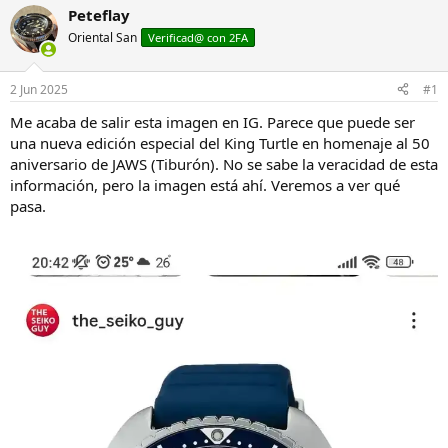
i
c
Peteflay
c
h
Oriental San
Verificad@ con 2FA
i
a
a
d
d
e
2 Jun 2025
#1
o
i
r
n
Me acaba de salir esta imagen en IG. Parece que puede ser
d
i
una nueva edición especial del King Turtle en homenaje al 50
e
c
aniversario de JAWS (Tiburón). No se sabe la veracidad de esta
l
i
información, pero la imagen está ahí. Veremos a ver qué
h
o
pasa.
i
l
o