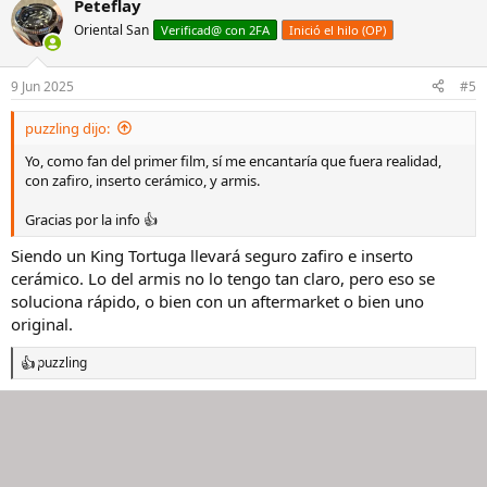
Peteflay
c
c
Oriental San
Verificad@ con 2FA
Inició el hilo (OP)
i
o
n
9 Jun 2025
#5
e
s
puzzling dijo:
:
Yo, como fan del primer film, sí me encantaría que fuera realidad,
con zafiro, inserto cerámico, y armis.
Gracias por la info 👍
Siendo un King Tortuga llevará seguro zafiro e inserto
cerámico. Lo del armis no lo tengo tan claro, pero eso se
soluciona rápido, o bien con un aftermarket o bien uno
original.
puzzling
R
e
a
c
c
i
o