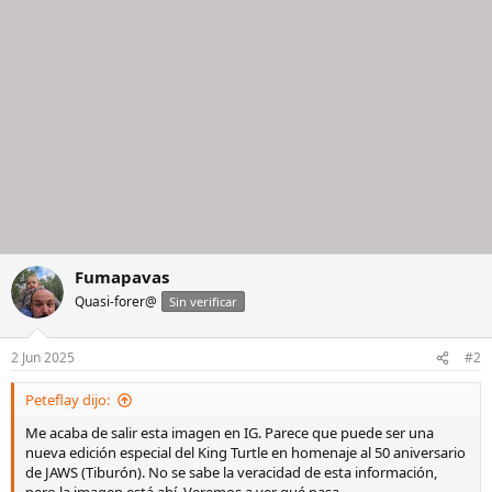
e
s
:
Fumapavas
Quasi-forer@
Sin verificar
2 Jun 2025
#2
Peteflay dijo:
Me acaba de salir esta imagen en IG. Parece que puede ser una
nueva edición especial del King Turtle en homenaje al 50 aniversario
de JAWS (Tiburón). No se sabe la veracidad de esta información,