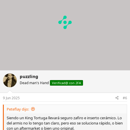
n
e
s
:
puzzling
Dead man's Hand
Verificad@ con 2FA
9 Jun 2025
#6
Peteflay dijo:
Siendo un King Tortuga llevará seguro zafiro e inserto cerámico. Lo
del armis no lo tengo tan claro, pero eso se soluciona rápido, o bien
con un aftermarket o bien uno original.