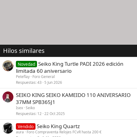
Hilos similares
Seiko King Turtle PADI 2026 edición
Novedad
limitada 60 aniversario
Peteflay
Foro General
Respuestas
43
5 Jun 2026
SEIKO KING SEIKO KAMEIDO 110 ANIVERSARIO
37MM SPB365J1
Isex
Seiko
Respuestas
12
22 Oct 2025
Seiko King Quartz
Vendido
aura
Foro Compraventa Relojes FCvR hasta 200 €