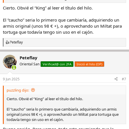
Cierto. Obvié el “King” al leer el título del hilo.
El “caucho” seria lo primero que cambiaría, adquiriendo un
armis original (unos 98 € +), o aprovechando un Miltat para
tortuga que todavía tengo sin uso en el cajón.
Peteflay
R
e
a
Peteflay
c
c
Oriental San
Verificad@ con 2FA
Inició el hilo (OP)
i
o
n
9 Jun 2025
#7
e
s
puzzling dijo:
:
Cierto. Obvié el “King” al leer el título del hilo.
El “caucho” seria lo primero que cambiaría, adquiriendo un armis
original (unos 98 € +), o aprovechando un Miltat para tortuga que
todavía tengo sin uso en el cajón.