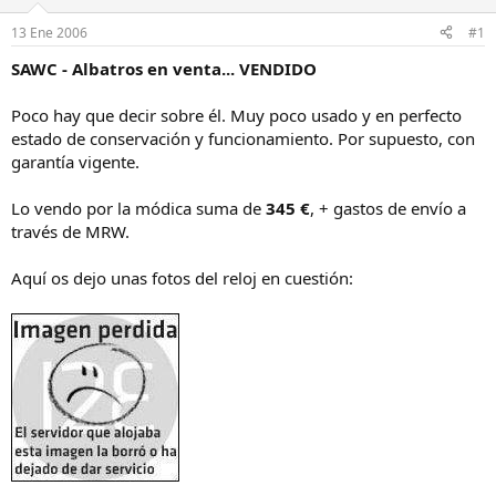
a
d
d
e
13 Ene 2006
#1
o
i
r
n
SAWC - Albatros en venta... VENDIDO
d
i
e
c
Poco hay que decir sobre él. Muy poco usado y en perfecto
l
i
estado de conservación y funcionamiento. Por supuesto, con
h
o
garantía vigente.
i
l
o
Lo vendo por la módica suma de
345 €
, + gastos de envío a
través de MRW.
Aquí os dejo unas fotos del reloj en cuestión: