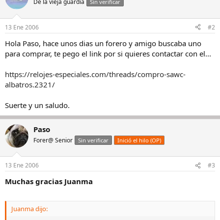
De la vieja guardia
Sin verificar
13 Ene 2006
#2
Hola Paso, hace unos dias un forero y amigo buscaba uno
para comprar, te pego el link por si quieres contactar con el...
https://relojes-especiales.com/threads/compro-sawc-
albatros.2321/
Suerte y un saludo.
Paso
Forer@ Senior
Sin verificar
Inició el hilo (OP)
13 Ene 2006
#3
Muchas gracias Juanma
Juanma dijo: