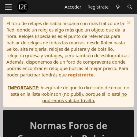
Acceder
Regístrate
El foro de relojes de habla hispana con más tráfico de la
Red, donde un reloj es algo más que un objeto que da la
hora. Relojes Especiales es el punto de referencia para
hablar de relojes de todas las marcas, desde Rolex hasta
Seiko, alta relojería, relojes de pulsera y de bolsillo,
relojería gruesa y vintages, pero también de estilográficas.
Además, disponemos de un foro de compraventa donde
podrás encontrar el reloj que buscas al mejor precio. Para
poder participar tendrás que
registrarte
.
IMPORTANTE:
Asegúrate de que tu dirección de email no
está en la lista Robinson (no publi), porque si lo está
no
podremos validar tu alta.
Normas Foros de