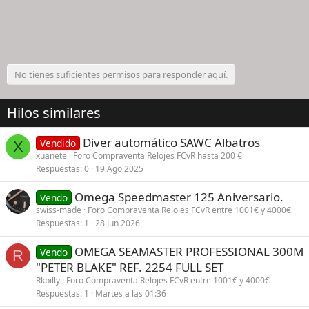
No tienes suficientes permisos para responder aquí.
Hilos similares
Diver automático SAWC Albatros
Vendido
X
xuanete
Foro Compraventa Relojes FCvR hasta 200 €
Respuestas
0
19 Ago 2025
Omega Speedmaster 125 Aniversario.
Vendo
swiss-made
Foro Compraventa Relojes FCvR entre 1001€ y 4000€
Respuestas
1
28 Jun 2026
OMEGA SEAMASTER PROFESSIONAL 300M
Vendo
R
"PETER BLAKE" REF. 2254 FULL SET
Rkbilly
Foro Compraventa Relojes FCvR entre 1001€ y 4000€
Respuestas
1
Martes a las 01:36