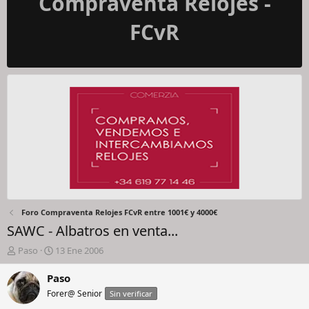
Compraventa Relojes -
FCvR
Foro Compraventa Relojes FCvR entre 1001€ y 4000€
SAWC - Albatros en venta...
I
F
Paso
13 Ene 2006
n
e
i
c
Paso
c
h
Forer@ Senior
Sin verificar
i
a