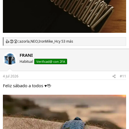
cazorla
,
NEO
,
IronMike_Hc
y 53 más
R
e
a
FRANI
c
Habitual
c
Verificad@ con 2FA
i
o
n
4 Jul 2026
#11
e
s
Feliz sábado a todos ♥️🖖
: