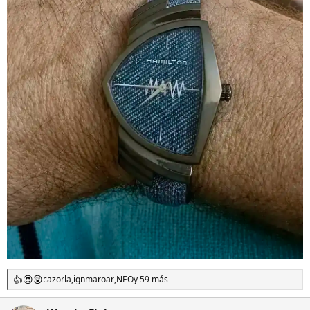
cazorla
,
ignmaroar
,
NEO
y 59 más
R
e
a