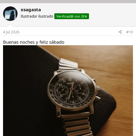
xsagasta
Ilustrador ilustrado
Verificad@ con 2FA
4 Jul 2026
#10
Buenas noches y feliz sábado