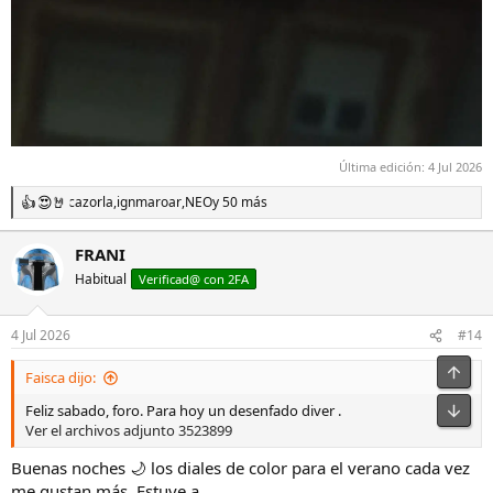
Última edición:
4 Jul 2026
cazorla
,
ignmaroar
,
NEO
y 50 más
R
e
a
FRANI
c
Habitual
c
Verificad@ con 2FA
i
o
n
4 Jul 2026
#14
e
s
Faisca dijo:
:
Feliz sabado, foro. Para hoy un desenfado diver .
Ver el archivos adjunto 3523899
Buenas noches 🌙 los diales de color para el verano cada vez
me gustan más. Estuve a