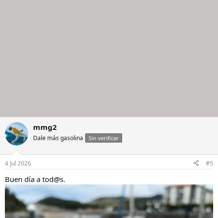
mmg2
Dale más gasolina
Sin verificar
4 Jul 2026
#5
Buen día a tod@s.