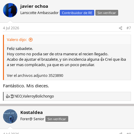
javier ochoa
Lanscotte Ambassador
Contribuidor de RE
Sin verificar
4 Jul 2026
#7
Valero dijo:
Feliz sabadete.
Hoy como no podia ser de otra manera: el recien llegado.
Acabo de ajustar el brazalete, y sin incidencia alguna 👍 Creí que iba
a ser mas complicado, ya que es un poco peculiar.
Ver el archivos adjunto 3523890
Fantástico. Mis dieces.
NEO
,
Valero
y
Bolichongo
R
e
a
Kostaldea
c
c
Forer@ Senior
Sin verificar
i
o
n