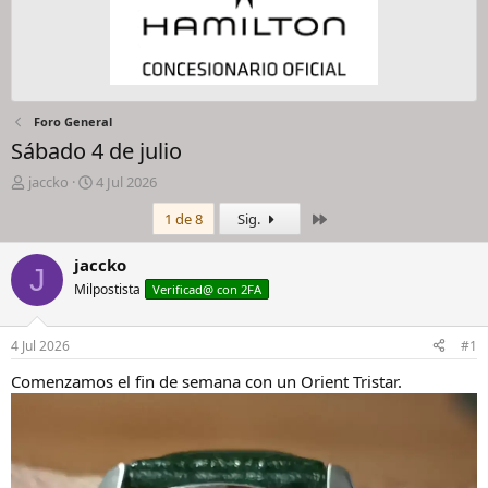
Foro General
Sábado 4 de julio
I
F
jaccko
4 Jul 2026
n
e
Último
1 de 8
Sig.
i
c
c
h
i
a
jaccko
J
a
d
Milpostista
Verificad@ con 2FA
d
e
o
i
r
n
4 Jul 2026
#1
d
i
e
c
Comenzamos el fin de semana con un Orient Tristar.
l
i
h
o
i
l
o