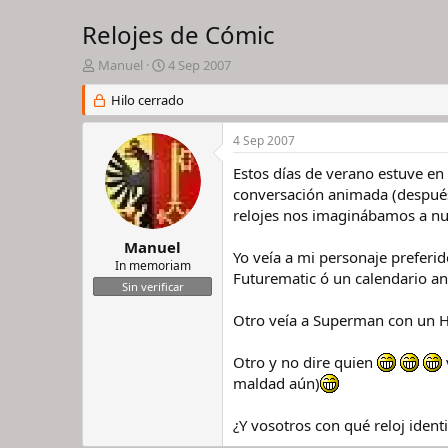
Relojes de Cómic
I
F
Manuel
4 Sep 2007
n
e
i
Hilo cerrado
c
c
h
i
a
4 Sep 2007
a
d
d
e
Estos días de verano estuve e
o
i
conversación animada (después
r
n
relojes nos imaginábamos a nu
d
i
e
c
Manuel
Yo veía a mi personaje preferid
l
i
In memoriam
Futurematic ó un calendario an
h
o
Sin verificar
i
l
Otro veía a Superman con un H
o
Otro y no dire quien
maldad aún)
¿Y vosotros con qué reloj iden