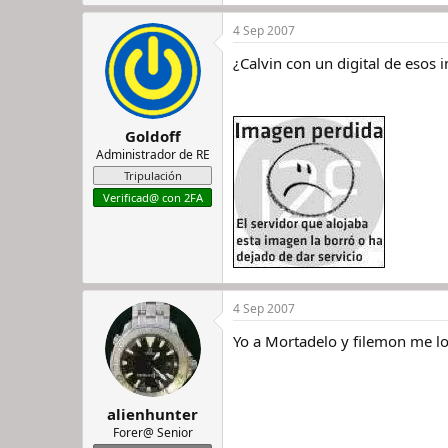
4 Sep 2007
¿Calvin con un digital de esos i
Goldoff
Administrador de RE
Tripulación
Verificad@ con 2FA
4 Sep 2007
Yo a Mortadelo y filemon me l
alienhunter
Forer@ Senior