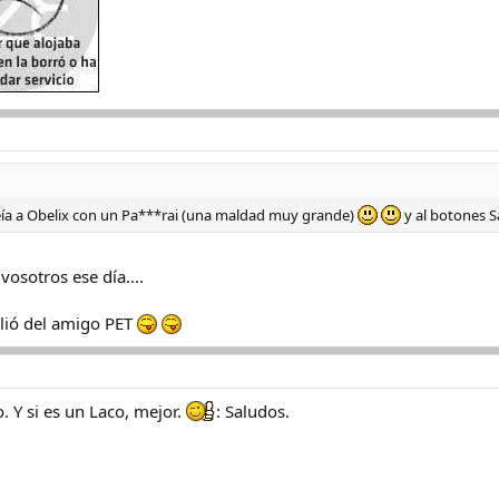
ía a Obelix con un Pa***rai (una maldad muy grande)
y al botones 
osotros ese día....
lió del amigo PET
. Y si es un Laco, mejor.
: Saludos.