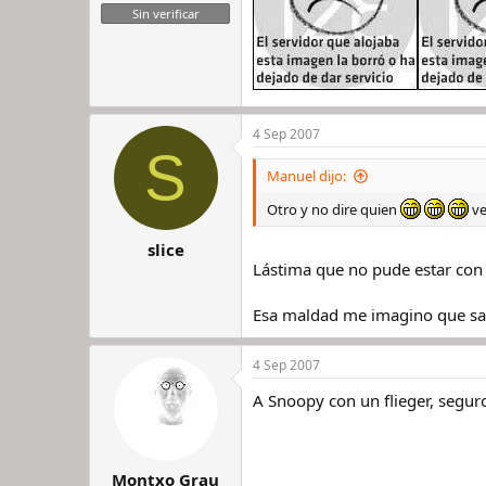
Sin verificar
4 Sep 2007
S
Manuel dijo:
Otro y no dire quien
ve
slice
Lástima que no pude estar con v
Esa maldad me imagino que sa
4 Sep 2007
A Snoopy con un flieger, seguro
Montxo Grau