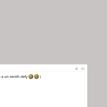
#2
o a un zenith defy
)