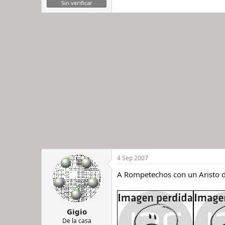
Sin verificar
4 Sep 2007
A Rompetechos con un Aristo d
Gigio
De la casa