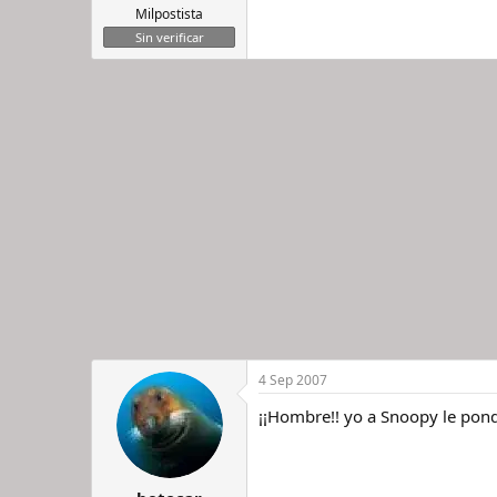
Milpostista
Sin verificar
4 Sep 2007
¡¡Hombre!! yo a Snoopy le pon