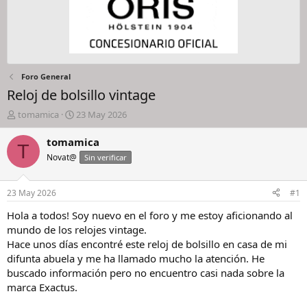
Foro General
Reloj de bolsillo vintage
I
F
tomamica
23 May 2026
n
e
i
c
tomamica
T
c
h
Novat@
Sin verificar
i
a
a
d
d
e
23 May 2026
#1
o
i
r
n
Hola a todos! Soy nuevo en el foro y me estoy aficionando al
d
i
mundo de los relojes vintage.
e
c
Hace unos días encontré este reloj de bolsillo en casa de mi
l
i
difunta abuela y me ha llamado mucho la atención. He
h
o
buscado información pero no encuentro casi nada sobre la
i
marca Exactus.
l
o