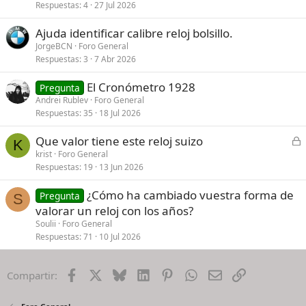
Respuestas
4
27 Jul 2026
Ajuda identificar calibre reloj bolsillo.
JorgeBCN
Foro General
Respuestas
3
7 Abr 2026
El Cronómetro 1928
Pregunta
Andrei Rublev
Foro General
Respuestas
35
18 Jul 2026
C
Que valor tiene este reloj suizo
K
e
krist
Foro General
Respuestas
19
13 Jun 2026
r
r
¿Cómo ha cambiado vuestra forma de
Pregunta
a
S
valorar un reloj con los años?
d
Soulii
Foro General
o
Respuestas
71
10 Jul 2026
Facebook
X
Bluesky
LinkedIn
Pinterest
WhatsApp
Email
Enlace
Compartir: