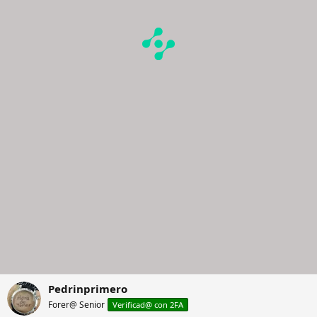
Pedrinprimero
Forer@ Senior
Verificad@ con 2FA