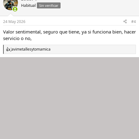
Habitual
Sin verificar
24 May 2026
#4
Valor sentimental, seguro que tiene, ya si funciona bien, hacer
servicio o no,
Javimetalles
y
tomamica
R
e
a
c
c
i
o
n
e
s
: