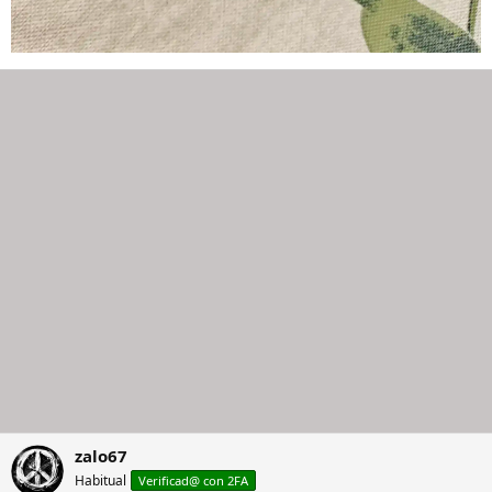
zalo67
Habitual
Verificad@ con 2FA