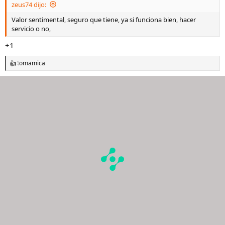
zeus74 dijo:
:
Valor sentimental, seguro que tiene, ya si funciona bien, hacer
servicio o no,
+1
tomamica
R
e
a
c
c
i
o
n
e
s
: