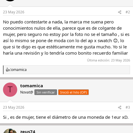
23 May 2026
#2
No puedo contestarte a nada, la marca me suena pero
conocimientos nulos de ella, parece que es de colgante de
mujer, pero seguro no estoy por la foto no se el tamaño , si es
así lo mismo se pone de moda con lo del ap x swatch 😊, lo
que si te digo es que estéticamente me gusta mucho. Yo si le
haría una revisión y lo tendría como bonito recuerdo familiar
Última edición:
23 May 2026
tomamica
R
e
a
tomamica
c
T
c
Novat@
Sin verificar
Inició el hilo (OP)
i
o
n
23 May 2026
#3
e
s
Si , es de mujer, tiene el diámetro de una moneda de 1eur xD.
:
zeus74