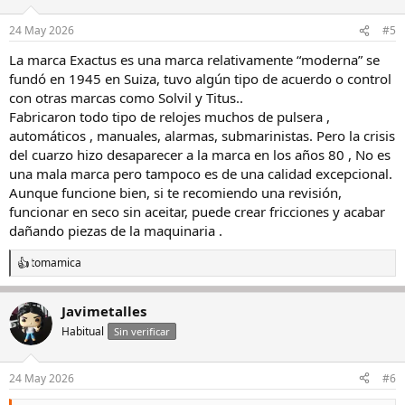
24 May 2026
#5
La marca Exactus es una marca relativamente “moderna” se
fundó en 1945 en Suiza, tuvo algún tipo de acuerdo o control
con otras marcas como Solvil y Titus..
Fabricaron todo tipo de relojes muchos de pulsera ,
automáticos , manuales, alarmas, submarinistas. Pero la crisis
del cuarzo hizo desaparecer a la marca en los años 80 , No es
una mala marca pero tampoco es de una calidad excepcional.
Aunque funcione bien, si te recomiendo una revisión,
funcionar en seco sin aceitar, puede crear fricciones y acabar
dañando piezas de la maquinaria .
tomamica
R
e
a
Javimetalles
c
c
Habitual
Sin verificar
i
o
n
24 May 2026
#6
e
s