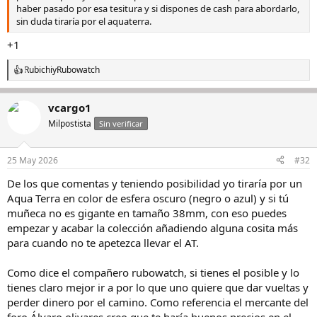
haber pasado por esa tesitura y si dispones de cash para abordarlo,
sin duda tiraría por el aquaterra.
+1
Rubichi
y
Rubowatch
R
e
a
vcargo1
c
c
Milpostista
Sin verificar
i
o
n
25 May 2026
#32
e
s
De los que comentas y teniendo posibilidad yo tiraría por un
:
Aqua Terra en color de esfera oscuro (negro o azul) y si tú
muñeca no es gigante en tamaño 38mm, con eso puedes
empezar y acabar la colección añadiendo alguna cosita más
para cuando no te apetezca llevar el AT.
Como dice el compañero rubowatch, si tienes el posible y lo
tienes claro mejor ir a por lo que uno quiere que dar vueltas y
perder dinero por el camino. Como referencia el mercante del
foro Álvaro olivares creo que te haría buenos precios en el