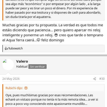
sea algo más "económico" o por empezar por algún lado , a la larga
puede ser peor y es tirar un poco el dinero. Por mi experiencia de
haber pasado por esa tesitura y si dispones de cash para abordarlo,
sin duda tiraría por el aquaterra.
Muchas gracias por tu propuesta. La verdad es que todos me
estáis diciendo que paciencia… pero quiero aparcar mi reloj
inteligente y ponerme un reloj. 😎 creo que tarde o temprano
el Aqua Terra caerá…🤭 feliz domingo
Rubowatch
R
e
a
Valero
c
c
Habitual
Sin verificar
i
o
n
24 May 2026
#30
e
s
Rubichi dijo:
:
Oye, pues muchísimas gracias por esas recomendaciones. Les
echaré un vistazo porque no tenía ni la más remota idea… a ver si
poco a poco voy conociendo este apasionante mundillo…