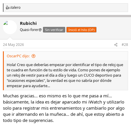
Valero
R
e
a
Rubichi
c
c
Quasi-forer@
Sin verificar
Inició el hilo (OP)
i
o
n
24 May 2026
#28
e
s
OscarPC dijo:
:
Hola! Creo que deberías empezar por identificar el tipo de reloj que
te cuadra en función de tu estilo de vida. Como pones de ejemplo
un reloj de vestir para el día a día y luego un CUCO deportivo para
"ocasiones especiales", la verdad es que no sabría por dónde
empezar para ayudarte...
Muchas gracias… eso mismo es lo que me pasa a mí…
básicamente, la idea es dejar aparcado mi iWatch y utilizarlo
solo para registrar mis entrenamientos y cambiarlo por algo
que ir alternando en la muñeca… de ahí, que estoy abierto a
todo tipo de sugerencias.