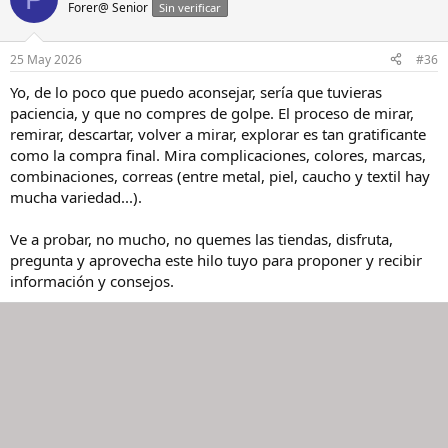
c
Forer@ Senior
Sin verificar
i
o
n
25 May 2026
#36
e
s
Yo, de lo poco que puedo aconsejar, sería que tuvieras
:
paciencia, y que no compres de golpe. El proceso de mirar,
remirar, descartar, volver a mirar, explorar es tan gratificante
como la compra final. Mira complicaciones, colores, marcas,
combinaciones, correas (entre metal, piel, caucho y textil hay
mucha variedad...).
Ve a probar, no mucho, no quemes las tiendas, disfruta,
pregunta y aprovecha este hilo tuyo para proponer y recibir
información y consejos.