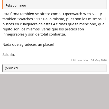
Feliz domingo
Esta firma tambien se ofrece como "Openwatch Web S.L." y
tambien "Watches 111" Da lo mismo, pues son los mismos! Si
buscas en cualquiera de estas 4 firmas que te menciono, que
repito son los mismos, veras que los precios son
inmejorables y son de total confianza.
Nada que agradecer, un placer!
Saludo.
Última edición:
24 May 2026
Rubichi
R
e
a
c
c
i
o
n
e
s
: