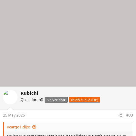
Rubichi
Quasi-forer@
Sin verificar
Inició el hilo (OP)
25 May 2026
#33
vcargo1 dijo: