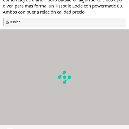
diver, para mas formal un Tissot le Locle con powermatic 80.
Ambos con buena relación calidad precio
Rubichi
R
e
a
c
c
i
o
n
e
s
: