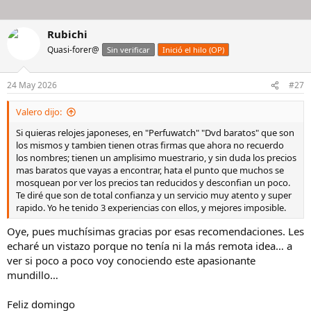
Rubichi
Quasi-forer@
Sin verificar
Inició el hilo (OP)
24 May 2026
#27
Valero dijo:
Si quieras relojes japoneses, en "Perfuwatch" "Dvd baratos" que son
los mismos y tambien tienen otras firmas que ahora no recuerdo
los nombres; tienen un amplisimo muestrario, y sin duda los precios
mas baratos que vayas a encontrar, hata el punto que muchos se
mosquean por ver los precios tan reducidos y desconfian un poco.
Te diré que son de total confianza y un servicio muy atento y super
rapido. Yo he tenido 3 experiencias con ellos, y mejores imposible.
Oye, pues muchísimas gracias por esas recomendaciones. Les
echaré un vistazo porque no tenía ni la más remota idea… a
ver si poco a poco voy conociendo este apasionante
mundillo…
Feliz domingo