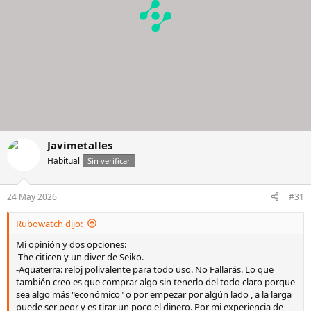
Javimetalles
Habitual
Sin verificar
24 May 2026
#31
Rubowatch dijo:
Mi opinión y dos opciones:
-The citicen y un diver de Seiko.
-Aquaterra: reloj polivalente para todo uso. No Fallarás. Lo que
también creo es que comprar algo sin tenerlo del todo claro porque
sea algo más "económico" o por empezar por algún lado , a la larga
puede ser peor y es tirar un poco el dinero. Por mi experiencia de