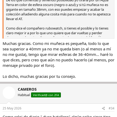
De los que comentas y teniendo posibilidad yo tiraría por un Aqua
Terra en color de esfera oscuro (negro o azul) y si tú muñeca no es
gigante en tamaño 38mm, con eso puedes empezar y acabar la
colección añadiendo alguna cosita más para cuando no te apetezca
llevar el AT.
Como dice el compañero rubowatch, si tienes el posible y lo tienes
claro mejor ir a por lo que uno quiere que dar vueltas y perder
dinero por el camino. Como referencia el mercante del foro Álvaro
olivares creo que te haría buenos precios en el omega, pregúntale.
Muchas gracias. Como mi muñeca es pequeña, todo lo que
sea superior a 40mm ya no me queda bien (o al menos a mí
no me gusta), tengo que mirar esferas de 36-40mm… haré lo
que dices, pero creo que aún no puedo hacerlo (al menos, por
mensaje privado por el foro).
Lo dicho, muchas gracias por tu consejo.
CAMEROS
Habitual
Verificad@ con 2FA
25 May 2026
#34
Como reloj de diario " duro batallero" algún seiko cinco tipo