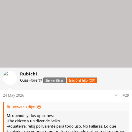
Rubichi
Quasi-forer@
Sin verificar
Inició el hilo (OP)
24 May 2026
#29
Rubowatch dijo:
Mi opinión y dos opciones:
-The citicen y un diver de Seiko.
-Aquaterra: reloj polivalente para todo uso. No Fallarás. Lo que
también creo es que comprar algo sin tenerlo del todo claro porque