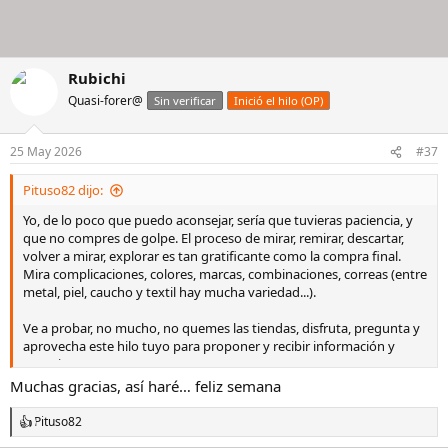
Rubichi
Quasi-forer@
Sin verificar
Inició el hilo (OP)
25 May 2026
#37
Pituso82 dijo:
Yo, de lo poco que puedo aconsejar, sería que tuvieras paciencia, y
que no compres de golpe. El proceso de mirar, remirar, descartar,
volver a mirar, explorar es tan gratificante como la compra final.
Mira complicaciones, colores, marcas, combinaciones, correas (entre
metal, piel, caucho y textil hay mucha variedad...).
Ve a probar, no mucho, no quemes las tiendas, disfruta, pregunta y
aprovecha este hilo tuyo para proponer y recibir información y
consejos.
Muchas gracias, así haré… feliz semana
Pituso82
R
e