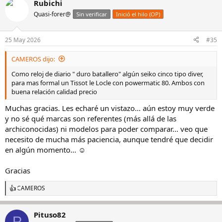
Rubichi
Quasi-forer@
Sin verificar
Inició el hilo (OP)
25 May 2026
#35
CAMEROS dijo:
Como reloj de diario " duro batallero" algún seiko cinco tipo diver,
para mas formal un Tissot le Locle con powermatic 80. Ambos con
buena relación calidad precio
Muchas gracias. Les echaré un vistazo… aún estoy muy verde
y no sé qué marcas son referentes (más allá de las
archiconocidas) ni modelos para poder comparar… veo que
necesito de mucha más paciencia, aunque tendré que decidir
en algún momento… ☺️
Gracias
CAMEROS
R
e
a
Pituso82
c
P