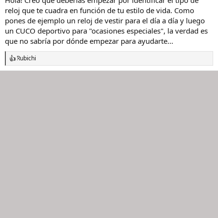
l
i
reloj que te cuadra en función de tu estilo de vida. Como
h
o
pones de ejemplo un reloj de vestir para el día a día y luego
i
un CUCO deportivo para "ocasiones especiales", la verdad es
l
que no sabría por dónde empezar para ayudarte...
o
Rubichi
R
e
a
c
c
i
o
n
e
s
: