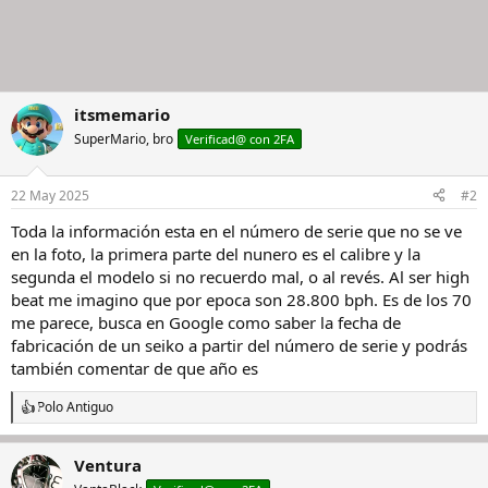
itsmemario
SuperMario, bro
Verificad@ con 2FA
22 May 2025
#2
Toda la información esta en el número de serie que no se ve
en la foto, la primera parte del nunero es el calibre y la
segunda el modelo si no recuerdo mal, o al revés. Al ser high
beat me imagino que por epoca son 28.800 bph. Es de los 70
me parece, busca en Google como saber la fecha de
fabricación de un seiko a partir del número de serie y podrás
también comentar de que año es
Polo Antiguo
R
e
a
Ventura
c
c