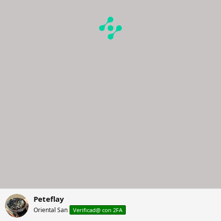
Peteflay
Oriental San
Verificad@ con 2FA