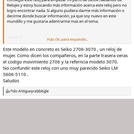
Relojes y estoy buscando más información acerca este reloj pero no
logro encontrar nada. Si alguno pudiera darme más información o
decirme donde buscar información, ya que soy nuevo en este
mundillo y me gustaria adentrarme mas en el tema.
Saludos!
Haz clic para expandir...
Ver el archivos adjunto 3280113
Este modelo en concreto es Seiko 2706-3070 , un reloj de
mujer. Como dicen los compañeros, en la parte trasera veras
el codigo movimiento 2706 y la referncia modelo 3070.
No confundir este reloj con uno muy parecido Seiko LM
5606-5110 .
Saludos
Polo Antiguo
y
rabbitigle
R
e
a
c
c
i
o
n
e