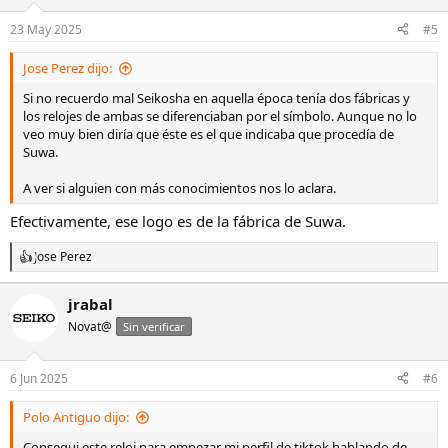
23 May 2025
#5
Jose Perez dijo:
Si no recuerdo mal Seikosha en aquella época tenía dos fábricas y
los relojes de ambas se diferenciaban por el símbolo. Aunque no lo
veo muy bien diría que éste es el que indicaba que procedía de
Suwa.
A ver si alguien con más conocimientos nos lo aclara.
Efectivamente, ese logo es de la fábrica de Suwa.
Jose Perez
R
e
a
jrabal
c
Novat@
c
Sin verificar
i
o
n
6 Jun 2025
#6
e
s
Polo Antiguo dijo:
:
Consegui este reloj para empezar mi perfil de tiktok hablando de