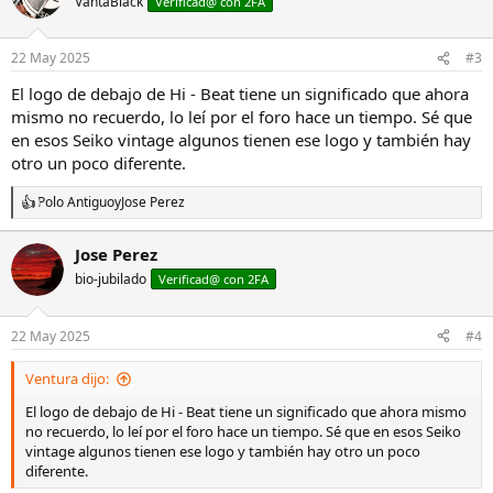
VantaBlack
Verificad@ con 2FA
i
o
n
22 May 2025
#3
e
s
El logo de debajo de Hi - Beat tiene un significado que ahora
:
mismo no recuerdo, lo leí por el foro hace un tiempo. Sé que
en esos Seiko vintage algunos tienen ese logo y también hay
otro un poco diferente.
Polo Antiguo
y
Jose Perez
R
e
a
Jose Perez
c
bio-jubilado
c
Verificad@ con 2FA
i
o
n
22 May 2025
#4
e
s
Ventura dijo:
:
El logo de debajo de Hi - Beat tiene un significado que ahora mismo
no recuerdo, lo leí por el foro hace un tiempo. Sé que en esos Seiko
vintage algunos tienen ese logo y también hay otro un poco
diferente.