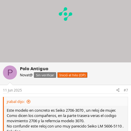
s
:
Polo Antiguo
P
Novat@
Sin verificar
Inició el hilo (OP)
11 Jun 2025
#7
jrabal dijo:
Este modelo en concreto es Seiko 2706-3070 , un reloj de mujer.
Como dicen los compañeros, en la parte trasera veras el codigo
movimiento 2706 y la referncia modelo 3070.
No confundir este reloj con uno muy parecido Seiko LM 5606-5110 .