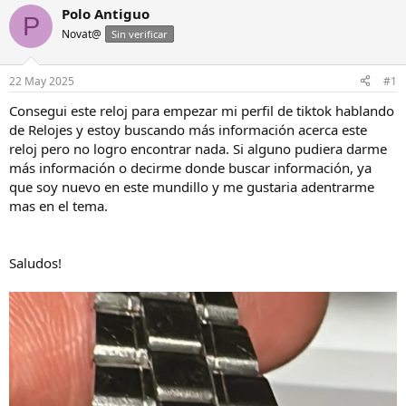
i
c
Polo Antiguo
P
c
h
Novat@
Sin verificar
i
a
a
d
d
e
22 May 2025
#1
o
i
r
n
Consegui este reloj para empezar mi perfil de tiktok hablando
d
i
de Relojes y estoy buscando más información acerca este
e
c
reloj pero no logro encontrar nada. Si alguno pudiera darme
l
i
más información o decirme donde buscar información, ya
h
o
que soy nuevo en este mundillo y me gustaria adentrarme
i
mas en el tema.
l
o
Saludos!