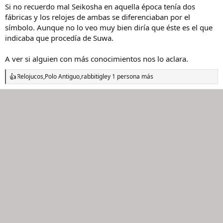
Si no recuerdo mal Seikosha en aquella época tenía dos
fábricas y los relojes de ambas se diferenciaban por el
símbolo. Aunque no lo veo muy bien diría que éste es el que
indicaba que procedía de Suwa.
A ver si alguien con más conocimientos nos lo aclara.
Relojucos
,
Polo Antiguo
,
rabbitigle
y 1 persona más
R
e
a
c
c
i
o
n
e
s
: