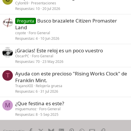
Cylon69
Presentaciones
Respuestas
10
20 Jul 2026
Busco brazalete Citizen Promaster
Pregunta
Land
coyote
Foro General
Respuestas
4
10 Jun 2026
¡Gracias! Este reloj es un poco vuestro
OscarPC
Foro General
Respuestas
70
23 May 2026
Ayuda con este precioso "Rising Works Clock" de
T
Franklin Mint.
TrajanoXIII
Relojería gruesa
Respuestas
6
31 Jul 2026
¿Que festina es este?
M
miguemunoz
Foro General
Respuestas
8
5 Sep 2025
Facebook
X
Bluesky
LinkedIn
Pinterest
WhatsApp
Email
Enlace