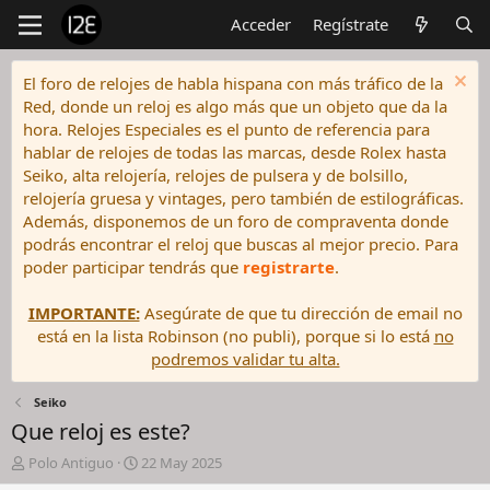
Acceder
Regístrate
El foro de relojes de habla hispana con más tráfico de la
Red, donde un reloj es algo más que un objeto que da la
hora. Relojes Especiales es el punto de referencia para
hablar de relojes de todas las marcas, desde Rolex hasta
Seiko, alta relojería, relojes de pulsera y de bolsillo,
relojería gruesa y vintages, pero también de estilográficas.
Además, disponemos de un foro de compraventa donde
podrás encontrar el reloj que buscas al mejor precio. Para
poder participar tendrás que
registrarte
.
IMPORTANTE:
Asegúrate de que tu dirección de email no
está en la lista Robinson (no publi), porque si lo está
no
podremos validar tu alta.
Seiko
Que reloj es este?
I
F
Polo Antiguo
22 May 2025
n
e