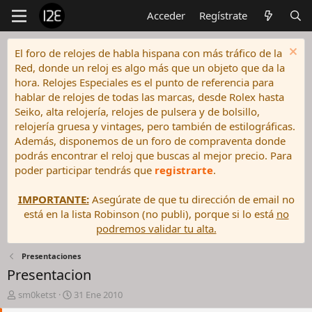
Acceder
Regístrate
El foro de relojes de habla hispana con más tráfico de la
Red, donde un reloj es algo más que un objeto que da la
hora. Relojes Especiales es el punto de referencia para
hablar de relojes de todas las marcas, desde Rolex hasta
Seiko, alta relojería, relojes de pulsera y de bolsillo,
relojería gruesa y vintages, pero también de estilográficas.
Además, disponemos de un foro de compraventa donde
podrás encontrar el reloj que buscas al mejor precio. Para
poder participar tendrás que
registrarte
.
IMPORTANTE:
Asegúrate de que tu dirección de email no
está en la lista Robinson (no publi), porque si lo está
no
podremos validar tu alta.
Presentaciones
Presentacion
I
F
sm0ketst
31 Ene 2010
n
e