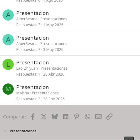
Respuestas
6
1 Ago 2026
Presentacion
A
AlberSesma
Presentaciones
Respuestas
2
1 May 2026
Presentacion
A
AlberSesma
Presentaciones
Respuestas
7
3 May 2026
Presentacion
L
Lao_Zhiyuan
Presentaciones
Respuestas
1
20 Abr 2026
Presentacion
M
Maisha
Presentaciones
Respuestas
2
28 Ene 2026
Facebook
X
Bluesky
LinkedIn
Pinterest
WhatsApp
Email
Enlace
Compartir:
Presentaciones