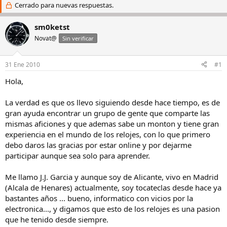
i
Cerrado para nuevas respuestas.
c
c
h
i
a
sm0ketst
a
d
Novat@
Sin verificar
d
e
o
i
r
n
31 Ene 2010
#1
d
i
e
c
Hola,
l
i
h
o
La verdad es que os llevo siguiendo desde hace tiempo, es de
i
gran ayuda encontrar un grupo de gente que comparte las
l
mismas aficiones y que ademas sabe un monton y tiene gran
o
experiencia en el mundo de los relojes, con lo que primero
debo daros las gracias por estar online y por dejarme
participar aunque sea solo para aprender.
Me llamo J.J. Garcia y aunque soy de Alicante, vivo en Madrid
(Alcala de Henares) actualmente, soy tocateclas desde hace ya
bastantes años ... bueno, informatico con vicios por la
electronica..., y digamos que esto de los relojes es una pasion
que he tenido desde siempre.