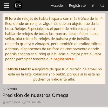
Acceder
Regístrate
El foro de relojes de habla hispana con más tráfico de la
Red, donde un reloj es algo más que un objeto que da la
hora. Relojes Especiales es el punto de referencia para
hablar de relojes de todas las marcas, desde Rolex hasta
Seiko, alta relojería, relojes de pulsera y de bolsillo,
relojería gruesa y vintages, pero también de estilográficas.
Además, disponemos de un foro de compraventa donde
podrás encontrar el reloj que buscas al mejor precio. Para
poder participar tendrás que
registrarte
.
IMPORTANTE:
Asegúrate de que tu dirección de email no
está en la lista Robinson (no publi), porque si lo está
no
podremos validar tu alta.
Omega
Precisión de nuestros Omega
I
F
alfonso81
29 Ene 2026
n
e