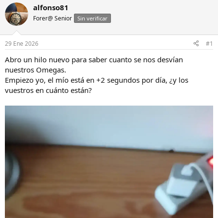
i
c
alfonso81
c
h
Forer@ Senior
Sin verificar
i
a
a
d
d
e
29 Ene 2026
#1
o
i
r
n
Abro un hilo nuevo para saber cuanto se nos desvían
d
i
nuestros Omegas.
e
c
Empiezo yo, el mío está en +2 segundos por día, ¿y los
l
i
vuestros en cuánto están?
h
o
i
l
o