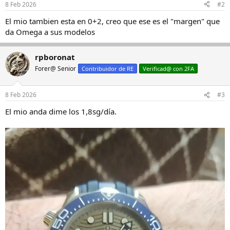
8 Feb 2026
#2
El mio tambien esta en 0+2, creo que ese es el "margen" que
da Omega a sus modelos
rpboronat
Forer@ Senior
Contribuidor de RE
Verificad@ con 2FA
8 Feb 2026
#3
El mio anda dime los 1,8sg/día.