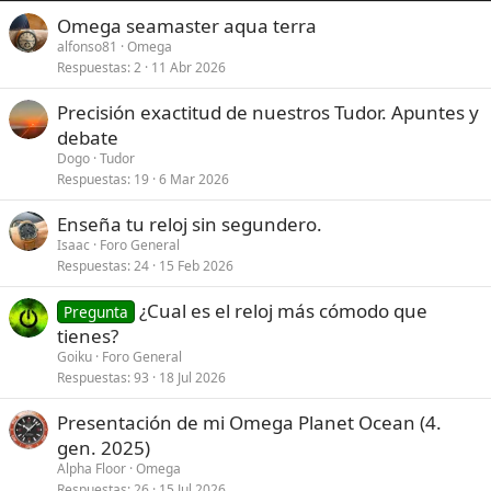
Omega seamaster aqua terra
alfonso81
Omega
Respuestas
2
11 Abr 2026
Precisión exactitud de nuestros Tudor. Apuntes y
debate
Dogo
Tudor
Respuestas
19
6 Mar 2026
Enseña tu reloj sin segundero.
Isaac
Foro General
Respuestas
24
15 Feb 2026
¿Cual es el reloj más cómodo que
Pregunta
tienes?
Goiku
Foro General
Respuestas
93
18 Jul 2026
Presentación de mi Omega Planet Ocean (4.
gen. 2025)
Alpha Floor
Omega
Respuestas
26
15 Jul 2026