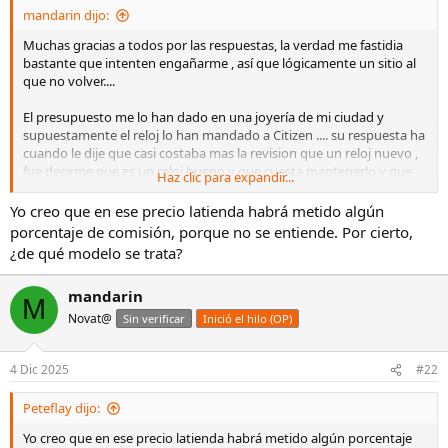
mandarin dijo:
Muchas gracias a todos por las respuestas, la verdad me fastidia
bastante que intenten engañarme , así que lógicamente un sitio al
que no volver....
El presupuesto me lo han dado en una joyería de mi ciudad y
supuestamente el reloj lo han mandado a Citizen .... su respuesta ha
cuando le dije que casi costaba mas la revision que un reloj nuevo ,
fue decirme que es un reloj bueno y que cuesta mantenerlo y que
Haz clic para expandir...
Citizen ha subido mucho sus precios.... en fin con todo el cariño que
le tengo al reloj y a la marca....
Yo creo que en ese precio latienda habrá metido algún
porcentaje de comisión, porque no se entiende. Por cierto,
¿de qué modelo se trata?
mandarin
M
Novat@
Sin verificar
Inició el hilo (OP)
4 Dic 2025
#22
Peteflay dijo:
Yo creo que en ese precio latienda habrá metido algún porcentaje