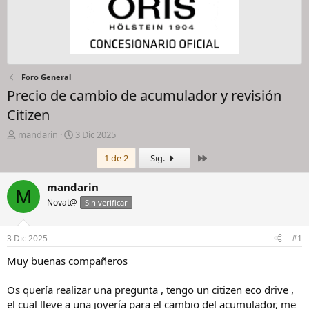
Foro General
Precio de cambio de acumulador y revisión
Citizen
I
F
mandarin
3 Dic 2025
n
e
Último
1 de 2
Sig.
i
c
c
h
i
a
mandarin
M
a
d
Novat@
Sin verificar
d
e
o
i
r
n
3 Dic 2025
#1
d
i
e
c
Muy buenas compañeros
l
i
h
o
Os quería realizar una pregunta , tengo un citizen eco drive ,
i
el cual lleve a una joyería para el cambio del acumulador, me
l