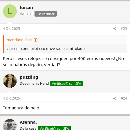
luisan
L
Habitual
Sin verificar
4 Dic 2025
#23
mandarin dijo:
citizien crono pilot eco drive radio controlado
Pero si esos relojes se consiguen por 400 euros nuevos! ¿No
se lo habrás dejado, verdad?
puzzling
Dead man's Hand
Verificad@ con 2FA
4 Dic 2025
#24
Tomadura de pelo.
Asenna.
De la casa
Verificad@ con 2FA