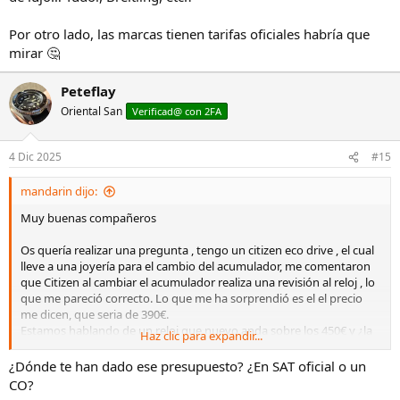
Por otro lado, las marcas tienen tarifas oficiales habría que
mirar 🤔
Peteflay
Oriental San
Verificad@ con 2FA
4 Dic 2025
#15
mandarin dijo:
Muy buenas compañeros
Os quería realizar una pregunta , tengo un citizen eco drive , el cual
lleve a una joyería para el cambio del acumulador, me comentaron
que Citizen al cambiar el acumulador realiza una revisión al reloj , lo
que me pareció correcto. Lo que me ha sorprendió es el el precio
me dicen, que seria de 390€.
Estamos hablando de un reloj que nuevo anda sobre los 450€ y ¿la
Haz clic para expandir...
revisión mas el cambio de acumulador 390€?.
No se si algún compañero que tenga algún Citizen sabe si ese
¿Dónde te han dado ese presupuesto? ¿En SAT oficial o un
precio es correcto o no .
CO?