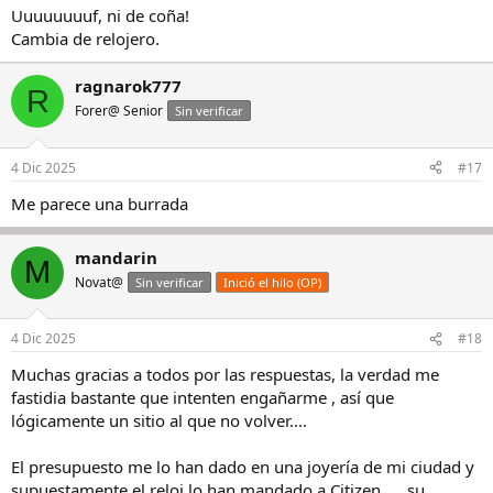
Uuuuuuuuf, ni de coña!
Cambia de relojero.
ragnarok777
R
Forer@ Senior
Sin verificar
4 Dic 2025
#17
Me parece una burrada
mandarin
M
Novat@
Sin verificar
Inició el hilo (OP)
4 Dic 2025
#18
Muchas gracias a todos por las respuestas, la verdad me
fastidia bastante que intenten engañarme , así que
lógicamente un sitio al que no volver....
El presupuesto me lo han dado en una joyería de mi ciudad y
supuestamente el reloj lo han mandado a Citizen .... su