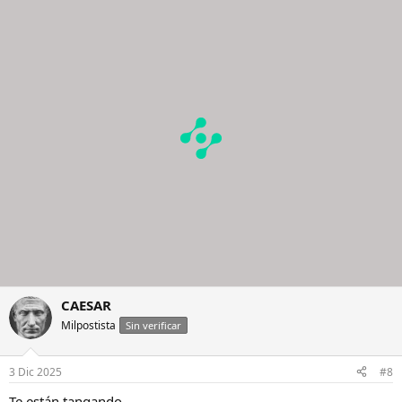
CAESAR
Milpostista
Sin verificar
3 Dic 2025
#8
Te están tangando.