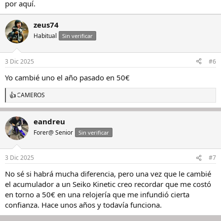
por aquí.
zeus74
Habitual
Sin verificar
3 Dic 2025
#6
Yo cambié uno el año pasado en 50€
CAMEROS
R
e
a
eandreu
c
c
Forer@ Senior
Sin verificar
i
o
n
3 Dic 2025
#7
e
s
No sé si habrá mucha diferencia, pero una vez que le cambié
:
el acumulador a un Seiko Kinetic creo recordar que me costó
en torno a 50€ en una relojería que me infundió cierta
confianza. Hace unos años y todavía funciona.