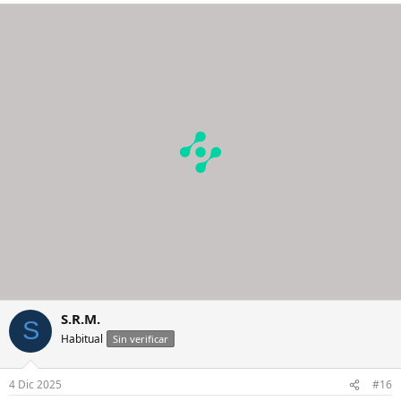
Un saludo y muchas gracias
S.R.M.
S
Habitual
Sin verificar
4 Dic 2025
#16