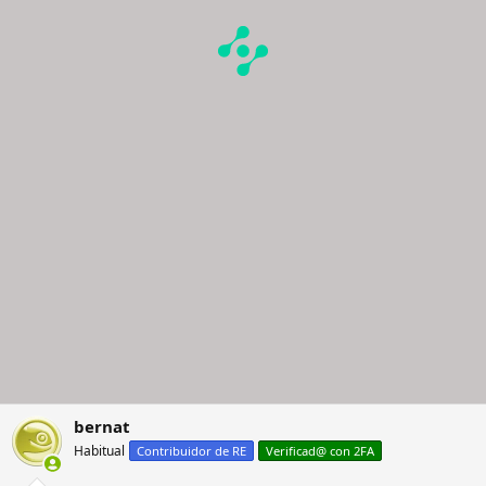
bernat
Habitual
Contribuidor de RE
Verificad@ con 2FA