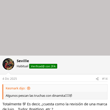
Seville
Habitual
Verificad@ con 2FA
4 Dic 2025
#14
Kesmark dijo:
Algunos pescan las truchas con dinamita🤦‍♂️🤣
Totalmente 💯 Es decir, ¿cuesta como la revisión de una marca
de lujo… Tudor, Breitling, etc.?