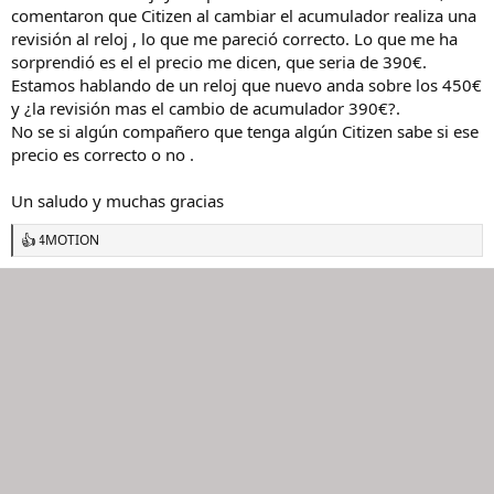
comentaron que Citizen al cambiar el acumulador realiza una
o
revisión al reloj , lo que me pareció correcto. Lo que me ha
sorprendió es el el precio me dicen, que seria de 390€.
Estamos hablando de un reloj que nuevo anda sobre los 450€
y ¿la revisión mas el cambio de acumulador 390€?.
No se si algún compañero que tenga algún Citizen sabe si ese
precio es correcto o no .
Un saludo y muchas gracias
4MOTION
R
e
a
c
c
i
o
n
e
s
: