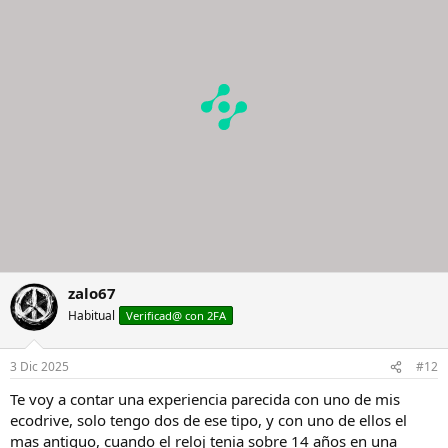
i
o
n
e
s
:
zalo67
Habitual
Verificad@ con 2FA
3 Dic 2025
#12
Te voy a contar una experiencia parecida con uno de mis
ecodrive, solo tengo dos de ese tipo, y con uno de ellos el
mas antiguo, cuando el reloj tenia sobre 14 años en una