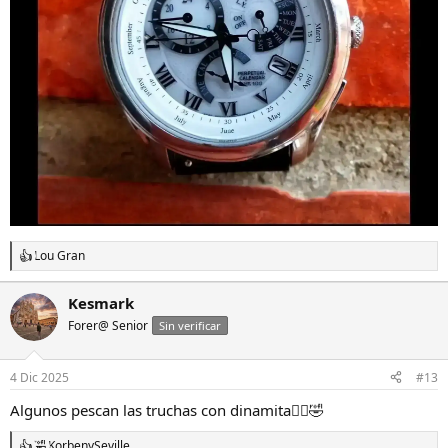
Lou Gran
R
e
a
Kesmark
c
Forer@ Senior
c
Sin verificar
i
o
n
4 Dic 2025
#13
e
s
Algunos pescan las truchas con dinamita🤦‍♂️🤣
:
Korben
y
Seville