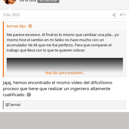
De la casa
Sin verificar
3 Dic 2025
#11
bernat dijo:
Me parece excesivo. Al final es lo mismo que cambiar una pila... yo
mismo hice el cambio en mi Seiko no hace mucho con un
acumulador de Ali que me fue perfecto. Para que compares el
trabajo que lleva con lo que te quieren cobrar:
Haz clic para expandir...
Jajaj, hemos encontrado el mismo vídeo del dificilísimo
proceso que tiene que realizar un ingeniero altamente
cualificado. 😅
bernat
R
e
a
c
c