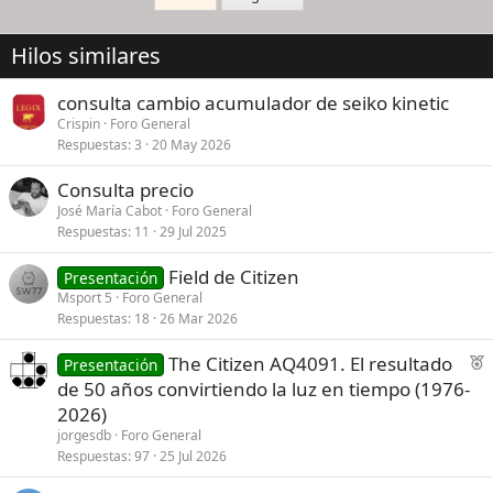
Hilos similares
consulta cambio acumulador de seiko kinetic
Crispin
Foro General
Respuestas
3
20 May 2026
Consulta precio
José María Cabot
Foro General
Respuestas
11
29 Jul 2025
Field de Citizen
Presentación
Msport 5
Foro General
Respuestas
18
26 Mar 2026
F
The Citizen AQ4091. El resultado
Presentación
e
de 50 años convirtiendo la luz en tiempo (1976-
a
2026)
t
jorgesdb
Foro General
u
Respuestas
97
25 Jul 2026
r