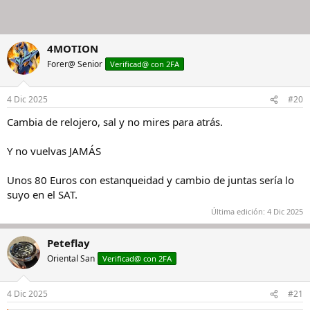
4MOTION
Forer@ Senior
Verificad@ con 2FA
4 Dic 2025
#20
Cambia de relojero, sal y no mires para atrás.
Y no vuelvas JAMÁS
Unos 80 Euros con estanqueidad y cambio de juntas sería lo
suyo en el SAT.
Última edición:
4 Dic 2025
Peteflay
Oriental San
Verificad@ con 2FA
4 Dic 2025
#21