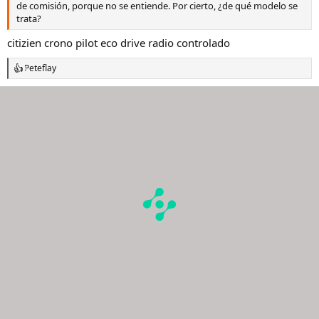
de comisión, porque no se entiende. Por cierto, ¿de qué modelo se
trata?
citizien crono pilot eco drive radio controlado
Peteflay
R
e
a
c
c
i
o
n
e
s
: