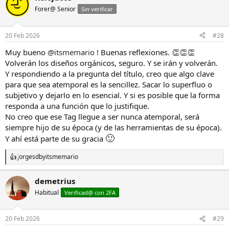
c
Forer@ Senior
Sin verificar
i
o
n
20 Feb 2026
#28
e
s
Muy bueno
@itsmemario
! Buenas reflexiones. 👏👏👏
:
Volverán los diseños orgánicos, seguro. Y se irán y volverán.
Y respondiendo a la pregunta del título, creo que algo clave
para que sea atemporal es la sencillez. Sacar lo superfluo o
subjetivo y dejarlo en lo esencial. Y si es posible que la forma
responda a una función que lo justifique.
No creo que ese Tag llegue a ser nunca atemporal, será
siempre hijo de su época (y de las herramientas de su época).
🙂
Y ahí está parte de su gracia
jorgesdb
y
itsmemario
R
e
a
demetrius
c
Habitual
c
Verificad@ con 2FA
i
o
n
20 Feb 2026
#29
e