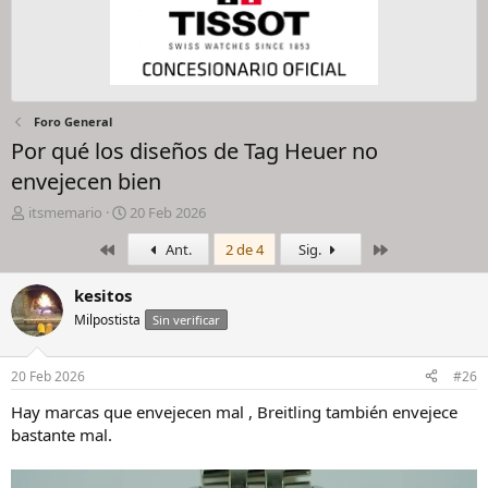
Foro General
Por qué los diseños de Tag Heuer no
envejecen bien
I
F
itsmemario
20 Feb 2026
n
e
Primero
Último
Ant.
2 de 4
Sig.
i
c
c
h
i
a
kesitos
a
d
Milpostista
Sin verificar
d
e
o
i
r
n
20 Feb 2026
#26
d
i
e
c
Hay marcas que envejecen mal , Breitling también envejece
l
i
bastante mal.
h
o
i
l