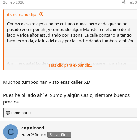
20 Feb 2026
#30
itsmemario dijo:
Conozco esa relojería, no he entrado nunca pero anda que no he
pasado veces por ahi, y comprado algun Monster en el chino de al
lado, varioa años estudiando por la zona. La calle ponzano la tengo
bien recorrida, a la luz del dia y por la noche dando tumbos también
A mí me gusta! Lo de que envejecen mal no lo puse en plan hater
Haz clic para expandir...
sino para reflejar un sentimiento general que existe. A mí
personalmente me gusta el diseño orgánico especialmente de Tag
Heuer y Ebel, otros no tanto. Mi S/EL es de mis relojes favoritos y el
Muchos tumbos han visto esas calles XD
más cómodo y tengo dos F1 que sin ser tan "bio" también son poco
angulosos
Pues he pillado ahí el Sumo y algún Casio, siempre buenos
precios.
itsmemario
R
e
a
capaltard
C
c
Forer@ Senior
c
Sin verificar
i