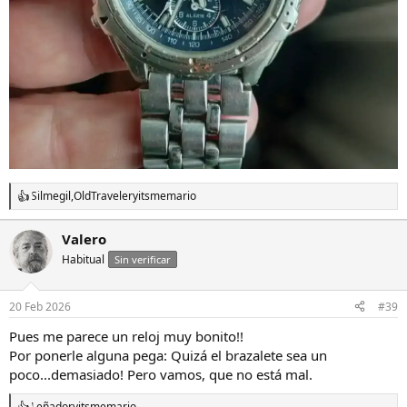
Silmegil
,
OldTraveler
y
itsmemario
R
e
a
Valero
c
Habitual
c
Sin verificar
i
o
n
20 Feb 2026
#39
e
s
Pues me parece un reloj muy bonito!!
:
Por ponerle alguna pega: Quizá el brazalete sea un
poco...demasiado! Pero vamos, que no está mal.
Leñador
y
itsmemario