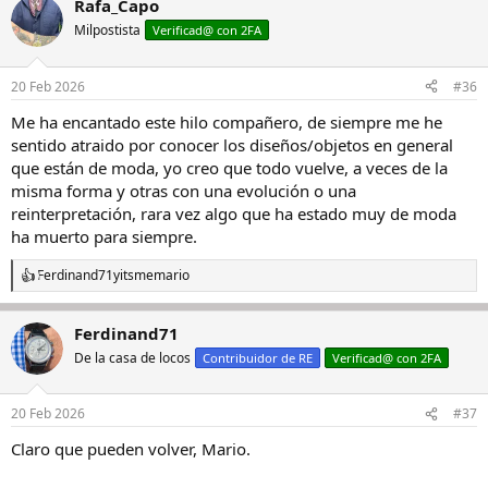
Rafa_Capo
c
c
Milpostista
Verificad@ con 2FA
i
o
n
20 Feb 2026
#36
e
s
Me ha encantado este hilo compañero, de siempre me he
:
sentido atraido por conocer los diseños/objetos en general
que están de moda, yo creo que todo vuelve, a veces de la
misma forma y otras con una evolución o una
reinterpretación, rara vez algo que ha estado muy de moda
ha muerto para siempre.
Ferdinand71
y
itsmemario
R
e
a
Ferdinand71
c
c
De la casa de locos
Contribuidor de RE
Verificad@ con 2FA
i
o
n
20 Feb 2026
#37
e
s
Claro que pueden volver, Mario.
: