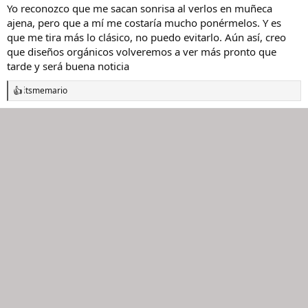
s
Yo reconozco que me sacan sonrisa al verlos en muñeca
:
ajena, pero que a mí me costaría mucho ponérmelos. Y es
que me tira más lo clásico, no puedo evitarlo. Aún así, creo
que diseños orgánicos volveremos a ver más pronto que
tarde y será buena noticia
itsmemario
R
e
a
c
c
i
o
n
e
s
: