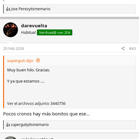
Jose Perez
y
itsmemario
R
e
a
darevuelta
c
c
Habitual
Verificad@ con 2FA
i
o
n
20 Feb 2026
#43
e
s
superguti dijo:
:
Muy buen hilo. Gracias.
Y ya que estamos ….
Ver el archivos adjunto 3440756
Pocos cronos hay más bonitos que ese...
superguti
y
itsmemario
R
e
a