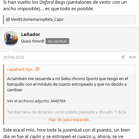
Si han vuelto los
Oxford Bags
(pantalones de vestir con un
ancho imposible)… es que todo es posible.
Alex89
,
itsmemario
y
Rafa_Capo
R
e
a
Leñador
c
Quasi-forer@
c
Sin verificar
i
o
n
20 Feb 2026
#38
e
s
capaltard dijo:
:
Ai también me recuerda a mi Seiko chrono Sports que tengo en el
banquillo con el módulo de cuarzo estropeado y que no decido a
cambiar.
Ver el archivos adjunto 3440784
Tambié tiene de dotación un brazalete plateado y dorado. Y da la
casualidad que mi suegro tiene el mismo con la esfera también en
Haz clic para expandir...
amarillo.
Este era el mío, hice toda la juventud con él puesto, un bien
día se fue al cajón y se estropeó el cuarzo y, ahora, se ve