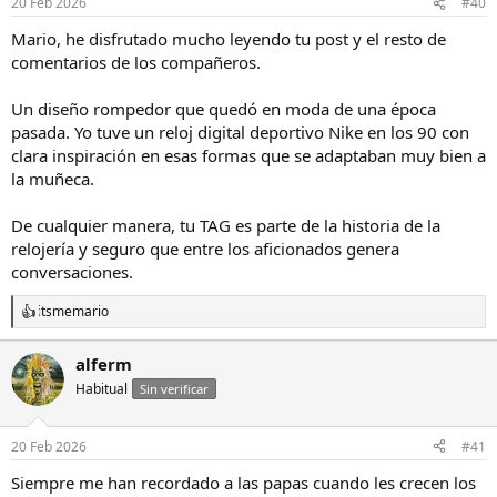
20 Feb 2026
#40
Mario, he disfrutado mucho leyendo tu post y el resto de
comentarios de los compañeros.
Un diseño rompedor que quedó en moda de una época
pasada. Yo tuve un reloj digital deportivo Nike en los 90 con
clara inspiración en esas formas que se adaptaban muy bien a
la muñeca.
De cualquier manera, tu TAG es parte de la historia de la
relojería y seguro que entre los aficionados genera
conversaciones.
itsmemario
R
e
a
alferm
c
Habitual
c
Sin verificar
i
o
n
20 Feb 2026
#41
e
s
Siempre me han recordado a las papas cuando les crecen los
: