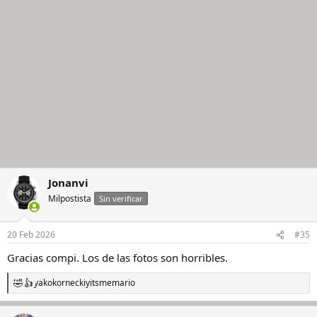
Jonanvi
Milpostista
Sin verificar
20 Feb 2026
#35
Gracias compi. Los de las fotos son horribles.
yakokornecki
y
itsmemario
R
e
a