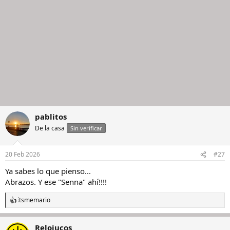
:
pablitos
De la casa
Sin verificar
20 Feb 2026
#27
Ya sabes lo que pienso...
Abrazos. Y ese "Senna" ahí!!!!
itsmemario
R
e
a
Relojucos
c