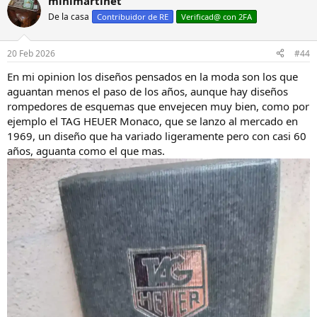
minimartinet
c
De la casa
c
Contribuidor de RE
Verificad@ con 2FA
i
o
n
20 Feb 2026
#44
e
s
En mi opinion los diseños pensados en la moda son los que
:
aguantan menos el paso de los años, aunque hay diseños
rompedores de esquemas que envejecen muy bien, como por
ejemplo el TAG HEUER Monaco, que se lanzo al mercado en
1969, un diseño que ha variado ligeramente pero con casi 60
años, aguanta como el que mas.