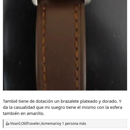
Tambié tiene de dotación un brazalete plateado y dorado. Y
da la casualidad que mi suegro tiene el mismo con la esfera
también en amarillo.
Alvar0
,
OldTraveler
,
itsmemario
y 1 persona más
R
e