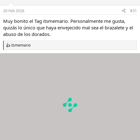
o
n
20 Feb 2026
#31
e
s
Muy bonito el Tag itsmemario. Personalmente me gusta,
:
quizás lo único que haya envejecido mal sea el brazalete y el
abuso de los dorados.
itsmemario
R
e
a
c
c
i
o
n
e
s
: