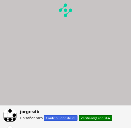
jorgesdb
Un señor raro
Contribuidor de RE
Verificad@ con 2FA