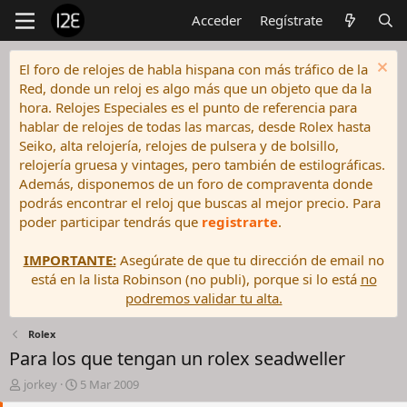
Acceder
Regístrate
El foro de relojes de habla hispana con más tráfico de la
Red, donde un reloj es algo más que un objeto que da la
hora. Relojes Especiales es el punto de referencia para
hablar de relojes de todas las marcas, desde Rolex hasta
Seiko, alta relojería, relojes de pulsera y de bolsillo,
relojería gruesa y vintages, pero también de estilográficas.
Además, disponemos de un foro de compraventa donde
podrás encontrar el reloj que buscas al mejor precio. Para
poder participar tendrás que
registrarte
.
IMPORTANTE:
Asegúrate de que tu dirección de email no
está en la lista Robinson (no publi), porque si lo está
no
podremos validar tu alta.
Rolex
Para los que tengan un rolex seadweller
I
F
jorkey
5 Mar 2009
n
e