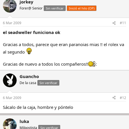
jorkey
Forer@ Senior
Sin verificar
Inició el hilo (OP)
6 Mar 2009
#11
el seadweller funiciona ok
Gracias a todos, parece que eran paranoias mias !! el rolex va
al segundo
Gracias de nuevo a todos los compañeros!!
:
Guancho
De la casa
Sin verificar
6 Mar 2009
#12
Sácalo de la caja, hombre y póntelo
luka
Milpostista
Sin verificar