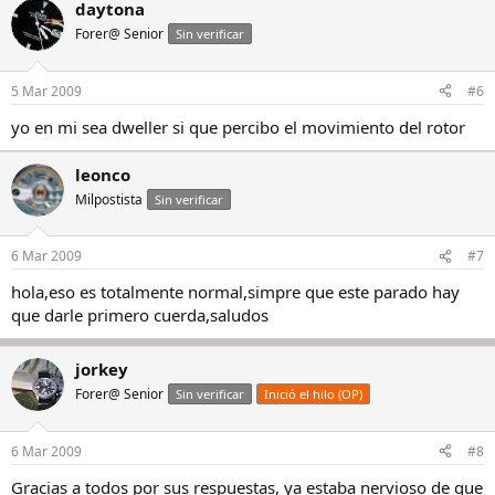
daytona
Forer@ Senior
Sin verificar
5 Mar 2009
#6
yo en mi sea dweller si que percibo el movimiento del rotor
leonco
Milpostista
Sin verificar
6 Mar 2009
#7
hola,eso es totalmente normal,simpre que este parado hay
que darle primero cuerda,saludos
jorkey
Forer@ Senior
Sin verificar
Inició el hilo (OP)
6 Mar 2009
#8
Gracias a todos por sus respuestas, ya estaba nervioso de que