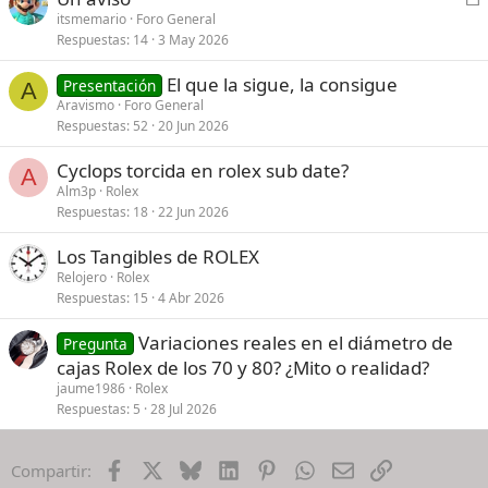
e
itsmemario
Foro General
Respuestas
14
3 May 2026
r
r
El que la sigue, la consigue
Presentación
a
A
Aravismo
Foro General
d
Respuestas
52
20 Jun 2026
o
Cyclops torcida en rolex sub date?
A
Alm3p
Rolex
Respuestas
18
22 Jun 2026
Los Tangibles de ROLEX
Relojero
Rolex
Respuestas
15
4 Abr 2026
Variaciones reales en el diámetro de
Pregunta
cajas Rolex de los 70 y 80? ¿Mito o realidad?
jaume1986
Rolex
Respuestas
5
28 Jul 2026
Facebook
X
Bluesky
LinkedIn
Pinterest
WhatsApp
Email
Enlace
Compartir: