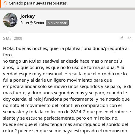
i
Cerrado para nuevas respuestas.
c
c
h
i
a
jorkey
a
d
Forer@ Senior
Sin verificar
d
e
o
i
r
n
5 Mar 2009
#1
d
i
e
c
HOla, buenas noches, quieria plantear una duda/pregunta al
l
i
foro.
h
o
Yo tengo un ROlex seadweller desde hace mas o menos 3
i
años, lo que ocurre, es que no lo uso de forma asidua, * la
l
verdad esque muy ocasional, * resulta que el otro dia me lo
o
fui a poner y al darle un ligero movimiento para que
empezara andar solo se movio unos segundos y se paro, le di
mas fuerte, y duro unos segundos mas y se paro, cuando le
doy cuerda, el reloj funciona perfectamente, y he notado que
no noto el movimiento del rotor !! en comparacion con el
seamaster y toda la collecion de 2824-2 que poseo el rotor se
siente y se escucha perfectamente, pero en mi rolex no.
Puede ser que el rolex tenga mas amortiguado el sonido del
rotor ? puede ser que se me haya estropeado el mecanismo