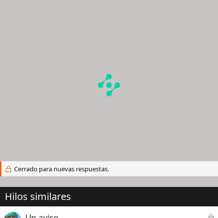
Cerrado para nuevas respuestas.
Hilos similares
C
Un aviso