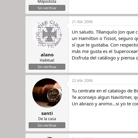
Milpostista
Sin verificar
21 Abr 2006
Un saludo. TRanquilo Jon que co
un Hamilton o Tissot, seguro qu
sí que te gustaba. Con respecto
más me gusta es el Superocean
alano
Disfruta del catálogo y piensa
Habitual
Sin verificar
22 Abr 2006
Tu centrate en el catalogo de Br
Te aconsejo algun Navitimer, qu
Un abrazo y animo...si yo te co
santi
De la casa
Sin verificar