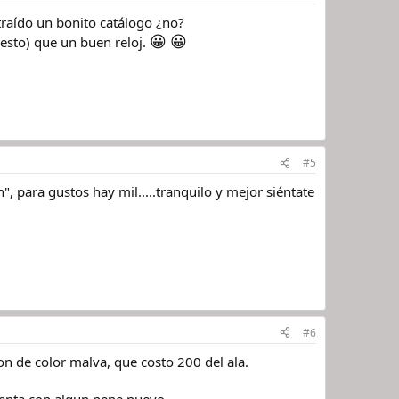
traído un bonito catálogo ¿no?
😀
😀
esto) que un buen reloj.
#5
n", para gustos hay mil.....tranquilo y mejor siéntate
#6
on de color malva, que costo 200 del ala.
senta con algun nene nuevo.