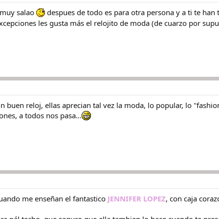
 muy salao
despues de todo es para otra persona y a ti te han 
xcepciones les gusta más el relojito de moda (de cuarzo por supu
n buen reloj, ellas aprecian tal vez la moda, lo popular, lo "fashio
iones, a todos nos pasa...
cuando me enseñan el fantastico
JENNIFER LOPEZ
, con caja coraz
ra pál techo, que seguro que ella tambien lo hace cuando te pre