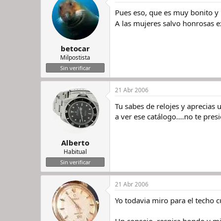
Pues eso, que es muy bonito y
A las mujeres salvo honrosas e
betocar
Milpostista
Sin verificar
21 Abr 2006
Tu sabes de relojes y aprecias u
a ver ese catálogo....no te pres
Alberto
Habitual
Sin verificar
21 Abr 2006
Yo todavia miro para el techo 
Un consejo, respira hondo y mi