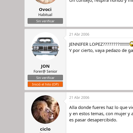
Ovoci
Habitual
Sin verificar
21 Abr 2006
JENNIFER LOPEZ????????!!!!!!!!
Y por cierto, vaya pedazo de g
JON
Forer@ Senior
Sin verificar
Inició el hilo (OP)
21 Abr 2006
Alla donde fueres haz lo que vie
y en estos temas, con mujer y 
es pasar desapercibido.
ciclo