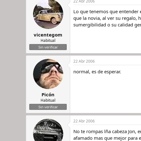
22 Abr 2006
Lo que tenemos que entender e
que la novia, al ver su regalo,
sumergibilidad o su calidad gen
vicentegom
Habitual
Sin verificar
22 Abr 2006
normal, es de esperar.
Picón
Habitual
Sin verificar
22 Abr 2006
No te rompas lña cabeza Jon, e
afamado mas que mejor para ella