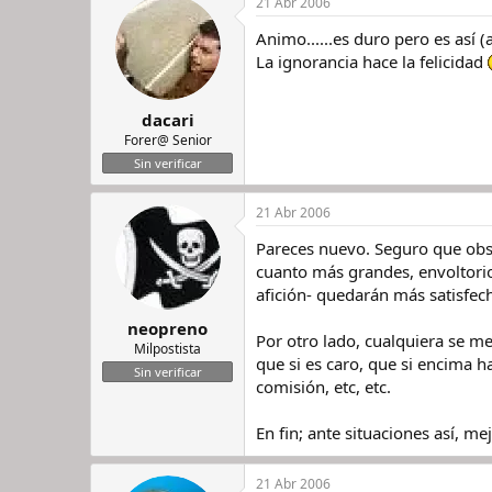
21 Abr 2006
Animo......es duro pero es así 
La ignorancia hace la felicidad
dacari
Forer@ Senior
Sin verificar
21 Abr 2006
Pareces nuevo. Seguro que obs
cuanto más grandes, envoltorio
afición- quedarán más satisfech
neopreno
Por otro lado, cualquiera se me
Milpostista
que si es caro, que si encima 
Sin verificar
comisión, etc, etc.
En fin; ante situaciones así, me
21 Abr 2006