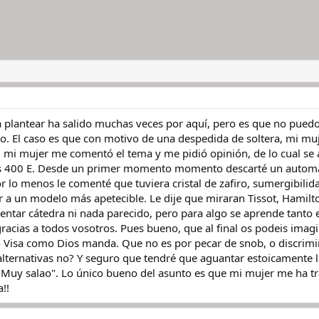
a plantear ha salido muchas veces por aquí, pero es que no pued
o. El caso es que con motivo de una despedida de soltera, mi muj
á, mi mujer me comentó el tema y me pidió opinión, de lo cual se a
s 400 E. Desde un primer momento momento descarté un automát
r lo menos le comenté que tuviera cristal de zafiro, sumergibilid
r a un modelo más apetecible. Le dije que miraran Tissot, Hamilto
entar cátedra ni nada parecido, pero para algo se aprende tanto e
acias a todos vosotros. Pues bueno, que al final os podeis imagi
Visa como Dios manda. Que no es por pecar de snob, o discrimina
lternativas no? Y seguro que tendré que aguantar estoicamente la
í. Muy salao". Lo único bueno del asunto es que mi mujer me ha tr
!!