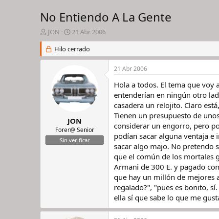
No Entiendo A La Gente
I
F
JON
21 Abr 2006
n
e
i
Hilo cerrado
c
c
h
i
a
21 Abr 2006
a
d
d
e
Hola a todos. El tema que voy 
o
i
entenderían en ningún otro lad
r
n
casadera un relojito. Claro est
d
i
Tienen un presupuesto de uno
e
c
JON
considerar un engorro, pero po
l
i
Forer@ Senior
podían sacar alguna ventaja e i
h
o
Sin verificar
i
sacar algo majo. No pretendo s
l
que el común de los mortales gr
o
Armani de 300 E. y pagado con 
que hay un millón de mejores a
regalado?", "pues es bonito, s
ella sí que sabe lo que me gusta