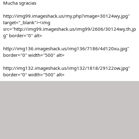
Mucha sgracias
http://img99.imageshack.us/my.php?image=30124wy.jpg"
target="_blank"><img
src="http://img99.imageshack.us/img99/2606/30124wy.th.jp
g" border="0" alt=
http://img136.imageshack.us/img136/7186/4d120xu.jpg"
border="0" width="500" alt=
http://img132.imageshack.us/img132/1818/29122ow.jpg"
border="0" width="500" alt=