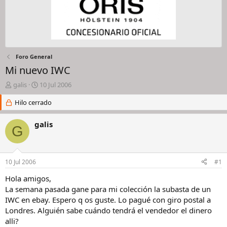
Foro General
Mi nuevo IWC
I
F
galis
10 Jul 2006
n
e
i
Hilo cerrado
c
c
h
i
a
galis
G
a
d
d
e
o
i
r
n
10 Jul 2006
#1
d
i
e
c
Hola amigos,
l
i
La semana pasada gane para mi colección la subasta de un
h
o
IWC en ebay. Espero q os guste. Lo pagué con giro postal a
i
Londres. Alguién sabe cuándo tendrá el vendedor el dinero
l
alli?
o