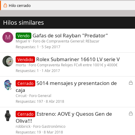
Hilo cerrado
Hilos similares
Gafas de sol Rayban "Predator"
Vendo
M
Miguel V
Foro de Compraventa General: REbazar
Respuestas
1
5 Sep 2017
Rolex Submariner 16610 LV serie V
Vendido
mortu
Foro Compraventa Relojes FCvR entre 1001€ y 4000€
Respuestas
1
1 Abr 2017
C
5014 mensajes y presentacion de
Cerrado
e
caja
r
Circuit
Foro General
r
Respuestas
197
8 Abr 2018
a
C
Estreno: AOVE y Quesos Gen de
d
Cerrado
e
Oliva!!!
o
r
robbirick
Foro Gastronómico
r
Respuestas
19
8 Mar 2018