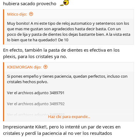
hubiera sacado provecho
Mitico dijo:
Muy bonito! A mi este tipo de reloj automatico y setenteros son los
que mas me gustan son agradecidos hasta decir basta. Con un
poco de lija y pasta de dientes los dejas bastante bien. A la vista esta
lo bien que te ha quedado!! De 10
En efecto, también la pasta de dientes es efectiva en los
plexis, para los cristales ya no.
KIKEMORGAN dijo:
Si pones empeño y tienes paciencia, quedan perfectos, incluso con
cristales hechos polvo.
Ver el archivos adjunto 3489791
Ver el archivos adjunto 3489792
Ver el archivos adjunto 3489793
Haz clic para expandir...
Ver el archivos adjunto 3489795
Impresionante Kike!!, pero lo intenté un par de veces en
cristales y perdí la paciencia al no ver los resultados