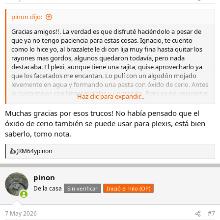
pinon dijo:
Gracias amigos!!. La verdad es que disfruté haciéndolo a pesar de
que ya no tengo paciencia para estas cosas. Ignacio, te cuento
como lo hice yo, al brazalete le di con lija muy fina hasta quitar los
rayones mas gordos, algunos quedaron todavía, pero nada
destacaba. El plexi, aunque tiene una rajita, quise aprovecharlo ya
que los facetados me encantan. Lo pulí con un algodón mojado
levemente en agua y formando una pasta con óxido de cerio. Antes
lo hacía mejor con limpiametales y un trapito. Pero ya no encuentro
Haz clic para expandir...
esa marca que me iba tan bien.
Muchas gracias por esos trucos! No había pensado que el
óxido de cerio también se puede usar para plexis, está bien
saberlo, tomo nota.
JRM64
y
pinon
R
e
a
pinon
c
c
De la casa
Sin verificar
Inició el hilo (OP)
i
o
n
7 May 2026
#7
e