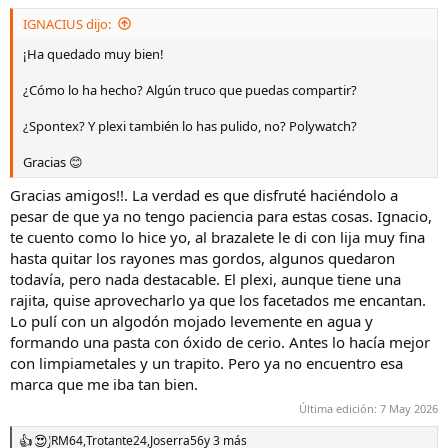
IGNACIUS dijo:
¡Ha quedado muy bien!
¿Cómo lo ha hecho? Algún truco que puedas compartir?
¿Spontex? Y plexi también lo has pulido, no? Polywatch?
Gracias 😊
Gracias amigos!!. La verdad es que disfruté haciéndolo a
pesar de que ya no tengo paciencia para estas cosas. Ignacio,
te cuento como lo hice yo, al brazalete le di con lija muy fina
hasta quitar los rayones mas gordos, algunos quedaron
todavía, pero nada destacable. El plexi, aunque tiene una
rajita, quise aprovecharlo ya que los facetados me encantan.
Lo pulí con un algodón mojado levemente en agua y
formando una pasta con óxido de cerio. Antes lo hacía mejor
con limpiametales y un trapito. Pero ya no encuentro esa
marca que me iba tan bien.
Última edición:
7 May 2026
JRM64
,
Trotante24
,
Joserra56
y 3 más
R