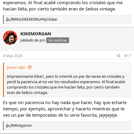
esperamos. Al final acabé comprando los cristales que me
hacían falta, por cierto también eran de Seikos vintage.
JRM64
,
KIKEMORGAN
y
Ulukai
R
e
a
KIKEMORGAN
c
Jubilado de pro
c
Sin verificar
i
o
n
8 May 2026
#17
e
s
pinon dijo:
:
Impresionante Kike!!, pero lo intenté un par de veces en cristales y
perdí la paciencia al no ver los resultados esperamos. Al final acabé
comprando los cristales que me hacían falta, por cierto también
eran de Seikos vintage.
Es que sin paciencia no hay nada que hacer, hay que echarle
tiempo, por ejemplo, aprovechar y hacerlo mientras que te
ves un par de temporadas de tu serie favorita, jejejejeje.
JRM64
y
pinon
R
e