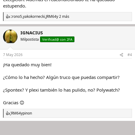
estupendo.
crono5
,
yakokornecki
,
JRM64
y 2 más
R
e
a
IGNACIUS
c
c
Milpostista
Verificad@ con 2FA
i
o
n
7 May 2026
#4
e
s
¡Ha quedado muy bien!
:
¿Cómo lo ha hecho? Algún truco que puedas compartir?
¿Spontex? Y plexi también lo has pulido, no? Polywatch?
Gracias 😊
JRM64
y
pinon
R
e
a
c
c