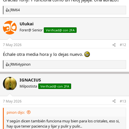
JRM64
R
e
a
Ulukai
c
Forer@ Senior
c
Verificad@ con 2FA
i
o
n
7 May 2026
#12
e
s
Échale otra media hora y lo dejas nuevo.
:
JRM64
y
pinon
R
e
a
IGNACIUS
c
c
Milpostista
Verificad@ con 2FA
i
o
n
7 May 2026
#13
e
s
pinon dijo:
:
Y según dicen también funciona muy bien para los cristales, eso si,
hay que tener paciencia y lijar y pulir y pulir...