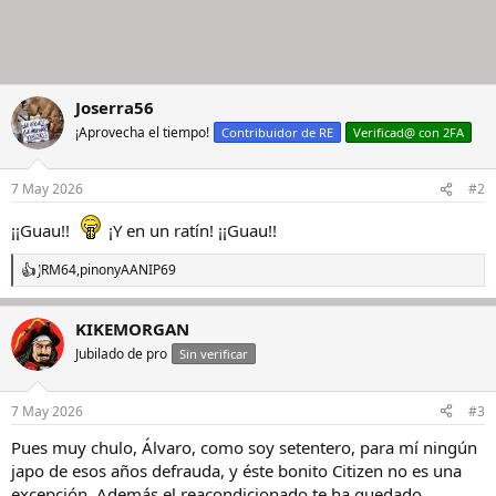
Joserra56
¡Aprovecha el tiempo!
Contribuidor de RE
Verificad@ con 2FA
7 May 2026
#2
¡¡Guau!!
¡Y en un ratín! ¡¡Guau!!
JRM64
,
pinon
y
AANIP69
R
e
a
KIKEMORGAN
c
c
Jubilado de pro
Sin verificar
i
o
n
7 May 2026
#3
e
s
Pues muy chulo, Álvaro, como soy setentero, para mí ningún
:
japo de esos años defrauda, y éste bonito Citizen no es una
excepción. Además el reacondicionado te ha quedado