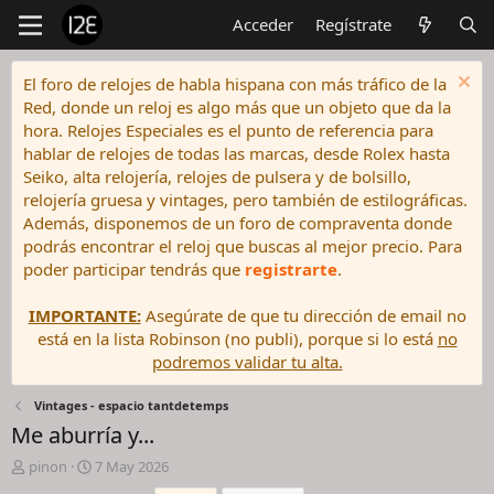
Acceder
Regístrate
El foro de relojes de habla hispana con más tráfico de la
Red, donde un reloj es algo más que un objeto que da la
hora. Relojes Especiales es el punto de referencia para
hablar de relojes de todas las marcas, desde Rolex hasta
Seiko, alta relojería, relojes de pulsera y de bolsillo,
relojería gruesa y vintages, pero también de estilográficas.
Además, disponemos de un foro de compraventa donde
podrás encontrar el reloj que buscas al mejor precio. Para
poder participar tendrás que
registrarte
.
IMPORTANTE:
Asegúrate de que tu dirección de email no
está en la lista Robinson (no publi), porque si lo está
no
podremos validar tu alta.
Vintages - espacio tantdetemps
Me aburría y...
I
F
pinon
7 May 2026
n
e