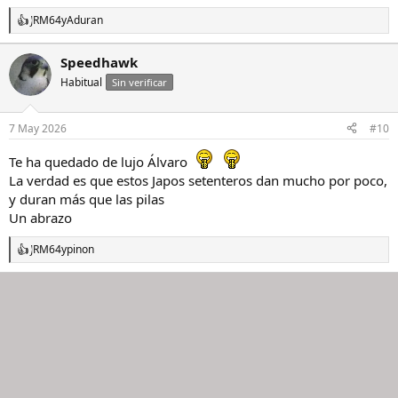
JRM64
y
Aduran
R
e
a
Speedhawk
c
Habitual
c
Sin verificar
i
o
n
7 May 2026
#10
e
s
Te ha quedado de lujo Álvaro
:
La verdad es que estos Japos setenteros dan mucho por poco,
y duran más que las pilas
Un abrazo
JRM64
y
pinon
R
e
a
c
c
i
o
n
e
s
: