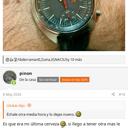
AbderramanII
,
Zuma
,
IGNACIUS
y 10 más
R
e
a
pinon
c
De la casa
c
Sin verificar
Inició el hilo (OP)
i
o
n
8 May 2026
#16
e
s
Ulukai dijo:
:
Échale otra media hora y lo dejas nuevo.
Es que era mi última cerveza
, si llego a tener otra mas le