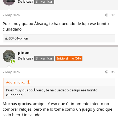
De la casa
Sin verificar
7 May 2026
#8
Pues muy guapo Álvaro,, te ha quedado de lujo ese bonito
ciudadano
JRM64
y
pinon
R
e
a
pinon
c
c
De la casa
Sin verificar
Inició el hilo (OP)
i
o
n
7 May 2026
#9
e
s
Aduran dijo:
:
Pues muy guapo Álvaro,, te ha quedado de lujo ese bonito
ciudadano
Muchas gracias, amigo!. Y eso que últimamente intento no
comprar relojes, pero me lo tomé como un juego y creo que
salió bien. Un saludo!