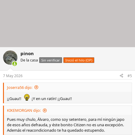
pinon
De la casa
Sin verificar
Inició el hilo (OP)
7 May 2026
#5
Joserra56 dijo:
¡¡Guau!!
¡Y en un ratín! ¡¡Guau!!
KIKEMORGAN dijo:
Pues muy chulo, Álvaro, como soy setentero, para mí ningún japo
de esos años defrauda, y éste bonito Citizen no es una excepción.
Además el reacondicionado te ha quedado estupendo.