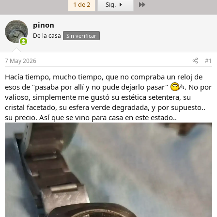
Último
1 de 2
Sig.
i
c
c
h
i
a
pinon
a
d
De la casa
Sin verificar
d
e
o
i
r
n
7 May 2026
#1
d
i
e
c
Hacía tiempo, mucho tiempo, que no compraba un reloj de
l
i
esos de "pasaba por allí y no pude dejarlo pasar"
. No por
h
o
valioso, simplemente me gustó su estética setentera, su
i
cristal facetado, su esfera verde degradada, y por supuesto..
l
su precio. Así que se vino para casa en este estado..
o