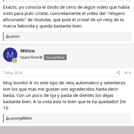
Exacto, yo conocía el óxido de cerio de algún video que había
visto para pulir cristal, concretamente el video del "relojero
aficionado" de Youtube, que pule el cristal de un reloj de la
marca Sekonda y queda bastante bien.
pinon
R
e
a
Mitico
M
c
Quasi-forer@
c
Sin verificar
i
o
n
7 May 2026
#14
e
s
Muy bonito! A mi este tipo de reloj automatico y setenteros
:
son los que mas me gustan son agradecidos hasta decir
basta. Con un poco de lija y pasta de dientes los dejas
bastante bien. A la vista esta lo bien que te ha quedado!! De
10
pinon
y
JRM64
R
e
a