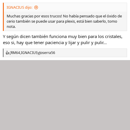
s
IGNACIUS dijo:
:
Muchas gracias por esos trucos! No había pensado que el óxido de
cerio también se puede usar para plexis, está bien saberlo, tomo
nota.
Y según dicen también funciona muy bien para los cristales,
eso si, hay que tener paciencia y lijar y pulir y pulir...
JRM64
,
IGNACIUS
y
Joserra56
R
e
a
c
c
i
o
n
e
s
: