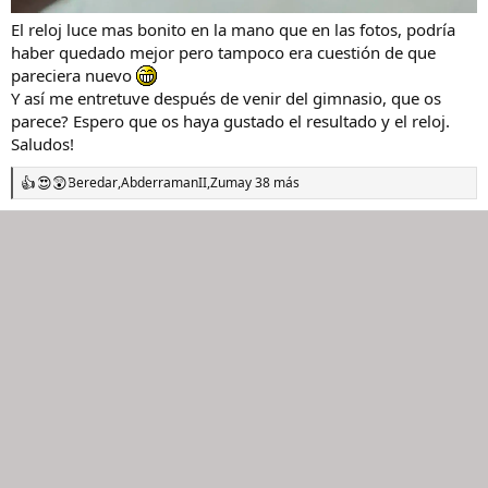
El reloj luce mas bonito en la mano que en las fotos, podría
haber quedado mejor pero tampoco era cuestión de que
pareciera nuevo
Y así me entretuve después de venir del gimnasio, que os
parece? Espero que os haya gustado el resultado y el reloj.
Saludos!
Beredar
,
AbderramanII
,
Zuma
y 38 más
R
e
a
c
c
i
o
n
e
s
: