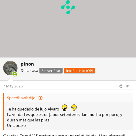
pinon
De la casa
Sin verificar
Inició el hilo (OP)
7 May 2026
#11
Speedhawk dijo:
Te ha quedado de lujo Álvaro
La verdad es que estos Japos setenteros dan mucho por poco, y
duran más que las pilas
Un abrazo
Gracias Tony! Y funciona como un reloj jajaja. Una abrazo!!