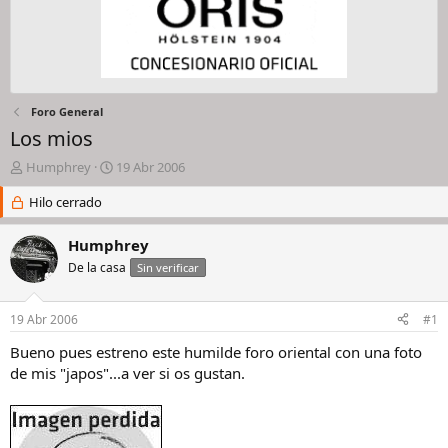
Foro General
Los mios
I
F
Humphrey
19 Abr 2006
n
e
i
Hilo cerrado
c
c
h
i
a
Humphrey
a
d
De la casa
Sin verificar
d
e
o
i
r
n
19 Abr 2006
#1
d
i
e
c
Bueno pues estreno este humilde foro oriental con una foto
l
i
de mis "japos"...a ver si os gustan.
h
o
i
l
o