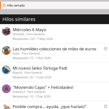
Hilo cerrado
Hilos similares
Miércoles 6 Mayo
DAGAZA
Foro General
Respuestas
223
7 May 2026
C
Las humildes colecciones de miles de euros
e
Isaac
Foro General
Respuestas
72
1 Mar 2026
r
r
Mi nuevo Seiko Tortuga Padi
a
Maycly
Foro General
d
Respuestas
20
13 Jun 2026
o
"Moviendo Cajas" + Felicidades!
A
Antonio F
Foro General
Respuestas
10
2 Ene 2026
C
Posible compra… ayuda, ¿que haríais?