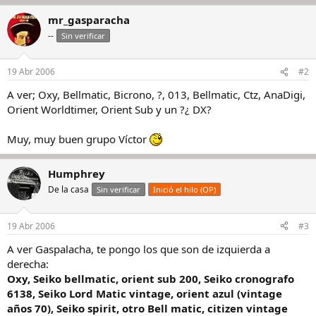
mr_gasparacha
--
Sin verificar
19 Abr 2006
#2
A ver; Oxy, Bellmatic, Bicrono, ?, 013, Bellmatic, Ctz, AnaDigi,
Orient Worldtimer, Orient Sub y un ?¿ DX?
Muy, muy buen grupo Víctor
Humphrey
De la casa
Sin verificar
Inició el hilo (OP)
19 Abr 2006
#3
A ver Gaspalacha, te pongo los que son de izquierda a
derecha:
Oxy, Seiko bellmatic, orient sub 200, Seiko cronografo
6138, Seiko Lord Matic vintage, orient azul (vintage
años 70), Seiko spirit, otro Bell matic, citizen vintage