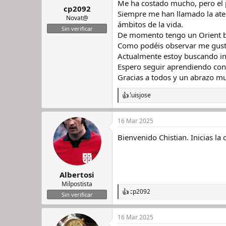
Me ha costado mucho, pero el 
cp2092
r
n
Siempre me han llamado la aten
d
i
Novat@
ámbitos de la vida.
e
c
Sin verificar
De momento tengo un Orient ba
l
i
h
o
Como podéis observar me gusta
i
Actualmente estoy buscando inc
l
Espero seguir aprendiendo con 
o
Gracias a todos y un abrazo m
luisjose
R
e
a
16 Mar 2025
c
c
Bienvenido Chistian. Inicias 
i
o
n
e
s
Albertosi
:
Milpostista
cp2092
R
Sin verificar
e
a
16 Mar 2025
c