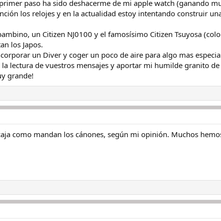
primer paso ha sido deshacerme de mi apple watch (ganando mu
ción los relojes y en la actualidad estoy intentando construir un
mbino, un Citizen NJ0100 y el famosísimo Citizen Tsuyosa (colo
n los Japos.
orporar un Diver y coger un poco de aire para algo mas especial
la lectura de vuestros mensajes y aportar mi humilde granito de
uy grande!
la caja como mandan los cánones, según mi opinión. Muchos hemo