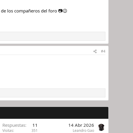
 de los compañeros del foro 📷😉
#4
Respuestas
11
14 Abr 2026
Visitas
351
Leandro Gao