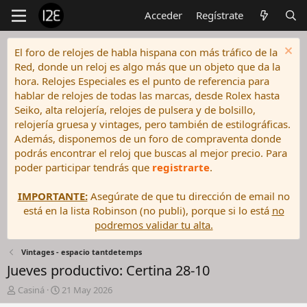
Acceder
Regístrate
El foro de relojes de habla hispana con más tráfico de la
Red, donde un reloj es algo más que un objeto que da la
hora. Relojes Especiales es el punto de referencia para
hablar de relojes de todas las marcas, desde Rolex hasta
Seiko, alta relojería, relojes de pulsera y de bolsillo,
relojería gruesa y vintages, pero también de estilográficas.
Además, disponemos de un foro de compraventa donde
podrás encontrar el reloj que buscas al mejor precio. Para
poder participar tendrás que
registrarte
.
IMPORTANTE:
Asegúrate de que tu dirección de email no
está en la lista Robinson (no publi), porque si lo está
no
podremos validar tu alta.
Vintages - espacio tantdetemps
Jueves productivo: Certina 28-10
I
F
Casiná
21 May 2026
n
e