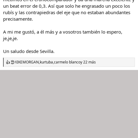
un beat error de 0,3. Así que solo he engrasado un poco los
rubís y las contrapiedras del eje que no estaban abundantes
precisamente.
A mi me gustó, a él más y a vosotros también lo espero,
je,je,je.
Un saludo desde Sevilla.
KIKEMORGAN
,
kurtuba
,
carmelo blanco
y 22 más
R
e
a
c
c
i
o
n
e
s
: