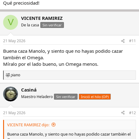
Qué preciosidad!
VICENTE RAMIREZ
V
De la casa
Sin verificar
21 May 2026
#11
Buena caza Manolo, y siento que no hayas podido cazar
también el Omega.
Míralo por el lado bueno, un Omega menos.
piano
R
e
a
Casiná
c
Maestro Heladero
c
Sin verificar
Inició el hilo (OP)
i
o
n
21 May 2026
#12
e
s
VICENTE RAMIREZ dijo:
:
Buena caza Manolo, y siento que no hayas podido cazar también el