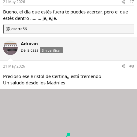
21 May 2026
#7
Bueno, el día que estés fuera te puedes acercar, pero el que
estés dentro ......... je,je,je.
Joserra56
R
e
a
Aduran
c
De la casa
c
Sin verificar
i
o
n
21 May 2026
#8
e
s
Precioso ese Bristol de Certina,, está tremendo
:
Un saludo desde los Madriles