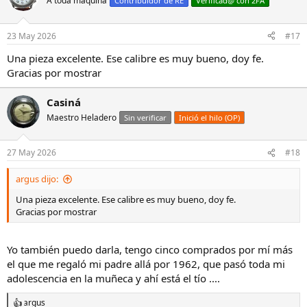
A toda máquina
Contribuidor de RE
Verificad@ con 2FA
23 May 2026
#17
Una pieza excelente. Ese calibre es muy bueno, doy fe.
Gracias por mostrar
Casiná
Maestro Heladero
Sin verificar
Inició el hilo (OP)
27 May 2026
#18
argus dijo:
Una pieza excelente. Ese calibre es muy bueno, doy fe.
Gracias por mostrar
Yo también puedo darla, tengo cinco comprados por mí más
el que me regaló mi padre allá por 1962, que pasó toda mi
adolescencia en la muñeca y ahí está el tío ....
argus
R