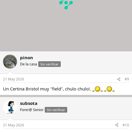
pinon
De la casa
Sin verificar
21 May 2026
#9
Un Certina Bristol muy "field", chulo chulo!.
subsota
Forer@ Senior
Sin verificar
21 May 2026
#10