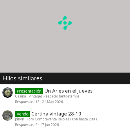
Hilos similares
Un Aries en el jueves
Presentación
Casiná
Vintages - espacio tantdetemps
Respuestas
13
21 May 2026
Certina vintage 28-10
Vendo
pinon
Foro Compraventa Relojes FCvR hasta 200 €
Respuestas
2
17 Jun 2026