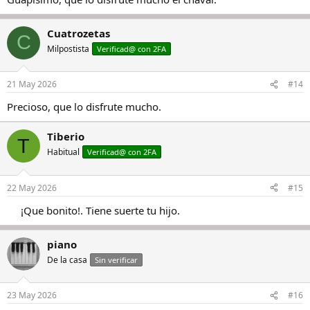
Cuatrozetas
C
Milpostista
Verificad@ con 2FA
21 May 2026
#14
Precioso, que lo disfrute mucho.
Tiberio
T
Habitual
Verificad@ con 2FA
22 May 2026
#15
¡Que bonito!. Tiene suerte tu hijo.​
piano
De la casa
Sin verificar
23 May 2026
#16