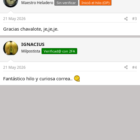
Maestro Heladero
Sin verificar
Inició el hilo (OP)
21 May 2026
#3
Gracias chavalote, je,je,je.
IGNACIUS
Milpostista
Verificad@ con 2FA
21 May 2026
#4
Fantástico hilo y curiosa correa..