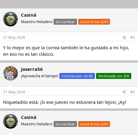
Casiná
Maestro Heladero
Sin verificar
Inició el hilo (OP)
21 May 2026
#5
Y lo mejor es que la correa también le ha gustado a mi hijo,
en eso no es tan clásico.
Joserra56
¡Aprovecha el tiempo!
Contribuidor de RE
Verificad@ con 2FA
21 May 2026
#6
Niqueladito está. ¡Si ese jueves no estuviera tan lejos!, ¡Ay!
Casiná
Maestro Heladero
Sin verificar
Inició el hilo (OP)