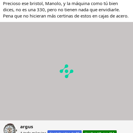
Precioso ese bristol, Manolo, y la máquina como tú bien
dices, no es una 330, pero no tienen nada que envidiarle.
Pena que no hicieran más certinas de estos en cajas de acero.
argus