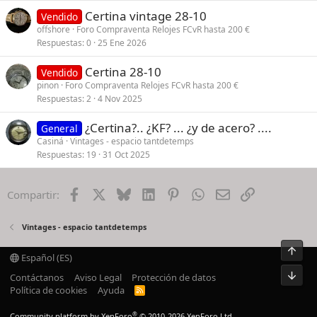
Certina vintage 28-10
Vendido
offshore
Foro Compraventa Relojes FCvR hasta 200 €
Respuestas
0
25 Ene 2026
Certina 28-10
Vendido
pinon
Foro Compraventa Relojes FCvR hasta 200 €
Respuestas
2
4 Nov 2025
¿Certina?.. ¿KF? ... ¿y de acero? ....
General
Casiná
Vintages - espacio tantdetemps
Respuestas
19
31 Oct 2025
Facebook
X
Bluesky
LinkedIn
Pinterest
WhatsApp
Email
Enlace
Compartir:
Vintages - espacio tantdetemps
Español (ES)
Contáctanos
Aviso Legal
Protección de datos
Política de cookies
Ayuda
R
S
S
®
Community platform by XenForo
© 2010-2026 XenForo Ltd.