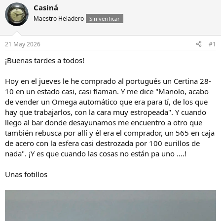
i
c
Casiná
c
h
Maestro Heladero
Sin verificar
i
a
a
d
d
e
21 May 2026
#1
o
i
r
n
¡Buenas tardes a todos!
d
i
e
c
Hoy en el jueves le he comprado al portugués un Certina 28-
l
i
10 en un estado casi, casi flaman. Y me dice "Manolo, acabo
h
o
de vender un Omega automático que era para tí, de los que
i
hay que trabajarlos, con la cara muy estropeada". Y cuando
l
o
llego al bar donde desayunamos me encuentro a otro que
también rebusca por allí y él era el comprador, un 565 en caja
de acero con la esfera casi destrozada por 100 eurillos de
nada". ¡Y es que cuando las cosas no están pa uno ....!
Unas fotillos