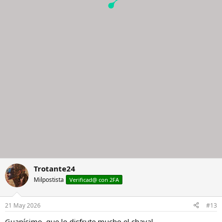
Trotante24
Milpostista
Verificad@ con 2FA
21 May 2026
#13
Guapísimo, que lo disfrute mucho el chaval.