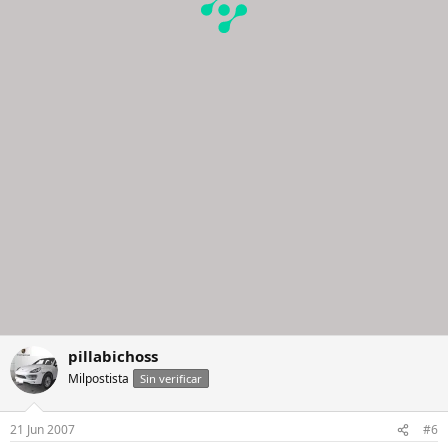
pillabichoss
Milpostista
Sin verificar
21 Jun 2007
#6