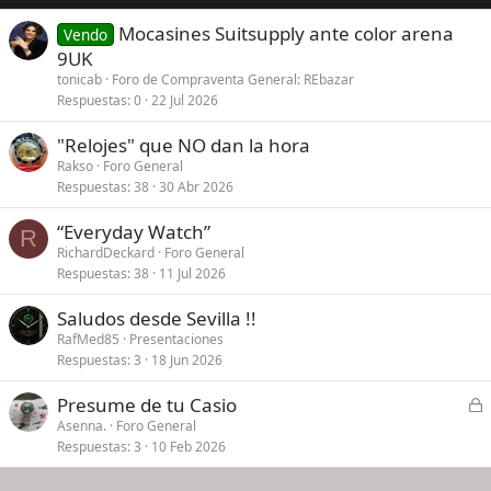
Mocasines Suitsupply ante color arena
Vendo
9UK
tonicab
Foro de Compraventa General: REbazar
Respuestas
0
22 Jul 2026
"Relojes" que NO dan la hora
Rakso
Foro General
Respuestas
38
30 Abr 2026
“Everyday Watch”
R
RichardDeckard
Foro General
Respuestas
38
11 Jul 2026
Saludos desde Sevilla !!
RafMed85
Presentaciones
Respuestas
3
18 Jun 2026
C
Presume de tu Casio
e
Asenna.
Foro General
Respuestas
3
10 Feb 2026
r
r