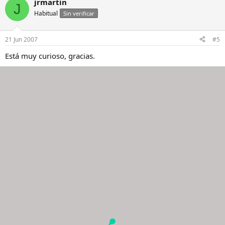
jrmartin
J
Habitual
Sin verificar
21 Jun 2007
#5
Está muy curioso, gracias.