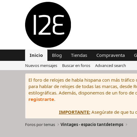
Inicio
Blog
Tiendas
Compraventa
G
Nuevos mensajes
Buscar en foros
Advanced search
El foro de relojes de habla hispana con más tráfico 
para hablar de relojes de todas las marcas, desde Rol
estilográficas. Además, disponemos de un foro de c
registrarte
.
IMPORTANTE:
Asegúrate de que tu di
Foros por temas
Vintages - espacio tantdetemps