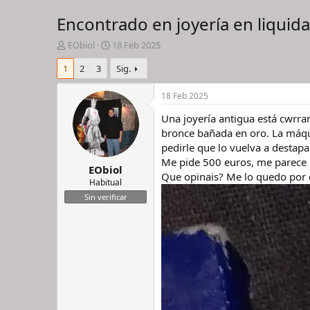
Encontrado en joyería en liquida
I
F
EObiol
18 Feb 2025
n
e
1
2
3
Sig.
i
c
c
h
i
a
18 Feb 2025
a
d
Una joyería antigua está cwrran
d
e
o
i
bronce bañada en oro. La máqui
r
n
pedirle que lo vuelva a destapa
d
i
Me pide 500 euros, me parece 
EObiol
e
c
Que opinais? Me lo quedo por 
l
i
Habitual
h
o
Sin verificar
i
l
o