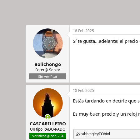
18 Feb 2025
Sí te gusta…adelante! el preci
Bolichongo
Forer@ Senior
Sin verificar
18 Feb 2025
Estás tardando en decirle que 
Es muy buen precio y un reloj 
CASCARILLEIRO
Un tipo RADO-RADO
rabbitigle
y
EObiol
R
Verificad@ con 2FA