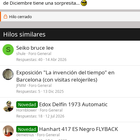
de Diciembre tiene una sorpresita...
Hilo cerrado
Hilos similares
Seiko bruce lee
S
shule
Foro General
Respuestas
40
14 Abr 2026
Exposición "La invención del tiempo" en
Barcelona (con visitas relojeriles)
JFMM
Foro General
Respuestas
5
13 Dic 2025
Edox Delfín 1973 Automatic
Novedad
Hornblower
Foro General
Respuestas
18
12 Jul 2026
Hanhart 417 ES Negro FLYBACK
Novedad
demetrius
Foro General