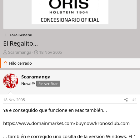
Foro General
El Regalito...
I
F
Scaramanga
18 Nov 2005
n
e
i
Hilo cerrado
c
c
h
i
a
Scaramanga
a
d
Novat@
Sin verificar
d
e
o
i
r
n
18 Nov 2005
#1
d
i
e
c
Ya e conseguido que funcione en Mac también...
l
i
h
o
https://www.domainmarket.com/buynow/kronosclub.com
i
l
... también e corregido una cosilla de la versión Windows. El 1
o