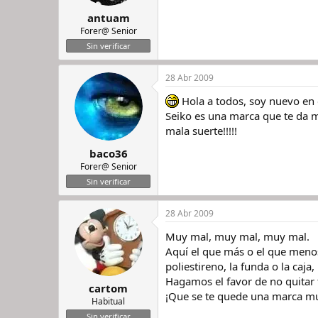
antuam
Forer@ Senior
Sin verificar
28 Abr 2009
Hola a todos, soy nuevo en 
Seiko es una marca que te da 
mala suerte!!!!!
baco36
Forer@ Senior
Sin verificar
28 Abr 2009
Muy mal, muy mal, muy mal.
Aquí el que más o el que menos 
poliestireno, la funda o la caja, 
Hagamos el favor de no quitar t
cartom
¡Que se te quede una marca mu
Habitual
Sin verificar