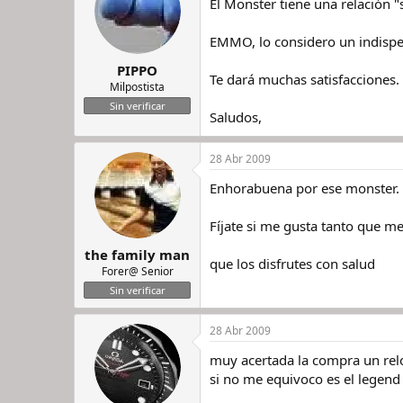
El Monster tiene una relación 
EMMO, lo considero un indispe
PIPPO
Te dará muchas satisfacciones.
Milpostista
Sin verificar
Saludos,
28 Abr 2009
Enhorabuena por ese monster. 
Fíjate si me gusta tanto que me 
the family man
que los disfrutes con salud
Forer@ Senior
Sin verificar
28 Abr 2009
muy acertada la compra un reloj
si no me equivoco es el legend