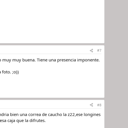
#7
io muy muy buena. Tiene una presencia imponente.
foto. ;o))
#8
ndria bien una correa de caucho la z22,ese longines
a caja que la difrutes.