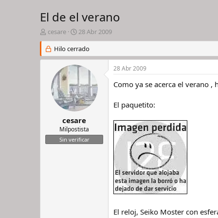
El de el verano
I
F
cesare
28 Abr 2009
n
e
i
Hilo cerrado
c
c
h
i
a
28 Abr 2009
a
d
d
e
Como ya se acerca el verano , 
o
i
r
n
El paquetito:
d
i
e
c
cesare
l
i
Milpostista
h
o
Sin verificar
i
l
o
El reloj, Seiko Moster con esfe