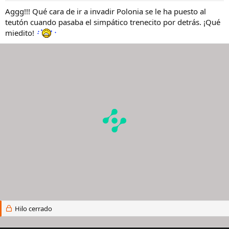
Aggg!!! Qué cara de ir a invadir Polonia se le ha puesto al
teutón cuando pasaba el simpático trenecito por detrás. ¡Qué
miedito!
Hilo cerrado