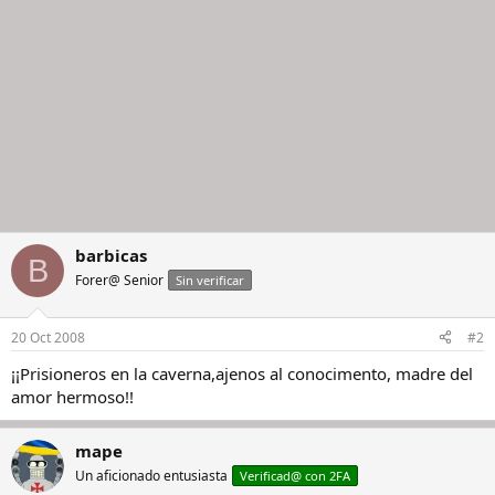
barbicas
B
Forer@ Senior
Sin verificar
20 Oct 2008
#2
¡¡Prisioneros en la caverna,ajenos al conocimento, madre del
amor hermoso!!
mape
Un aficionado entusiasta
Verificad@ con 2FA