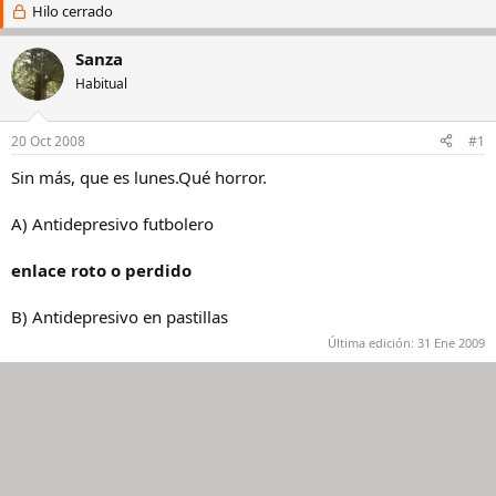
i
Hilo cerrado
c
c
h
i
a
Sanza
a
d
Habitual
d
e
o
i
r
n
20 Oct 2008
#1
d
i
e
c
Sin más, que es lunes.Qué horror.
l
i
h
o
A) Antidepresivo futbolero
i
l
enlace roto o perdido
o
B) Antidepresivo en pastillas
Última edición:
31 Ene 2009