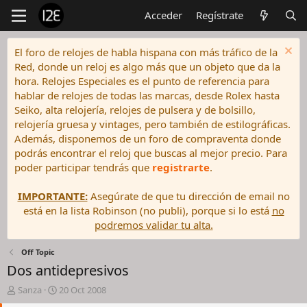
Acceder
Regístrate
El foro de relojes de habla hispana con más tráfico de la
Red, donde un reloj es algo más que un objeto que da la
hora. Relojes Especiales es el punto de referencia para
hablar de relojes de todas las marcas, desde Rolex hasta
Seiko, alta relojería, relojes de pulsera y de bolsillo,
relojería gruesa y vintages, pero también de estilográficas.
Además, disponemos de un foro de compraventa donde
podrás encontrar el reloj que buscas al mejor precio. Para
poder participar tendrás que
registrarte
.
IMPORTANTE:
Asegúrate de que tu dirección de email no
está en la lista Robinson (no publi), porque si lo está
no
podremos validar tu alta.
Off Topic
Dos antidepresivos
I
F
Sanza
20 Oct 2008
n
e