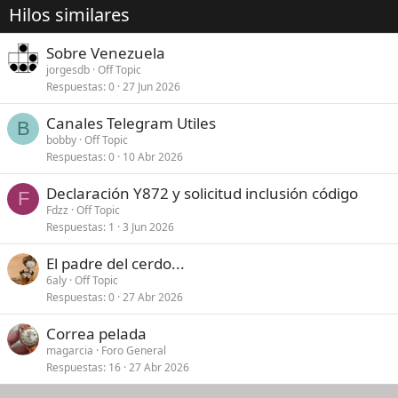
Hilos similares
Sobre Venezuela
jorgesdb
Off Topic
Respuestas
0
27 Jun 2026
Canales Telegram Utiles
B
bobby
Off Topic
Respuestas
0
10 Abr 2026
Declaración Y872 y solicitud inclusión código
F
Fdzz
Off Topic
Respuestas
1
3 Jun 2026
El padre del cerdo...
6aly
Off Topic
Respuestas
0
27 Abr 2026
Correa pelada
magarcia
Foro General
Respuestas
16
27 Abr 2026