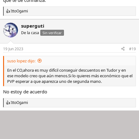
que te de confianza.
IttoOgami
R
e
a
superguti
c
De la casa
c
Sin verificar
i
o
n
19 Jun 2023
#19
e
s
suso lopez dijo:
:
En el CO,ahora es muy difícil conseguir descuentos en Tudor y en
ese modelo creo que aún menos.Si lo quieres más económico que el
PVP esperar a que aparezca uno de segunda mano.
No estoy de acuerdo
IttoOgami
R
e
a
c
c
i
o