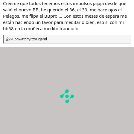
ahorrar algo pues mejor, claro. Y más con la coyuntura actual.
Créeme que todos tenemos estos impulsos jajaja desde que
Como tengo entre ceja y ceja varios relojes, siempre se puede jugar
salió el nuevo BB, he querido el 36, el 39, me hace ojos el
con eso.
Pelagos, me flipa el BBpro…. Con estos meses de espera me
están haciendo un favor para meditarlo bien, eso si con mi
bb58 en la muñeca medito tranquilo
Rubowatch
y
IttoOgami
R
e
a
c
c
i
o
n
e
s
: