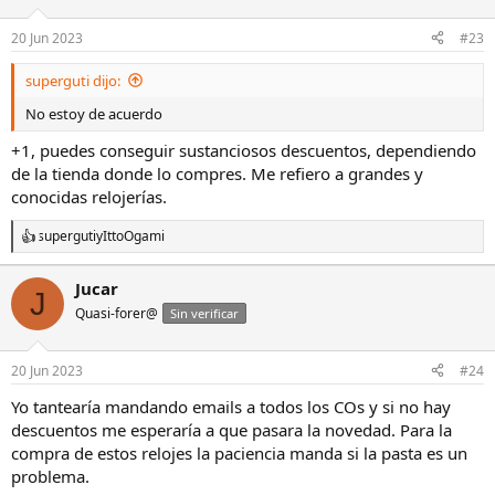
o
n
20 Jun 2023
#23
e
s
superguti dijo:
:
No estoy de acuerdo
+1, puedes conseguir sustanciosos descuentos, dependiendo
de la tienda donde lo compres. Me refiero a grandes y
conocidas relojerías.
superguti
y
IttoOgami
R
e
a
Jucar
J
c
Quasi-forer@
c
Sin verificar
i
o
n
20 Jun 2023
#24
e
s
Yo tantearía mandando emails a todos los COs y si no hay
:
descuentos me esperaría a que pasara la novedad. Para la
compra de estos relojes la paciencia manda si la pasta es un
problema.