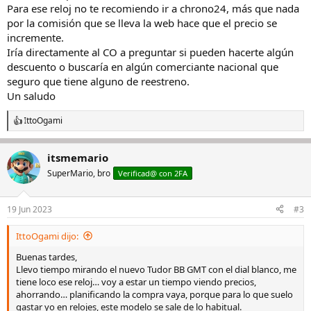
Para ese reloj no te recomiendo ir a chrono24, más que nada
por la comisión que se lleva la web hace que el precio se
incremente.
Iría directamente al CO a preguntar si pueden hacerte algún
descuento o buscaría en algún comerciante nacional que
seguro que tiene alguno de reestreno.
Un saludo
IttoOgami
R
e
a
itsmemario
c
c
SuperMario, bro
Verificad@ con 2FA
i
o
n
19 Jun 2023
#3
e
s
IttoOgami dijo:
:
Buenas tardes,
Llevo tiempo mirando el nuevo Tudor BB GMT con el dial blanco, me
tiene loco ese reloj… voy a estar un tiempo viendo precios,
ahorrando… planificando la compra vaya, porque para lo que suelo
gastar yo en relojes, este modelo se sale de lo habitual.