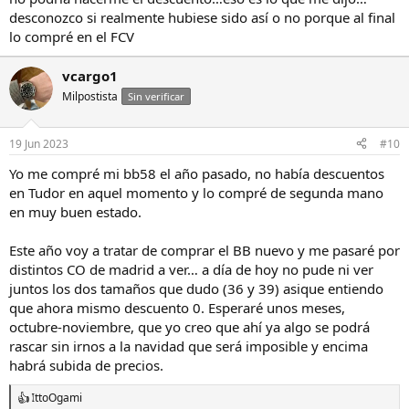
desconozco si realmente hubiese sido así o no porque al final
lo compré en el FCV
vcargo1
Milpostista
Sin verificar
19 Jun 2023
#10
Yo me compré mi bb58 el año pasado, no había descuentos
en Tudor en aquel momento y lo compré de segunda mano
en muy buen estado.
Este año voy a tratar de comprar el BB nuevo y me pasaré por
distintos CO de madrid a ver… a día de hoy no pude ni ver
juntos los dos tamaños que dudo (36 y 39) asique entiendo
que ahora mismo descuento 0. Esperaré unos meses,
octubre-noviembre, que yo creo que ahí ya algo se podrá
rascar sin irnos a la navidad que será imposible y encima
habrá subida de precios.
IttoOgami
R