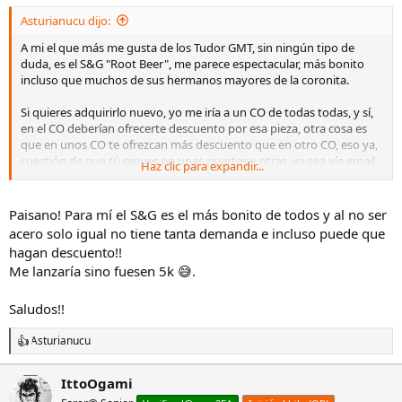
s
Asturianucu dijo:
:
A mi el que más me gusta de los Tudor GMT, sin ningún tipo de
duda, es el S&G "Root Beer", me parece espectacular, más bonito
incluso que muchos de sus hermanos mayores de la coronita.
Si quieres adquirirlo nuevo, yo me iría a un CO de todas todas, y sí,
en el CO deberían ofrecerte descuento por esa pieza, otra cosa es
que en unos CO te ofrezcan más descuento que en otro CO, eso ya,
cuestión de que tú piques en unas puertas y otras, ya sea vía email,
Haz clic para expandir...
vía telefónica o en persona. Un saludo.
Paisano! Para mí el S&G es el más bonito de todos y al no ser
acero solo igual no tiene tanta demanda e incluso puede que
hagan descuento!!
Me lanzaría sino fuesen 5k 😅.
Saludos!!
Asturianucu
R
e
a
IttoOgami
c