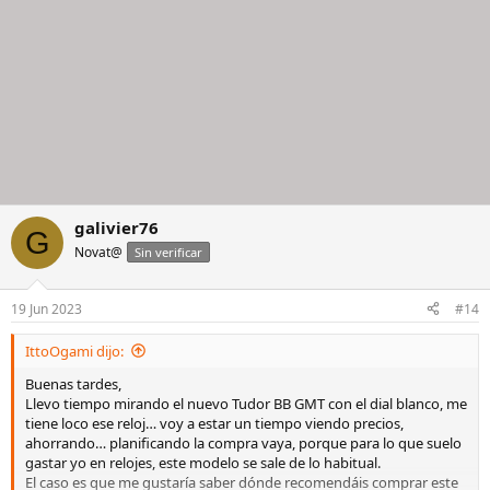
galivier76
G
Novat@
Sin verificar
19 Jun 2023
#14
IttoOgami dijo:
Buenas tardes,
Llevo tiempo mirando el nuevo Tudor BB GMT con el dial blanco, me
tiene loco ese reloj… voy a estar un tiempo viendo precios,
ahorrando… planificando la compra vaya, porque para lo que suelo
gastar yo en relojes, este modelo se sale de lo habitual.
El caso es que me gustaría saber dónde recomendáis comprar este