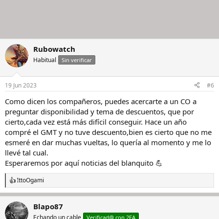
Rubowatch
Habitual
Sin verificar
19 Jun 2023
#6
Como dicen los compañeros, puedes acercarte a un CO a
preguntar disponibilidad y tema de descuentos, que por
cierto,cada vez está más difícil conseguir. Hace un año
compré el GMT y no tuve descuento,bien es cierto que no me
esmeré en dar muchas vueltas, lo quería al momento y me lo
llevé tal cual.
Esperaremos por aquí noticias del blanquito 💪
IttoOgami
R
e
a
Blapo87
c
c
Echando un cable
Verificad@ con 2FA