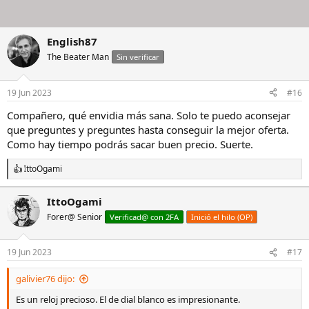
English87
The Beater Man
Sin verificar
19 Jun 2023
#16
Compañero, qué envidia más sana. Solo te puedo aconsejar
que preguntes y preguntes hasta conseguir la mejor oferta.
Como hay tiempo podrás sacar buen precio. Suerte.
IttoOgami
R
e
a
IttoOgami
c
Forer@ Senior
c
Verificad@ con 2FA
Inició el hilo (OP)
i
o
n
19 Jun 2023
#17
e
s
galivier76 dijo:
:
Es un reloj precioso. El de dial blanco es impresionante.