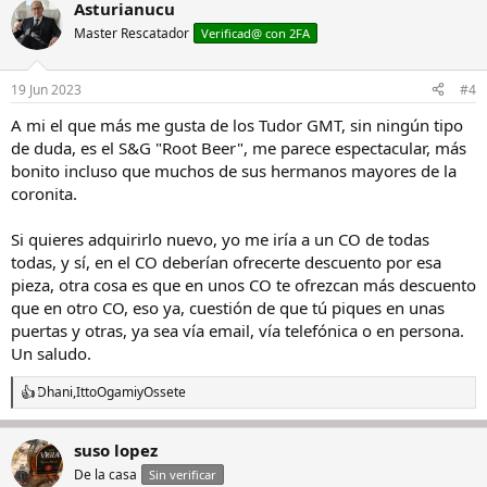
Asturianucu
Master Rescatador
Verificad@ con 2FA
19 Jun 2023
#4
A mi el que más me gusta de los Tudor GMT, sin ningún tipo
de duda, es el S&G "Root Beer", me parece espectacular, más
bonito incluso que muchos de sus hermanos mayores de la
coronita.
Si quieres adquirirlo nuevo, yo me iría a un CO de todas
todas, y sí, en el CO deberían ofrecerte descuento por esa
pieza, otra cosa es que en unos CO te ofrezcan más descuento
que en otro CO, eso ya, cuestión de que tú piques en unas
puertas y otras, ya sea vía email, vía telefónica o en persona.
Un saludo.
Dhani
,
IttoOgami
y
Ossete
R
e
a
suso lopez
c
c
De la casa
Sin verificar
i