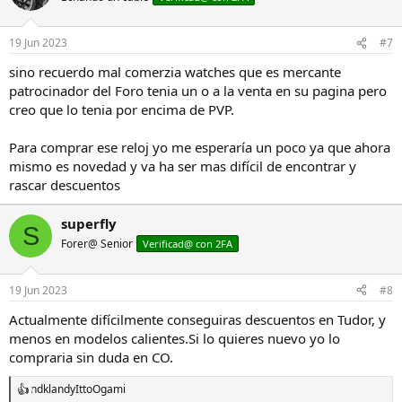
i
o
n
19 Jun 2023
#7
e
s
sino recuerdo mal comerzia watches que es mercante
:
patrocinador del Foro tenia un o a la venta en su pagina pero
creo que lo tenia por encima de PVP.
Para comprar ese reloj yo me esperaría un poco ya que ahora
mismo es novedad y va ha ser mas difícil de encontrar y
rascar descuentos
superfly
S
Forer@ Senior
Verificad@ con 2FA
19 Jun 2023
#8
Actualmente difícilmente conseguiras descuentos en Tudor, y
menos en modelos calientes.Si lo quieres nuevo yo lo
compraria sin duda en CO.
ndkland
y
IttoOgami
R