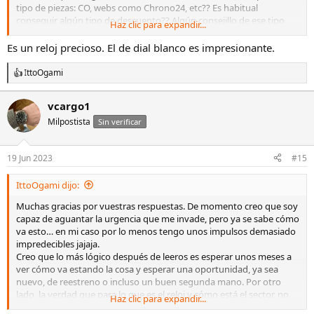
tipo de piezas: CO, webs como Chrono24, etc?? Es habitual
conseguir algún tipo de descuento?? Algún consejillo de ese tipo
Haz clic para expandir...
para no machacar demasiado mi economía 😊.
Gracias y un saludo!
Es un reloj precioso. El de dial blanco es impresionante.
IttoOgami
R
e
a
vcargo1
c
Milpostista
c
Sin verificar
i
o
n
19 Jun 2023
#15
e
s
IttoOgami dijo:
:
Muchas gracias por vuestras respuestas. De momento creo que soy
capaz de aguantar la urgencia que me invade, pero ya se sabe cómo
va esto… en mi caso por lo menos tengo unos impulsos demasiado
impredecibles jajaja.
Creo que lo más lógico después de leeros es esperar unos meses a
ver cómo va estando la cosa y esperar una oportunidad, ya sea
nuevo, de reestreno o incluso un buen segunda mano. Por otro
lado, la verdad que para lo que es el reloj y cómo está el sector, no
Haz clic para expandir...
me parece que tenga un precio desmedido, pero si se puede