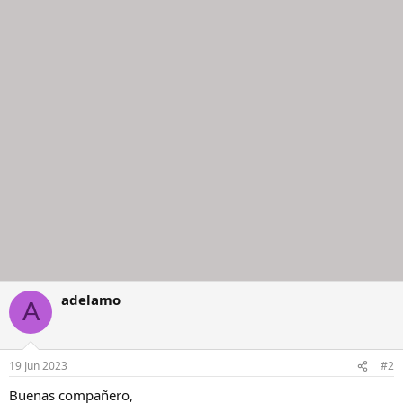
c
c
i
o
n
e
s
:
adelamo
A
19 Jun 2023
#2
Buenas compañero,