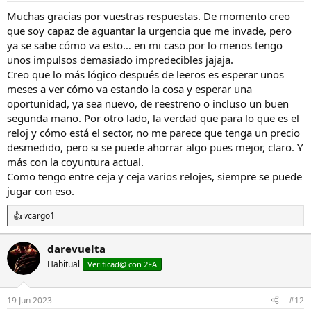
Muchas gracias por vuestras respuestas. De momento creo
que soy capaz de aguantar la urgencia que me invade, pero
ya se sabe cómo va esto… en mi caso por lo menos tengo
unos impulsos demasiado impredecibles jajaja.
Creo que lo más lógico después de leeros es esperar unos
meses a ver cómo va estando la cosa y esperar una
oportunidad, ya sea nuevo, de reestreno o incluso un buen
segunda mano. Por otro lado, la verdad que para lo que es el
reloj y cómo está el sector, no me parece que tenga un precio
desmedido, pero si se puede ahorrar algo pues mejor, claro. Y
más con la coyuntura actual.
Como tengo entre ceja y ceja varios relojes, siempre se puede
jugar con eso.
vcargo1
R
e
a
darevuelta
c
Habitual
c
Verificad@ con 2FA
i
o
n
19 Jun 2023
#12
e