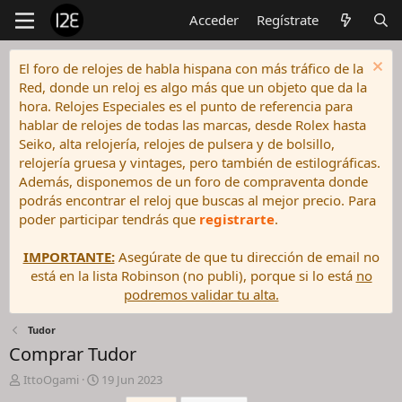
Acceder
Regístrate
El foro de relojes de habla hispana con más tráfico de la
Red, donde un reloj es algo más que un objeto que da la
hora. Relojes Especiales es el punto de referencia para
hablar de relojes de todas las marcas, desde Rolex hasta
Seiko, alta relojería, relojes de pulsera y de bolsillo,
relojería gruesa y vintages, pero también de estilográficas.
Además, disponemos de un foro de compraventa donde
podrás encontrar el reloj que buscas al mejor precio. Para
poder participar tendrás que
registrarte
.
IMPORTANTE:
Asegúrate de que tu dirección de email no
está en la lista Robinson (no publi), porque si lo está
no
podremos validar tu alta.
Tudor
Comprar Tudor
I
F
IttoOgami
19 Jun 2023
n
e