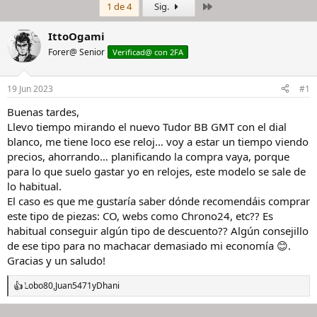
Último
1 de 4
Sig.
i
c
c
h
i
a
IttoOgami
a
d
Forer@ Senior
Verificad@ con 2FA
d
e
o
i
r
n
19 Jun 2023
#1
d
i
e
c
Buenas tardes,
l
i
Llevo tiempo mirando el nuevo Tudor BB GMT con el dial
h
o
blanco, me tiene loco ese reloj… voy a estar un tiempo viendo
i
precios, ahorrando… planificando la compra vaya, porque
l
para lo que suelo gastar yo en relojes, este modelo se sale de
o
lo habitual.
El caso es que me gustaría saber dónde recomendáis comprar
este tipo de piezas: CO, webs como Chrono24, etc?? Es
habitual conseguir algún tipo de descuento?? Algún consejillo
de ese tipo para no machacar demasiado mi economía 😊.
Gracias y un saludo!
Lobo80
,
Juan5471
y
Dhani
R
e
a