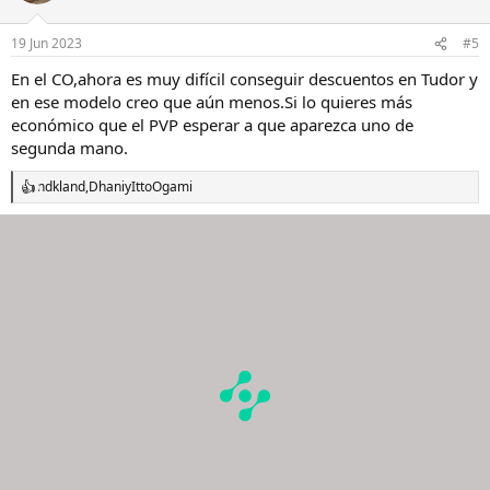
o
n
19 Jun 2023
#5
e
s
En el CO,ahora es muy difícil conseguir descuentos en Tudor y
:
en ese modelo creo que aún menos.Si lo quieres más
económico que el PVP esperar a que aparezca uno de
segunda mano.
ndkland
,
Dhani
y
IttoOgami
R
e
a
c
c
i
o
n
e
s
: