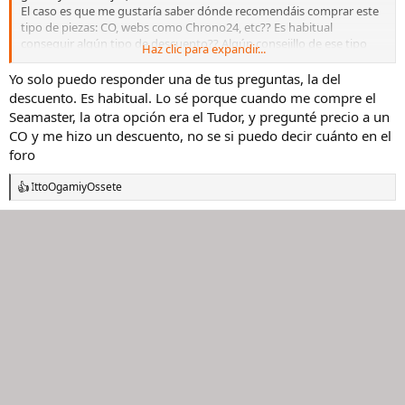
El caso es que me gustaría saber dónde recomendáis comprar este
tipo de piezas: CO, webs como Chrono24, etc?? Es habitual
conseguir algún tipo de descuento?? Algún consejillo de ese tipo
Haz clic para expandir...
para no machacar demasiado mi economía 😊.
Gracias y un saludo!
Yo solo puedo responder una de tus preguntas, la del
descuento. Es habitual. Lo sé porque cuando me compre el
Seamaster, la otra opción era el Tudor, y pregunté precio a un
CO y me hizo un descuento, no se si puedo decir cuánto en el
foro
IttoOgami
y
Ossete
R
e
a
c
c
i
o
n
e
s
: