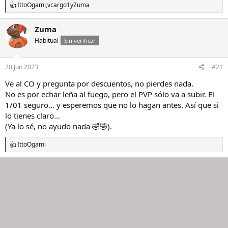
IttoOgami
,
vcargo1
y
Zuma
R
e
a
Zuma
c
Habitual
c
Sin verificar
i
o
n
20 Jun 2023
#21
e
s
Ve al CO y pregunta por descuentos, no pierdes nada.
:
No es por echar leña al fuego, pero el PVP sólo va a subir. El
1/01 seguro... y esperemos que no lo hagan antes. Así que si
lo tienes claro...
(Ya lo sé, no ayudo nada 🤣🤣).
IttoOgami
R
e
a
c
c
i
o
n
e
s