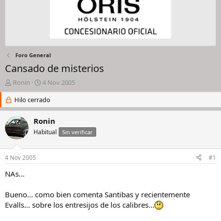
Foro General
Cansado de misterios
I
F
Ronin
4 Nov 2005
n
e
i
Hilo cerrado
c
c
h
i
a
Ronin
a
d
Habitual
Sin verificar
d
e
o
i
r
n
4 Nov 2005
#1
d
i
e
c
NAs...
l
i
h
o
Bueno... como bien comenta Santibas y recientemente
i
Evalls... sobre los entresijos de los calibres...
l
o