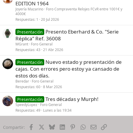
EDITION 1964
Joyería Mazarino
Foro Compraventa Relojes FCvR entre 1001€ y
4000€
Respuestas
1
20 Jul 2026
Presento Eberhard & Co. "Serie
Presentación
Réplica” Ref. 36008
MGrant
Foro General
Respuestas
43
21 Abr 2026
Nuevo estado y presentación de
Presentación
cajas. Con errores pero estoy ya cansado de
estos dos días.
Beredar
Foro General
Respuestas
60
8 Mar 2026
Tres décadas y Murph!
Presentación
SpeedyLopez
Foro General
Respuestas
49
Lunes a las 19:34
Facebook
X
Bluesky
LinkedIn
Pinterest
WhatsApp
Email
Enlace
Compartir: