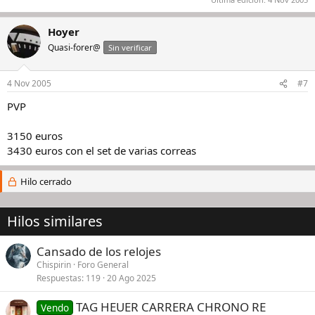
Hoyer
Quasi-forer@
Sin verificar
4 Nov 2005
#7
PVP
3150 euros
3430 euros con el set de varias correas
Hilo cerrado
Hilos similares
Cansado de los relojes
Chispirin
Foro General
Respuestas
119
20 Ago 2025
TAG HEUER CARRERA CHRONO RE
Vendo