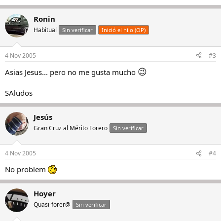
Ronin
Habitual
Sin verificar
Inició el hilo (OP)
4 Nov 2005
#3
😉
Asias Jesus... pero no me gusta mucho
SAludos
Jesús
Gran Cruz al Mérito Forero
Sin verificar
4 Nov 2005
#4
No problem
Hoyer
Quasi-forer@
Sin verificar