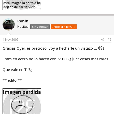
Ronin
Habitual
Sin verificar
Inició el hilo (OP)
4 Nov 2005
#6
😉
Gracias Oyer, es precioso, voy a hecharle un vistazo ...
)
Emm en acero no lo hacen con 5100 ?¿ juer cosas mas raras
Que vale en Ti ?¿
** edito **