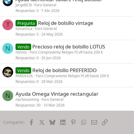
JorgeBCN
Foro General
Respuestas
3
7 Abr 2026
Reloj de bolsillo vintage
Pregunta
T
tomamica
Foro General
Respuestas
5
24 May 2026
Precioso reloj de bolsillo LOTUS
Vendo
N
nomos
Foro Compraventa Relojes FCvR hasta 200 €
Respuestas
0
26 Jun 2026
Reloj de bolsillo PREFERIDO
Vendo
PARDESOL
Foro Compraventa Relojes FCvR hasta 200 €
Respuestas
0
28 Mar 2026
Ayuda Omega Vintage rectangular
N
nachovanning
Foro General
Respuestas
30
10 Mar 2026
Facebook
X
Bluesky
LinkedIn
Pinterest
WhatsApp
Email
Enlace
Compartir: