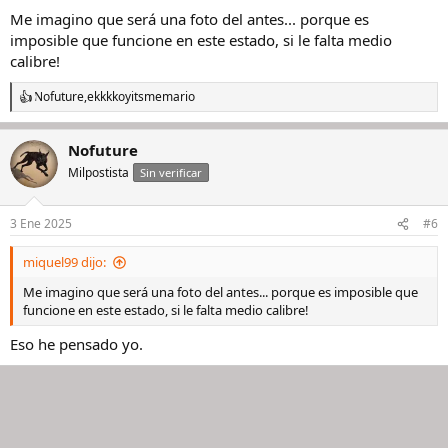
Me imagino que será una foto del antes... porque es
imposible que funcione en este estado, si le falta medio
calibre!
Nofuture
,
ekkkko
y
itsmemario
R
e
a
Nofuture
c
c
Milpostista
Sin verificar
i
o
n
3 Ene 2025
#6
e
s
miquel99 dijo:
:
Me imagino que será una foto del antes... porque es imposible que
funcione en este estado, si le falta medio calibre!
Eso he pensado yo.