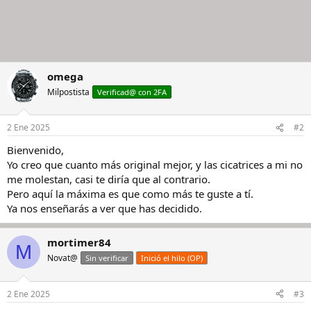
omega
Milpostista
Verificad@ con 2FA
2 Ene 2025
#2
Bienvenido,
Yo creo que cuanto más original mejor, y las cicatrices a mi no
me molestan, casi te diría que al contrario.
Pero aquí la máxima es que como más te guste a tí.
Ya nos enseñarás a ver que has decidido.
mortimer84
M
Novat@
Sin verificar
Inició el hilo (OP)
2 Ene 2025
#3