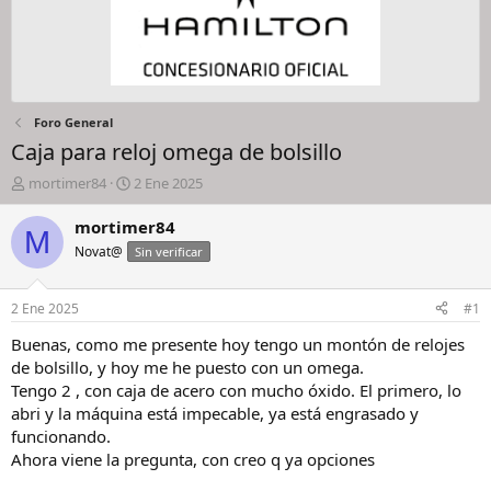
Foro General
Caja para reloj omega de bolsillo
I
F
mortimer84
2 Ene 2025
n
e
i
c
mortimer84
M
c
h
Novat@
Sin verificar
i
a
a
d
d
e
2 Ene 2025
#1
o
i
r
n
Buenas, como me presente hoy tengo un montón de relojes
d
i
de bolsillo, y hoy me he puesto con un omega.
e
c
Tengo 2 , con caja de acero con mucho óxido. El primero, lo
l
i
abri y la máquina está impecable, ya está engrasado y
h
o
funcionando.
i
Ahora viene la pregunta, con creo q ya opciones
l
o