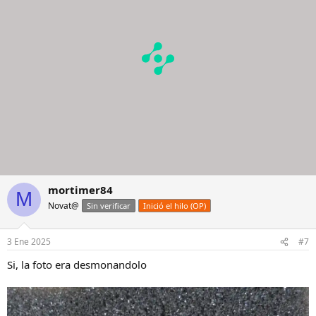
mortimer84
M
Novat@
Sin verificar
Inició el hilo (OP)
3 Ene 2025
#7
Si, la foto era desmonandolo