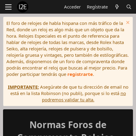
Acceder
Regístrate
El foro de relojes de habla hispana con más tráfico de la
Red, donde un reloj es algo más que un objeto que da la
hora. Relojes Especiales es el punto de referencia para
hablar de relojes de todas las marcas, desde Rolex hasta
Seiko, alta relojería, relojes de pulsera y de bolsillo,
relojería gruesa y vintages, pero también de estilográficas.
Además, disponemos de un foro de compraventa donde
podrás encontrar el reloj que buscas al mejor precio. Para
poder participar tendrás que
registrarte
.
IMPORTANTE:
Asegúrate de que tu dirección de email no
está en la lista Robinson (no publi), porque si lo está
no
podremos validar tu alta.
Normas Foros de