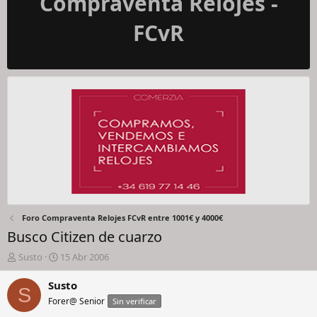
Compraventa Relojes -
FCvR
Foro Compraventa Relojes FCvR entre 1001€ y 4000€
Busco Citizen de cuarzo
I
F
Susto
15 Abr 2006
n
e
i
c
Susto
S
c
h
Forer@ Senior
Sin verificar
i
a