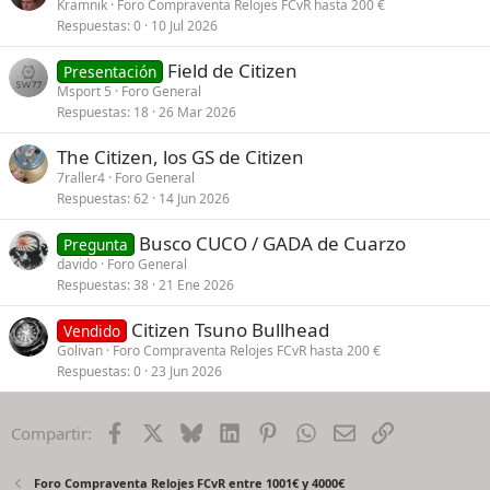
Kramnik
Foro Compraventa Relojes FCvR hasta 200 €
Respuestas
0
10 Jul 2026
Field de Citizen
Presentación
Msport 5
Foro General
Respuestas
18
26 Mar 2026
The Citizen, los GS de Citizen
7raller4
Foro General
Respuestas
62
14 Jun 2026
Busco CUCO / GADA de Cuarzo
Pregunta
davido
Foro General
Respuestas
38
21 Ene 2026
Citizen Tsuno Bullhead
Vendido
Golivan
Foro Compraventa Relojes FCvR hasta 200 €
Respuestas
0
23 Jun 2026
Facebook
X
Bluesky
LinkedIn
Pinterest
WhatsApp
Email
Enlace
Compartir:
Foro Compraventa Relojes FCvR entre 1001€ y 4000€