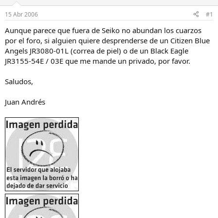
a
d
d
e
15 Abr 2006
#1
o
i
r
n
Aunque parece que fuera de Seiko no abundan los cuarzos
d
i
por el foro, si alguien quiere desprenderse de un Citizen Blue
e
c
Angels JR3080-01L (correa de piel) o de un Black Eagle
l
i
JR3155-54E / 03E que me mande un privado, por favor.
h
o
i
Saludos,
l
o
Juan Andrés