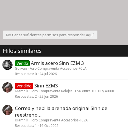
No tienes suficientes permisos para responder aquí.
Hilos similares
Armis acero Sinn EZM 3
Vendo
Golivan
Foro Compraventa Accesorios-FCvA
Respuestas
0
24 Jul 2026
Sinn EZM3
Vendido
Kramnik
Foro Compraventa Relojes FCvR entre 1001€ y 4000€
Respuestas
2
22 Jun 2026
Correa y hebilla arenada original Sinn de
reestreno...
Kramnik
Foro Compraventa Accesorios-FCvA
Respuestas
1
16 Oct 2025