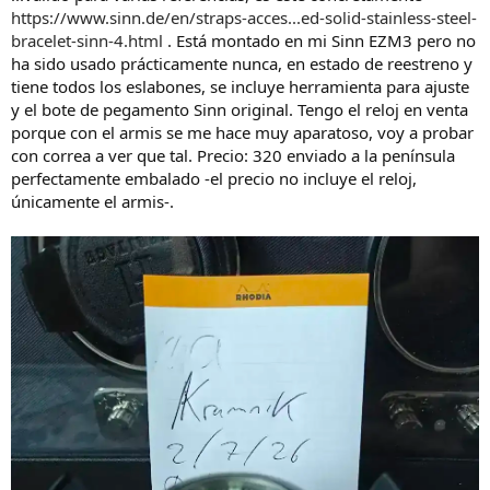
d
i
https://www.sinn.de/en/straps-acces...ed-solid-stainless-steel-
e
c
bracelet-sinn-4.html
. Está montado en mi Sinn EZM3 pero no
l
i
ha sido usado prácticamente nunca, en estado de reestreno y
h
o
tiene todos los eslabones, se incluye herramienta para ajuste
i
y el bote de pegamento Sinn original. Tengo el reloj en venta
l
o
porque con el armis se me hace muy aparatoso, voy a probar
con correa a ver que tal. Precio: 320 enviado a la península
perfectamente embalado -el precio no incluye el reloj,
únicamente el armis-.