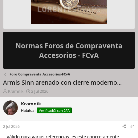
Normas Foros de Compraventa
Accesorios - FCvA
Foro Compraventa Accesorios-FCvA
Armis Sinn arenado con cierre moderno...
I
F
Kramnik
2 Jul 2026
n
e
i
c
Kramnik
c
h
Habitual
Verificad@ con 2FA
i
a
a
d
d
e
2 Jul 2026
#1
o
i
r
n
...válido para varias referencias, es este concretamente