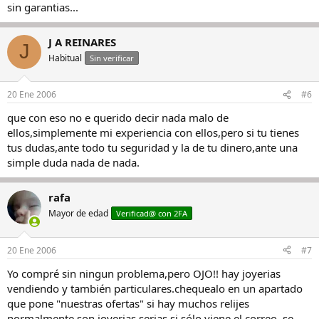
sin garantias...
J A REINARES
J
Habitual
Sin verificar
20 Ene 2006
#6
que con eso no e querido decir nada malo de
ellos,simplemente mi experiencia con ellos,pero si tu tienes
tus dudas,ante todo tu seguridad y la de tu dinero,ante una
simple duda nada de nada.
rafa
Mayor de edad
Verificad@ con 2FA
20 Ene 2006
#7
Yo compré sin ningun problema,pero OJO!! hay joyerias
vendiendo y también particulares.chequealo en un apartado
que pone "nuestras ofertas" si hay muchos relijes
normalmente son joyerias serias si sólo viene el correo ,se