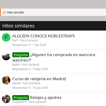
Hilo cerrado
Hilos similares
ALGUIEN CONOCE NOBLESTRAPS
F
FerF
Foro General
Respuestas
9
1 Jun 2026
¿Alguien ha comprado en wancora
Pregunta
watches??
Jeg84
Foro General
Respuestas
2
2 May 2026
Curso de relojería en Madrid
ItaVe8
Foro General
Respuestas
4
10 Jun 2026
Relojes y ajedrez
Pregunta
DiegoBarri
Foro General