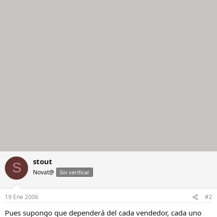
i
l
o
stout
S
Novat@
Sin verificar
19 Ene 2006
#2
Pues supongo que dependerá del cada vendedor, cada uno