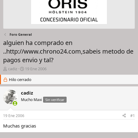
Foro General
alguien ha comprado en
..http://www.chrono24.com,sabeis metodo de
pagos envio y tal?
I
F
cadiz
19 Ene 2006
n
e
i
Hilo cerrado
c
c
h
i
a
cadiz
a
d
Mucho Maxi
Sin verificar
d
e
o
i
r
n
19 Ene 2006
#1
d
i
e
c
Muchas gracias
l
i
h
o