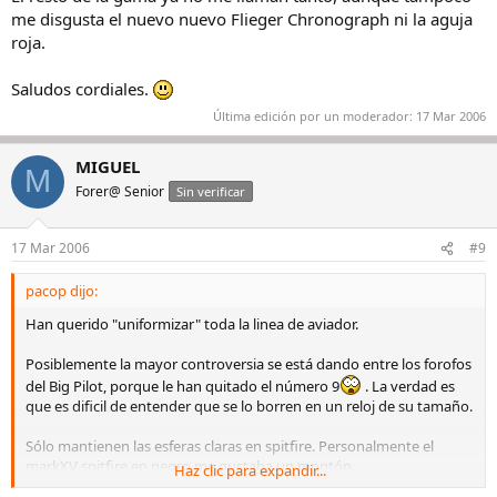
me disgusta el nuevo nuevo Flieger Chronograph ni la aguja
roja.
Saludos cordiales.
Última edición por un moderador:
17 Mar 2006
MIGUEL
M
Forer@ Senior
Sin verificar
17 Mar 2006
#9
pacop dijo:
Han querido "uniformizar" toda la linea de aviador.
Posiblemente la mayor controversia se está dando entre los forofos
del Big Pilot, porque le han quitado el número 9
. La verdad es
que es dificil de entender que se lo borren en un reloj de su tamaño.
Sólo mantienen las esferas claras en spitfire. Personalmente el
markXV spitfire en negro me gustaba un montón.
Haz clic para expandir...