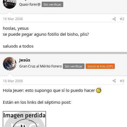
Quasi-forer@
Sin verificar
16 Mar 2006
#2
hoslas, yesus
se puede pegar aguno fotillo del bisho, plis?
saluods a todos
Jesús
Gran Cruz al Mérito Forero
Sin verificar
Inició el hilo (OP)
16 Mar 2006
#3
Hola Jeuer: esto supongo que sí lo puedo hacer
Están en los links del séptimo post: