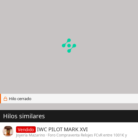
Hilo cerrado
Hilos similares
IWC PILOT MARK XVI
Vendido
Joyería Mazarino
Foro Compraventa Relojes FCvR entre 1001€ y