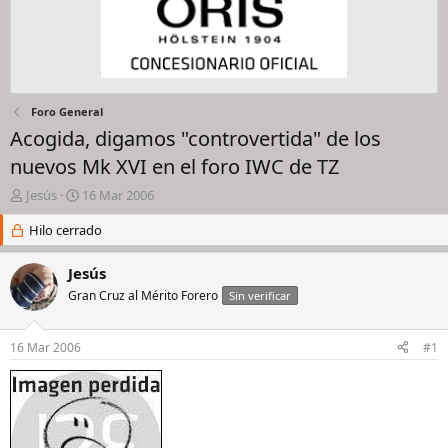
Foro General
Acogida, digamos "controvertida" de los
nuevos Mk XVI en el foro IWC de TZ
I
F
Jesús
16 Mar 2006
n
e
i
Hilo cerrado
c
c
h
i
a
Jesús
a
d
Gran Cruz al Mérito Forero
Sin verificar
d
e
o
i
r
n
16 Mar 2006
#1
d
i
e
c
l
i
h
o
i
l