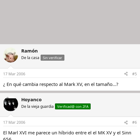
Ramón
De la casa
Sin verificar
17 Mar 2006
#5
¿ En qué cambia respecto al Mark XV, en el tamaño...?
Hoyanco
De la vieja guardia
Verificad@ con 2FA
17 Mar 2006
#6
El Marl XVI me parece un híbrido entre el el MK XV y el Sinn
656