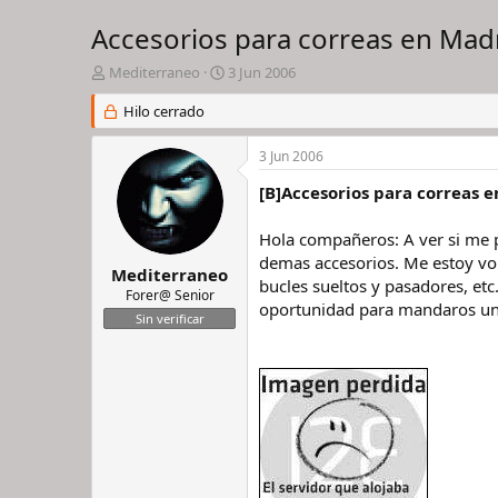
Accesorios para correas en Madr
I
F
Mediterraneo
3 Jun 2006
n
e
i
Hilo cerrado
c
c
h
i
a
3 Jun 2006
a
d
d
e
[B]Accesorios para correas e
o
i
r
n
Hola compañeros: A ver si me p
d
i
demas accesorios. Me estoy vol
e
c
Mediterraneo
bucles sueltos y pasadores, et
l
i
Forer@ Senior
oportunidad para mandaros un 
h
o
Sin verificar
i
l
o