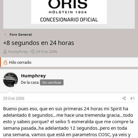
Foro General
+8 segundos en 24 horas
I
F
Humphrey
29 Ene 2006
n
e
i
Hilo cerrado
c
c
h
i
a
Humphrey
a
d
De la casa
Sin verificar
d
e
o
i
r
n
29 Ene 2006
#1
d
i
e
c
Bueno pues eso, que en sus primeras 24 horas mi Spirit ha
l
i
adelantado 8 segundos...me hace una tremenda gracia...todo
h
o
esto y sabeis porque? el seiko 5 esmeralda que me compre la
i
semana pasada..ha adelantado 12 segundos..pero en toda
l
una semana, vamos que está en parametros COSC, ya veis y
o