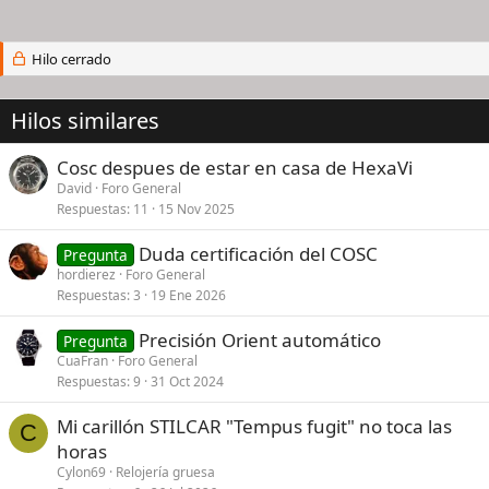
Hilo cerrado
Hilos similares
Cosc despues de estar en casa de HexaVi
David
Foro General
Respuestas
11
15 Nov 2025
Duda certificación del COSC
Pregunta
hordierez
Foro General
Respuestas
3
19 Ene 2026
Precisión Orient automático
Pregunta
CuaFran
Foro General
Respuestas
9
31 Oct 2024
Mi carillón STILCAR "Tempus fugit" no toca las
C
horas
Cylon69
Relojería gruesa