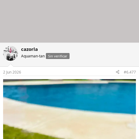
cazorla
Aquaman-tan
Sin verificar
2 Jun 2026
#6.477