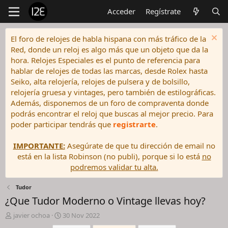
Acceder
Regístrate
El foro de relojes de habla hispana con más tráfico de la
Red, donde un reloj es algo más que un objeto que da la
hora. Relojes Especiales es el punto de referencia para
hablar de relojes de todas las marcas, desde Rolex hasta
Seiko, alta relojería, relojes de pulsera y de bolsillo,
relojería gruesa y vintages, pero también de estilográficas.
Además, disponemos de un foro de compraventa donde
podrás encontrar el reloj que buscas al mejor precio. Para
poder participar tendrás que
registrarte
.
IMPORTANTE:
Asegúrate de que tu dirección de email no
está en la lista Robinson (no publi), porque si lo está
no
podremos validar tu alta.
Tudor
¿Que Tudor Moderno o Vintage llevas hoy?
I
F
javier ochoa
30 Nov 2022
n
e