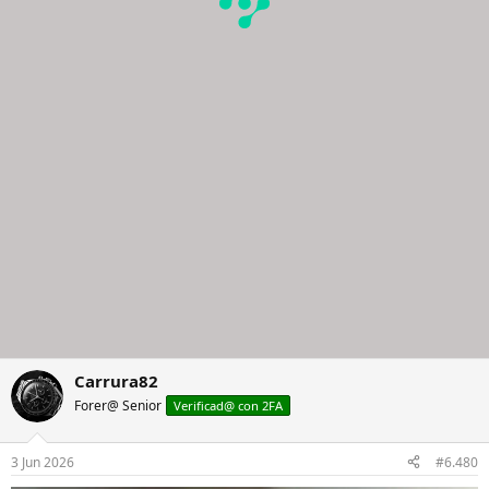
Carrura82
Forer@ Senior
Verificad@ con 2FA
3 Jun 2026
#6.480