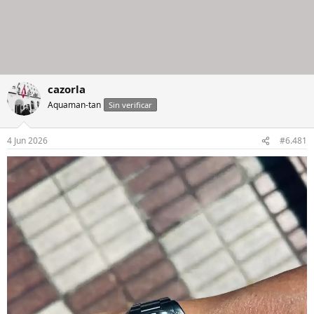
cazorla
Aquaman-tan
Sin verificar
4 Jun 2026
#6.481