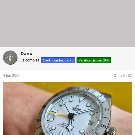
Danu
Es como es
Contribuidor de RE
Verificad@ con 2FA
4 Jun 2026
#6.482