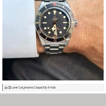
Lone Cat
,
Jonanvi
,
Coque33
y 9 más
R
e
a
c
c