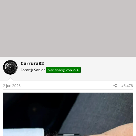
Carrura82
Forer@ Senior
Verificad@ con 2FA
2 Jun 2026
#6.478