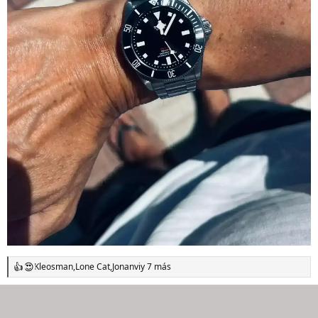
Kleosman
,
Lone Cat
,
Jonanvi
y 7 más
R
e
a
c
c