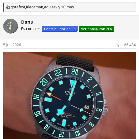
gorefest
,
Kleosman
,
aguisevi
y 10 más
R
e
a
Danu
c
Es como es
c
Contribuidor de RE
Verificad@ con 2FA
i
o
n
5 Jun 2026
#6.484
e
s
: