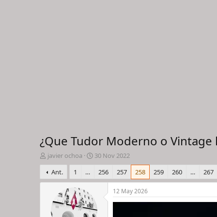
¿Que Tudor Moderno o Vintage l
I
F
javier ochoa
30 Nov 2022
n
e
Ant.
1
…
256
257
258
259
260
…
267
i
c
c
h
i
a
12 May 2026
a
d
d
e
o
i