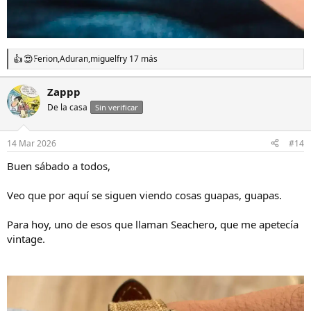
Ferion
,
Aduran
,
miguelfr
y 17 más
R
e
a
Zappp
c
De la casa
c
Sin verificar
i
o
n
14 Mar 2026
#14
e
s
Buen sábado a todos,
:
Veo que por aquí se siguen viendo cosas guapas, guapas.
Para hoy, uno de esos que llaman Seachero, que me apetecía
vintage.