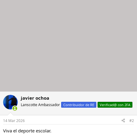
c
i
o
n
e
s
:
javier ochoa
Lanscotte Ambassador
Contribuidor de RE
Verificad@ con 2FA
14 Mar 2026
#2
Viva el deporte escolar.