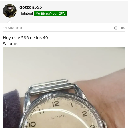
a
gotzon555
c
Habitual
c
Verificad@ con 2FA
i
o
n
14 Mar 2026
#9
e
s
Hoy este 586 de los 40.
:
Saludos.