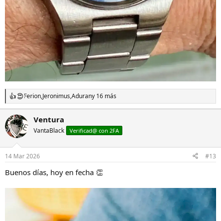
Ferion
,
Jeronimus
,
Aduran
y 16 más
R
e
a
Ventura
c
VantaBlack
c
Verificad@ con 2FA
i
o
n
14 Mar 2026
#13
e
s
Buenos días, hoy en fecha 👏
: