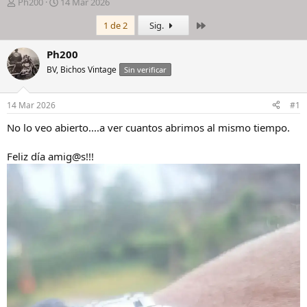
I
F
Ph200
14 Mar 2026
n
e
Último
1 de 2
Sig.
i
c
c
h
i
a
Ph200
a
d
BV, Bichos Vintage
Sin verificar
d
e
o
i
r
n
14 Mar 2026
#1
d
i
e
c
No lo veo abierto....a ver cuantos abrimos al mismo tiempo.
l
i
h
o
Feliz día amig@s!!!
i
l
o