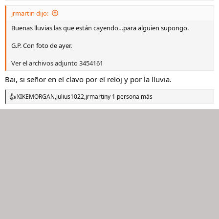
e
s
jrmartin dijo:
:
Buenas lluvias las que están cayendo…para alguien supongo.
G.P. Con foto de ayer.
Ver el archivos adjunto 3454161
Bai, si señor en el clavo por el reloj y por la lluvia.
KIKEMORGAN
,
julius1022
,
jrmartin
y 1 persona más
R
e
a
c
c
i
o
n
e
s
: