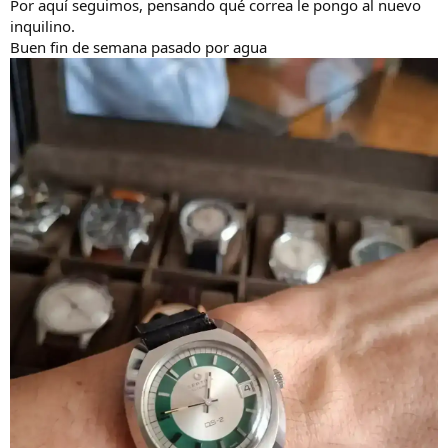
s
Por aquí seguimos, pensando qué correa le pongo al nuevo
:
inquilino.
Buen fin de semana pasado por agua