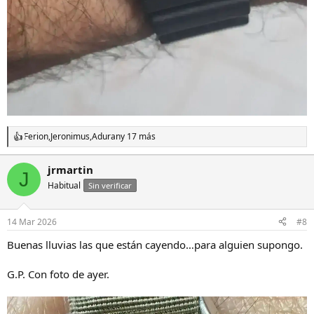
Ferion
,
Jeronimus
,
Aduran
y 17 más
R
e
a
jrmartin
J
c
Habitual
c
Sin verificar
i
o
n
14 Mar 2026
#8
e
s
Buenas lluvias las que están cayendo…para alguien supongo.
:
G.P. Con foto de ayer.