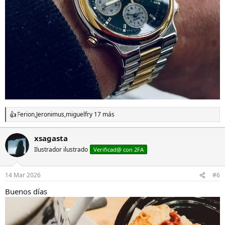
Ferion
,
Jeronimus
,
miguelfr
y 17 más
R
e
a
xsagasta
c
Ilustrador ilustrado
c
Verificad@ con 2FA
i
o
n
14 Mar 2026
#6
e
s
Buenos días
: