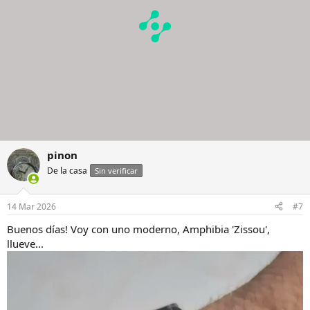
:
pinon
De la casa
Sin verificar
14 Mar 2026
#7
Buenos días! Voy con uno moderno, Amphibia 'Zissou',
llueve...