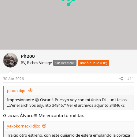
Ph200
BV, Bichos Vintage
Sin verificar
Inició el hilo (OP)
30 Abr 2026
#11
pinon dijo:
Impresionante 😲 Oscar!!. Pues yo voy con mi único DH, un Helios
...
Ver el archivos adjunto 3484671
Ver el archivos adjunto 3484672
Gracias Álvaro!!! Me encanta tu militar.
yakokornecki dijo:
Traigo otro estreno, con este guijarro de esfera emulando la corteza