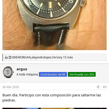
KIKEMORGAN
,
alejandrolopez
,
Ferion
y 15 más
R
e
a
argus
c
A toda máquina
c
Contribuidor de RE
Verificad@ con 2FA
i
o
n
30 Abr 2026
#9
e
s
Buen día. Participo con esta composición para saltarme las
:
piedras.