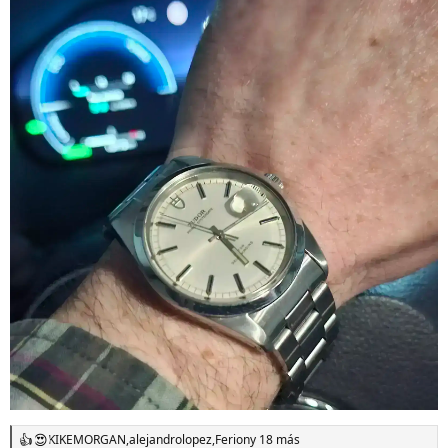
KIKEMORGAN
,
alejandrolopez
,
Ferion
y 18 más
R