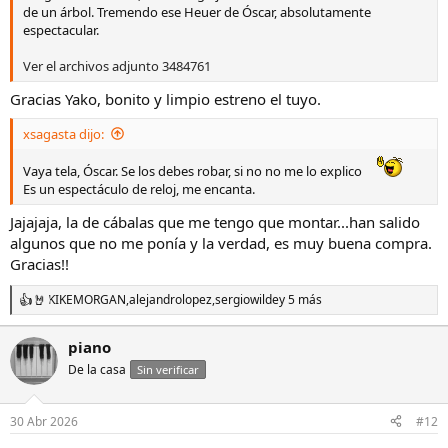
de un árbol. Tremendo ese Heuer de Óscar, absolutamente
espectacular.
Ver el archivos adjunto 3484761
Gracias Yako, bonito y limpio estreno el tuyo.
xsagasta dijo:
Vaya tela, Óscar. Se los debes robar, si no no me lo explico
Es un espectáculo de reloj, me encanta.
Jajajaja, la de cábalas que me tengo que montar...han salido
algunos que no me ponía y la verdad, es muy buena compra.
Gracias!!
KIKEMORGAN
,
alejandrolopez
,
sergiowilde
y 5 más
R
e
a
piano
c
De la casa
c
Sin verificar
i
o
n
30 Abr 2026
#12
e