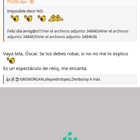
Ph200 dijo:
:
Imposible decir NO.
Feliz día amig@s!!!!
Ver el archivos adjunto 3484634
Ver el archivos
adjunto 3484635
Ver el archivos adjunto 3484636
Vaya tela, Óscar. Se los debes robar, si no no me lo explico
Es un espectáculo de reloj, me encanta.
KIKEMORGAN
,
alejandrolopez
,
Denbora
y 4 más
R
e
a
c
c
i
o
n
e
s
: