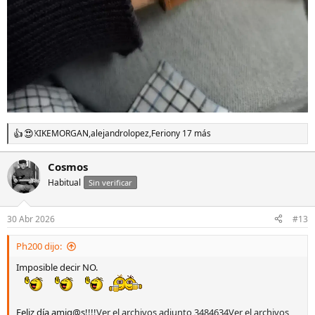
KIKEMORGAN
,
alejandrolopez
,
Ferion
y 17 más
R
e
a
Cosmos
c
Habitual
c
Sin verificar
i
o
n
30 Abr 2026
#13
e
s
Ph200 dijo:
:
Imposible decir NO.
Feliz día amig@s!!!!
Ver el archivos adjunto 3484634
Ver el archivos