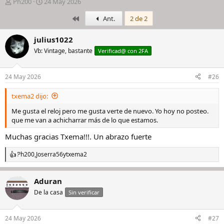
I
F
Ph200
24 May 2026
n
e
Primero
Ant.
2 de 2
i
c
c
h
i
a
julius1022
a
d
Vb: Vintage, bastante
Verificad@ con 2FA
d
e
o
i
r
n
24 May 2026
#26
d
i
e
c
txema2 dijo:
l
i
h
o
Me gusta el reloj pero me gusta verte de nuevo. Yo hoy no posteo.
i
que me van a achicharrar más de lo que estamos.
l
Muchas gracias Txema!!!. Un abrazo fuerte
o
Ph200
,
Joserra56
y
txema2
R
e
a
Aduran
c
c
De la casa
Sin verificar
i
o
n
24 May 2026
#27
e