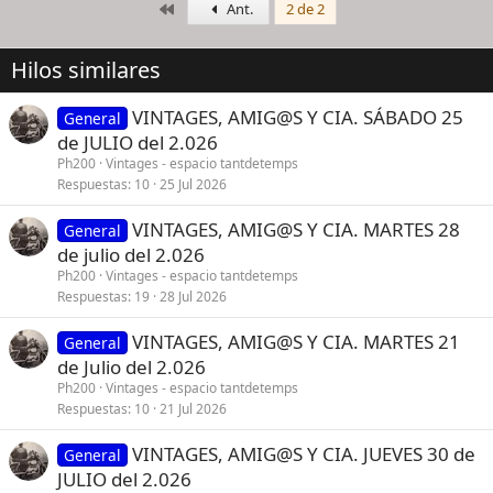
Primero
Ant.
2 de 2
c
c
i
Hilos similares
o
n
e
VINTAGES, AMIG@S Y CIA. SÁBADO 25
General
s
de JULIO del 2.026
:
Ph200
Vintages - espacio tantdetemps
Respuestas
10
25 Jul 2026
VINTAGES, AMIG@S Y CIA. MARTES 28
General
de julio del 2.026
Ph200
Vintages - espacio tantdetemps
Respuestas
19
28 Jul 2026
VINTAGES, AMIG@S Y CIA. MARTES 21
General
de Julio del 2.026
Ph200
Vintages - espacio tantdetemps
Respuestas
10
21 Jul 2026
VINTAGES, AMIG@S Y CIA. JUEVES 30 de
General
JULIO del 2.026