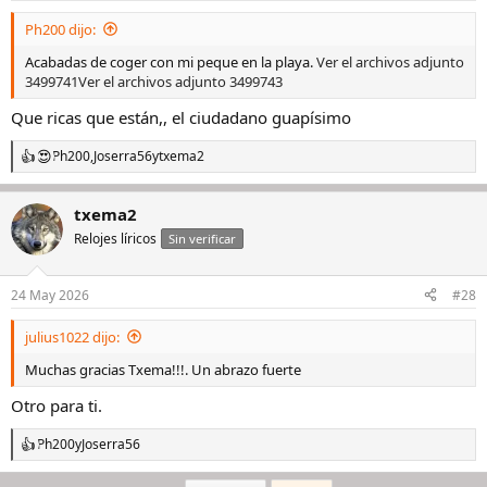
s
Ph200 dijo:
:
Acabadas de coger con mi peque en la playa.
Ver el archivos adjunto
3499741
Ver el archivos adjunto 3499743
Que ricas que están,, el ciudadano guapísimo
Ph200
,
Joserra56
y
txema2
R
e
a
txema2
c
c
Relojes líricos
Sin verificar
i
o
n
24 May 2026
#28
e
s
julius1022 dijo:
:
Muchas gracias Txema!!!. Un abrazo fuerte
Otro para ti.
Ph200
y
Joserra56
R
e
a