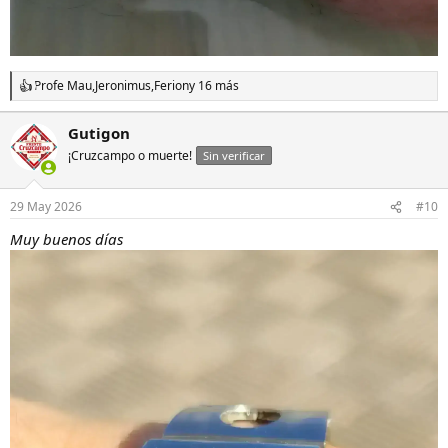
Profe Mau
,
Jeronimus
,
Ferion
y 16 más
R
e
a
Gutigon
c
¡Cruzcampo o muerte!
c
Sin verificar
i
o
n
29 May 2026
#10
e
s
Muy buenos días
: