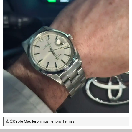
Profe Mau
,
Jeronimus
,
Ferion
y 19 más
R
e