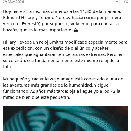
n
29 May 2026
#8
e
s
Hoy hace 72 años, más o menos a las 11:30 de la mañana,
:
Edmund Hillary y Tenzing Norgay hacían cima por primera
vez en el Everest Y, por supuesto, volvieron para contar la
hazaña; que es lo más importante. 🏔️
Hillary llevaba un reloj Smiths modificado especialmente para
esa expedición, con un diseño de dial único y aceites
especiales que aguantaran temperaturas extremas. Pero, en
su corazón, era fundamentalmente este mismo reloj de la
foto.
Mi pequeño y radiante viejo amigo está conectado a una de
las aventuras más grandes de la humanidad. Y sigue
funcionando 72 años más tarde; ojalá llegue yo a los 72 la
mitad de bien que este pequeñín.