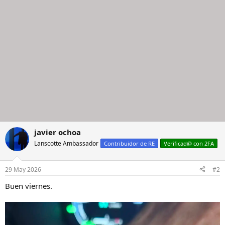
n
e
s
:
javier ochoa
Lanscotte Ambassador
Contribuidor de RE
Verificad@ con 2FA
29 May 2026
#2
Buen viernes.