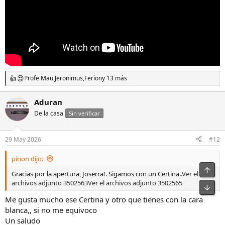
Profe Mau
,
Jeronimus
,
Ferion
y 13 más
R
e
a
Aduran
c
De la casa
c
Sin verificar
i
o
n
29 May 2026
#12
e
s
pinon dijo:
:
Gracias por la apertura, Joserra!. Sigamos con un Certina..
Ver el
archivos adjunto 3502563
Ver el archivos adjunto 3502565
Me gusta mucho ese Certina y otro que tienes con la cara
blanca,, si no me equivoco
Un saludo