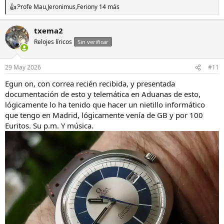
Profe Mau
,
Jeronimus
,
Ferion
y 14 más
R
e
a
txema2
c
Relojes líricos
c
Sin verificar
i
o
n
29 May 2026
#11
e
s
Egun on, con correa recién recibida, y presentada
:
documentación de esto y telemática en Aduanas de esto,
lógicamente lo ha tenido que hacer un nietillo informático
que tengo en Madrid, lógicamente venía de GB y por 100
Euritos. Su p.m. Y música.