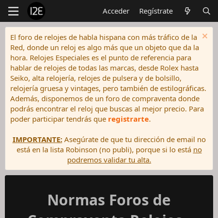
Acceder
Regístrate
El foro de relojes de habla hispana con más tráfico de la
Red, donde un reloj es algo más que un objeto que da la
hora. Relojes Especiales es el punto de referencia para
hablar de relojes de todas las marcas, desde Rolex hasta
Seiko, alta relojería, relojes de pulsera y de bolsillo,
relojería gruesa y vintages, pero también de estilográficas.
Además, disponemos de un foro de compraventa donde
podrás encontrar el reloj que buscas al mejor precio. Para
poder participar tendrás que
registrarte
.
IMPORTANTE:
Asegúrate de que tu dirección de email no
está en la lista Robinson (no publi), porque si lo está
no
podremos validar tu alta.
Normas Foros de