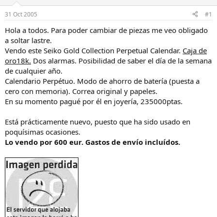
a
d
d
e
31 Oct 2005
#1
o
i
r
n
Hola a todos. Para poder cambiar de piezas me veo obligado
d
i
a soltar lastre.
e
c
Vendo este Seiko Gold Collection Perpetual Calendar.
Caja de
l
i
oro18k.
Dos alarmas. Posibilidad de saber el día de la semana
h
o
de cualquier año.
i
Calendario Perpétuo. Modo de ahorro de batería (puesta a
l
o
cero con memoria). Correa original y papeles.
En su momento pagué por él en joyería, 235000ptas.
Está prácticamente nuevo, puesto que ha sido usado en
poquísimas ocasiones.
Lo vendo por 600 eur. Gastos de envío incluídos.