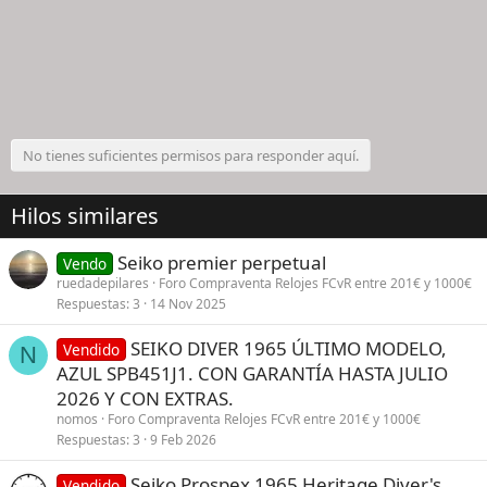
No tienes suficientes permisos para responder aquí.
Hilos similares
Seiko premier perpetual
Vendo
ruedadepilares
Foro Compraventa Relojes FCvR entre 201€ y 1000€
Respuestas
3
14 Nov 2025
SEIKO DIVER 1965 ÚLTIMO MODELO,
Vendido
N
AZUL SPB451J1. CON GARANTÍA HASTA JULIO
2026 Y CON EXTRAS.
nomos
Foro Compraventa Relojes FCvR entre 201€ y 1000€
Respuestas
3
9 Feb 2026
Seiko Prospex 1965 Heritage Diver's
Vendido