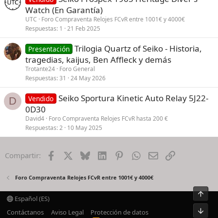
Watch (En Garantía)
UTC
Foro Compraventa Relojes FCvR entre 1001€ y 4000€
Respuestas
1
21 Feb 2025
Trilogia Quartz of Seiko - Historia,
Presentación
tragedias, kaijus, Ben Affleck y demás
Trotante24
Foro General
Respuestas
31
24 May 2026
Seiko Sportura Kinetic Auto Relay 5J22-
Vendido
D
0D30
David4
Foro Compraventa Relojes FCvR hasta 200 €
Respuestas
2
10 May 2025
Facebook
X
Bluesky
LinkedIn
Pinterest
WhatsApp
Email
Enlace
Compartir:
Foro Compraventa Relojes FCvR entre 1001€ y 4000€
Arrib
Español (ES)
Pie
Contáctanos
Aviso Legal
Protección de datos