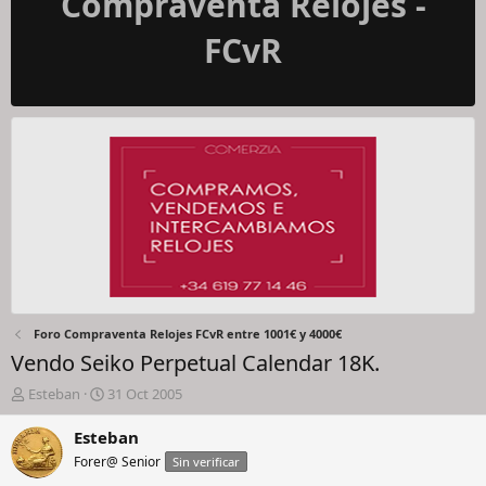
Compraventa Relojes -
FCvR
Foro Compraventa Relojes FCvR entre 1001€ y 4000€
Vendo Seiko Perpetual Calendar 18K.
I
F
Esteban
31 Oct 2005
n
e
i
c
Esteban
c
h
Forer@ Senior
Sin verificar
i
a