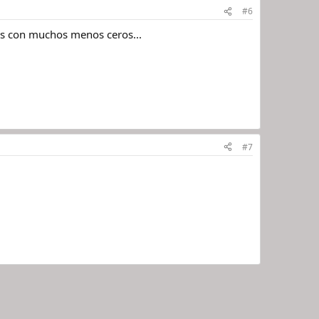
#6
res con muchos menos ceros...
#7