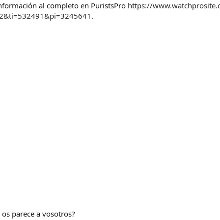
información al completo en PuristsPro
https://www.watchprosite
12&ti=532491&pi=3245641
.
é os parece a vosotros?