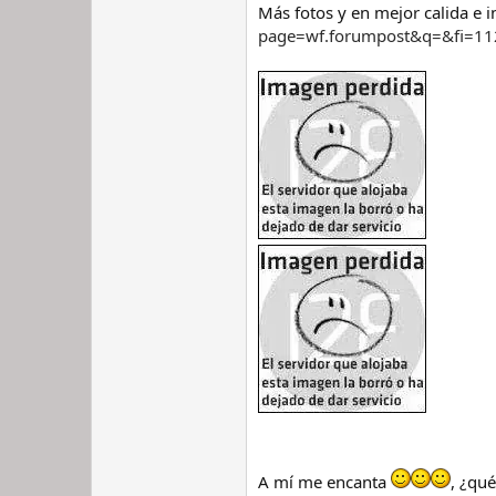
Más fotos y en mejor calida e 
page=wf.forumpost&q=&fi=1
A mí me encanta
, ¿qu