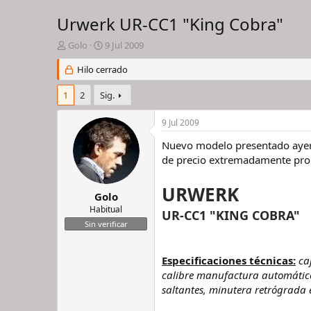
Urwerk UR-CC1 "King Cobra"
I
F
Golo
9 Jul 2009
n
e
i
Hilo cerrado
c
c
h
i
a
1
2
Sig.
a
d
d
e
9 Jul 2009
o
i
r
n
Nuevo modelo presentado ayer 
d
i
de precio extremadamente proh
e
c
l
i
URWERK
h
o
Golo
i
Habitual
UR-CC1 "KING COBRA"
l
Sin verificar
o
Especificaciones técnicas:
ca
calibre manufactura automático 
saltantes, minutera retrógrada