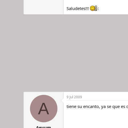
Saludetes!!!
:
9 Jul 2009
A
tiene su encanto, ya se que es 
Aevum