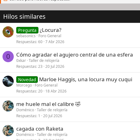
Hilos similares
¿Locura?
Pregunta
sebasonics
Foro General
Respuestas
60
7 Abr 2026
Cómo agradar el agujero central de una esfera
0
0xkar
Taller de relojería
Respuestas
23
20 Jul 2026
Marloe Haggis, una locura muy cuqui
Novedad
Morcego
Foro General
Respuestas
20
18 Abr 2026
me huele mal el calibre 🤣
Doménico
Taller de relojería
Respuestas
1
20 Jul 2026
cagada con Raketa
Doménico
Taller de relojería