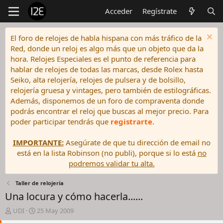
Acceder
Regístrate
El foro de relojes de habla hispana con más tráfico de la
Red, donde un reloj es algo más que un objeto que da la
hora. Relojes Especiales es el punto de referencia para
hablar de relojes de todas las marcas, desde Rolex hasta
Seiko, alta relojería, relojes de pulsera y de bolsillo,
relojería gruesa y vintages, pero también de estilográficas.
Además, disponemos de un foro de compraventa donde
podrás encontrar el reloj que buscas al mejor precio. Para
poder participar tendrás que
registrarte
.
IMPORTANTE:
Asegúrate de que tu dirección de email no
está en la lista Robinson (no publi), porque si lo está
no
podremos validar tu alta.
Taller de relojería
Una locura y cómo hacerla......
I
F
UDI
25 May 2009
n
e