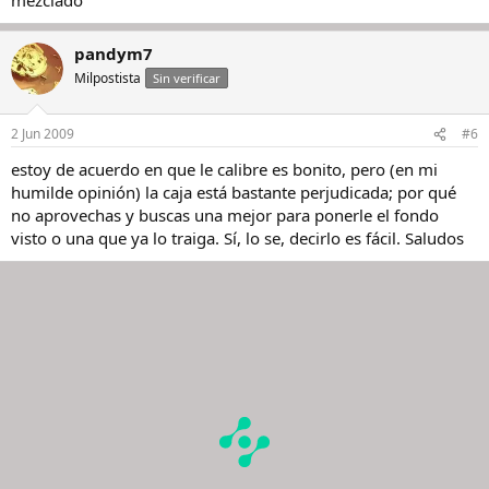
pero el mío tiene la mala suerte de parecerse a éste de GP 27......
pandym7
Milpostista
Sin verificar
2 Jun 2009
#6
estoy de acuerdo en que le calibre es bonito, pero (en mi
humilde opinión) la caja está bastante perjudicada; por qué
no aprovechas y buscas una mejor para ponerle el fondo
visto o una que ya lo traiga. Sí, lo se, decirlo es fácil. Saludos
Y éste es el mío, con tres tonalidades y firmado por Dogma......