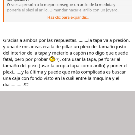
O si es a presión a lo mejor conseguir un arillo de la medida y
ponerle el plexi al arillo. O mandar hacer el arillo con un joyero.
Haz clic para expandir...
Manuel
Gracias a ambos por las respuestas..........la tapa va a presión,
y una de mis ideas era la de pillar un plexi del tamaño justo
del interior de la tapa y meterlo a capón (no digo que quede
fatal, pero por probar
), otra usar la tapa, perforar al
tamaño del plexi (usar la propia tapa como arillo) y poner el
plexi.......y la última y puede que más complicada es buscar
una caja con fondo visto en la cuál entre la maquina y el
dial...........S2