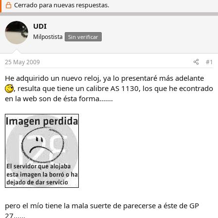
i
Cerrado para nuevas respuestas.
c
c
h
i
a
UDI
a
d
Milpostista
Sin verificar
d
e
o
i
r
n
25 May 2009
#1
d
i
e
c
He adquirido un nuevo reloj, ya lo presentaré más adelante
l
i
, resulta que tiene un calibre AS 1130, los que he econtrado
h
o
en la web son de ésta forma.......
i
l
o
pero el mío tiene la mala suerte de parecerse a éste de GP
27......