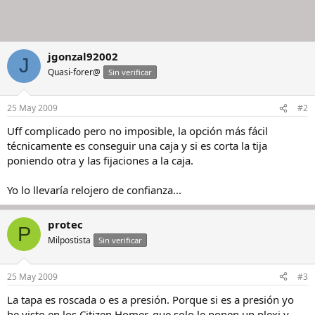
jgonzal92002
J
Quasi-forer@
Sin verificar
25 May 2009
#2
Uff complicado pero no imposible, la opción más fácil
técnicamente es conseguir una caja y si es corta la tija
poniendo otra y las fijaciones a la caja.
Yo lo llevaría relojero de confianza...
protec
P
Milpostista
Sin verificar
25 May 2009
#3
La tapa es roscada o es a presión. Porque si es a presión yo
he visto en los Citizen Homer, que solo le ponen un plexi y