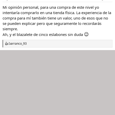
e
s
Mi opinión personal, para una compra de este nivel yo
:
intentaría comprarlo en una tienda física. La experiencia de la
compra para mí también tiene un valor, uno de esos que no
se pueden explicar pero que seguramente lo recordarás
siempre.
😉
Ah, y el blazalete de cinco eslabones sin duda
barranco_93
R
e
a
c
c
i
o
n
e
s
: