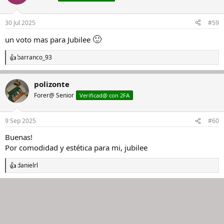
30 Jul 2025
#59
🙂
un voto mas para Jubilee
barranco_93
R
e
a
polizonte
c
c
Forer@ Senior
Verificad@ con 2FA
i
o
n
9 Sep 2025
#60
e
s
Buenas!
:
Por comodidad y estética para mi, jubilee
danielrl
R
e
a
c
c
i
o