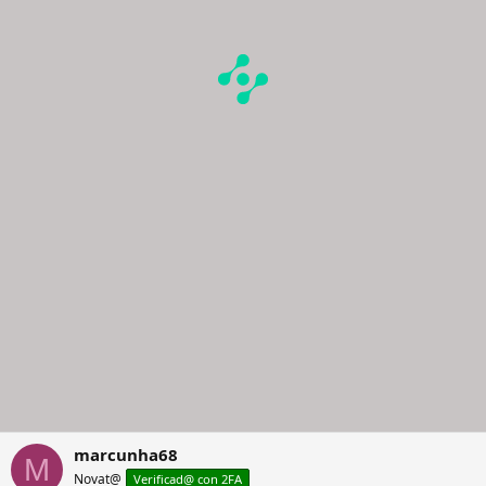
marcunha68
M
Novat@
Verificad@ con 2FA