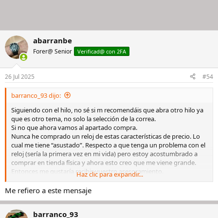
abarranbe
Forer@ Senior
Verificad@ con 2FA
26 Jul 2025
#54
barranco_93 dijo:
Siguiendo con el hilo, no sé si m recomendáis que abra otro hilo ya
que es otro tema, no solo la selección de la correa.
Si no que ahora vamos al apartado compra.
Nunca he comprado un reloj de estas características de precio. Lo
cual me tiene “asustado”. Respecto a que tenga un problema con el
reloj (sería la primera vez en mi vida) pero estoy acostumbrado a
comprar en tienda física y ahora esto creo que me viene grande.
Entonces me gustaría recibir vuestro asesoramiento.
Haz clic para expandir...
Por ejemplo:
1. He visto una oferta en eBay del modelo jubilee hablamos por
Me refiero a este mensaje
4290€ (he hablado con el vendedor y aceptaría 4000€) del
05/06/2025 de Alemania con toda la documentación, os adjunto
barranco_93
link: