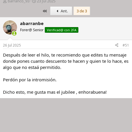
I
F
barranco_93
23 Jul 2025
n
e
Primero
Ant.
3 de 3
i
c
c
h
i
a
abarranbe
a
d
Forer@ Senior
Verificad@ con 2FA
d
e
o
i
r
n
26 Jul 2025
#51
d
i
e
c
Después de leer el hilo, te recomiendo que edites tu mensaje
l
i
donde pones cuanto descuento te hacen y quien te lo hace, es
h
o
algo que no estaá permitido.
i
l
Perdón por la intromisión.
o
Dicho esto, me gusta mas el jubilee , enhorabuena!