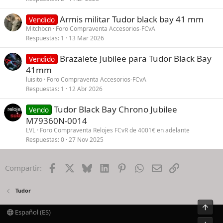
Armis militar Tudor black bay 41 mm
Vendido
Mitchbcn
Foro Compraventa Accesorios-FCvA
Respuestas
1
13 Mar 2026
Brazalete Jubilee para Tudor Black Bay
Vendido
41mm
luisito
Foro Compraventa Accesorios-FCvA
Respuestas
1
12 Abr 2026
Tudor Black Bay Chrono Jubilee
Vendo
M79360N-0014
LVL
Foro Compraventa Relojes FCvR de 4001€ en adelante
Respuestas
0
27 Nov 2025
Facebook
X
Bluesky
LinkedIn
Pinterest
WhatsApp
Email
Enlace
Compartir:
Tudor
Arrib
Español (ES)