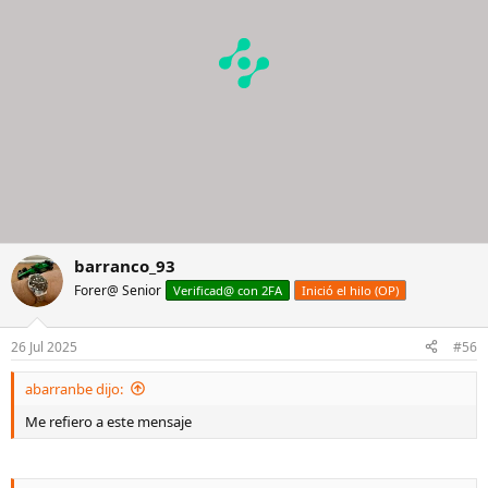
igual, que os daría miedo “tiraros a la piscina” como a mi ya que es
un desembolso económico MUY IMPORTANTE. Y no quiero
arrepentirme luego, ya que en un reloj de media 300-500€ que venía
comprando no es lo mismo que este caso 4000€…
Gracias y un saludo, me ayudaría mucho vuestra opinión con
experiencia o mayor (mucho mayor) bagaje que el mío en este
mundo.
barranco_93
Forer@ Senior
Verificad@ con 2FA
Inició el hilo (OP)
26 Jul 2025
#56
abarranbe dijo:
Me refiero a este mensaje