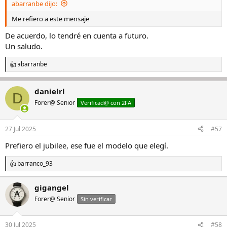
abarranbe dijo:
Me refiero a este mensaje
De acuerdo, lo tendré en cuenta a futuro.
Un saludo.
abarranbe
R
e
a
danielrl
c
D
c
Forer@ Senior
Verificad@ con 2FA
i
o
n
27 Jul 2025
#57
e
s
Prefiero el jubilee, ese fue el modelo que elegí.
:
barranco_93
R
e
a
gigangel
c
Forer@ Senior
c
Sin verificar
i
o
n
30 Jul 2025
#58