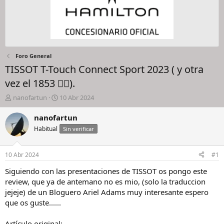
Foro General
TISSOT T-Touch Connect Sport 2023 ( y otra
vez el 1853 🤷‍♀️).
I
F
nanofartun
10 Abr 2024
n
e
i
c
nanofartun
c
h
Habitual
Sin verificar
i
a
a
d
d
e
10 Abr 2024
#1
o
i
r
n
Siguiendo con las presentaciones de TISSOT os pongo este
d
i
review, que ya de antemano no es mio, (solo la traduccion
e
c
jejeje) de un Bloguero Ariel Adams muy interesante espero
l
i
que os guste......
h
o
i
Artículo original:
l