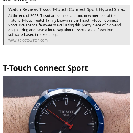
o
Watch Review: Tissot T-Touch Connect Sport Hybrid Smartwatch
At the end of 2023, Tissot announced a brand new member of the
historic T-Touch watch family known as the Tissot T-Touch Connect
Sport. I’ve spent a few weeks evaluating this pretty piece of high-end
engineering and have a lot to say about Tissot’s latest foray into
software-based timekeeping...
www.ablogtowatch.com
T-Touch Connect Sport