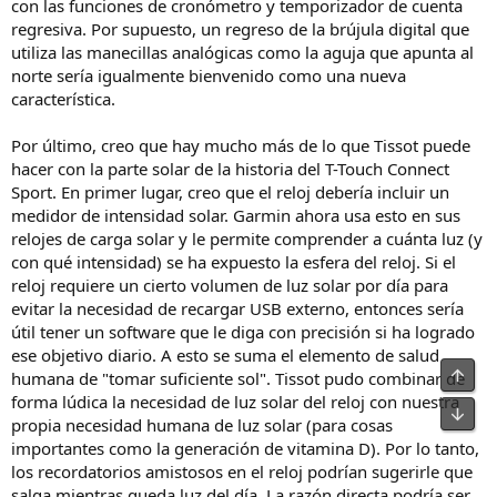
con las funciones de cronómetro y temporizador de cuenta
regresiva. Por supuesto, un regreso de la brújula digital que
utiliza las manecillas analógicas como la aguja que apunta al
norte sería igualmente bienvenido como una nueva
característica.
Por último, creo que hay mucho más de lo que Tissot puede
hacer con la parte solar de la historia del T-Touch Connect
Sport. En primer lugar, creo que el reloj debería incluir un
medidor de intensidad solar. Garmin ahora usa esto en sus
relojes de carga solar y le permite comprender a cuánta luz (y
con qué intensidad) se ha expuesto la esfera del reloj. Si el
reloj requiere un cierto volumen de luz solar por día para
evitar la necesidad de recargar USB externo, entonces sería
útil tener un software que le diga con precisión si ha logrado
ese objetivo diario. A esto se suma el elemento de salud
humana de "tomar suficiente sol". Tissot pudo combinar de
forma lúdica la necesidad de luz solar del reloj con nuestra
propia necesidad humana de luz solar (para cosas
importantes como la generación de vitamina D). Por lo tanto,
los recordatorios amistosos en el reloj podrían sugerirle que
salga mientras queda luz del día. La razón directa podría ser