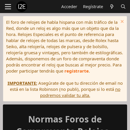
Acceder
Regístrate
El foro de relojes de habla hispana con más tráfico de la
Red, donde un reloj es algo más que un objeto que da la
hora. Relojes Especiales es el punto de referencia para
hablar de relojes de todas las marcas, desde Rolex hasta
Seiko, alta relojería, relojes de pulsera y de bolsillo,
relojería gruesa y vintages, pero también de estilográficas.
Además, disponemos de un foro de compraventa donde
podrás encontrar el reloj que buscas al mejor precio. Para
poder participar tendrás que
registrarte
.
IMPORTANTE:
Asegúrate de que tu dirección de email no
está en la lista Robinson (no publi), porque si lo está
no
podremos validar tu alta.
Normas Foros de