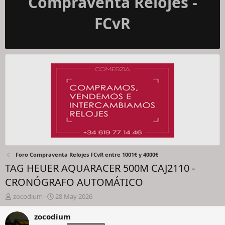
Compraventa Relojes -
FCvR
Foro Compraventa Relojes FCvR entre 1001€ y 4000€
TAG HEUER AQUARACER 500M CAJ2110 -
CRONÓGRAFO AUTOMÁTICO
I
F
zocodium
28 May 2026
n
e
i
c
zocodium
c
h