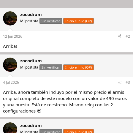
zocodium
Milpostista
Sin verificar
Inició el hilo (OP)
12 Jun 2026
#2
Arriba!
zocodium
Milpostista
Sin verificar
Inició el hilo (OP)
4 Jul 2026
#3
Arriba, ahora también incluyo por el mismo precio el armis
original completo de este modelo con un valor de 490 euros
y una puesta. Está de reestreno. Mismo reloj con las 2
configuraciones 😎
zocodium
Milpostista
Sin verificar
Inició el hilo (OP)