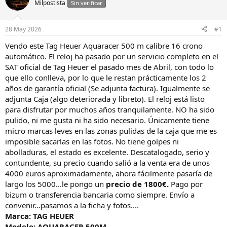
Milpostista
Sin verificar
i
a
a
d
d
e
28 May 2026
#1
o
i
r
n
Vendo este Tag Heuer Aquaracer 500 m calibre 16 crono
d
i
automático. El reloj ha pasado por un servicio completo en el
e
c
SAT oficial de Tag Heuer el pasado mes de Abril, con todo lo
l
i
que ello conlleva, por lo que le restan prácticamente los 2
h
o
años de garantía oficial (Se adjunta factura). Igualmente se
i
adjunta Caja (algo deteriorada y libreto). El reloj está listo
l
o
para disfrutar por muchos años tranquilamente. NO ha sido
pulido, ni me gusta ni ha sido necesario. Únicamente tiene
micro marcas leves en las zonas pulidas de la caja que me es
imposible sacarlas en las fotos. No tiene golpes ni
abolladuras, el estado es excelente. Descatalogado, serio y
contundente, su precio cuando salió a la venta era de unos
4000 euros aproximadamente, ahora fácilmente pasaría de
largo los 5000...le pongo un
precio de
1800€.
Pago por
bizum o transferencia bancaria como siempre. Envío a
convenir...pasamos a la ficha y fotos....
Marca: TAG HEUER
Modelo: AQUARACER 500M