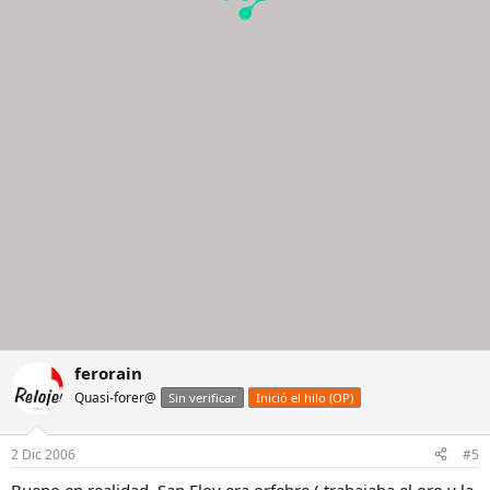
ferorain
Quasi-forer@
Sin verificar
Inició el hilo (OP)
2 Dic 2006
#5
Bueno en realidad, San Eloy era orfebre ( trabajaba el oro y la