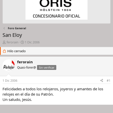
Foro General
San Eloy
I
F
ferorain
1 Dic 2006
n
e
i
Hilo cerrado
c
c
h
i
a
ferorain
a
d
Quasi-forer@
Sin verificar
d
e
o
i
r
n
1 Dic 2006
#1
d
i
e
c
Felicidades a todos los relojeros, joyeros y amantes de los
l
i
relojes en el día de su Patrón.
h
o
Un saludo, Jesús.
i
l
o