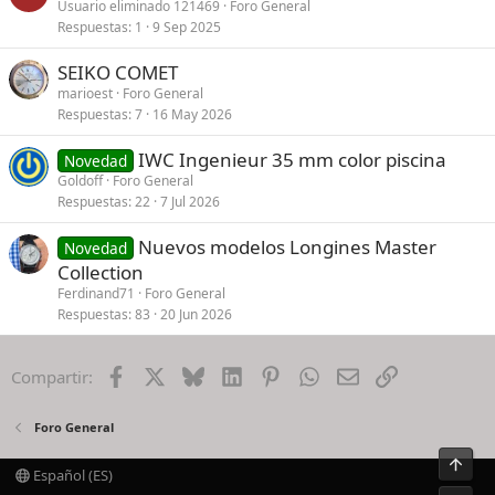
Usuario eliminado 121469
Foro General
Respuestas
1
9 Sep 2025
SEIKO COMET
marioest
Foro General
Respuestas
7
16 May 2026
IWC Ingenieur 35 mm color piscina
Novedad
Goldoff
Foro General
Respuestas
22
7 Jul 2026
Nuevos modelos Longines Master
Novedad
Collection
Ferdinand71
Foro General
Respuestas
83
20 Jun 2026
Facebook
X
Bluesky
LinkedIn
Pinterest
WhatsApp
Email
Enlace
Compartir:
Foro General
Arrib
Español (ES)