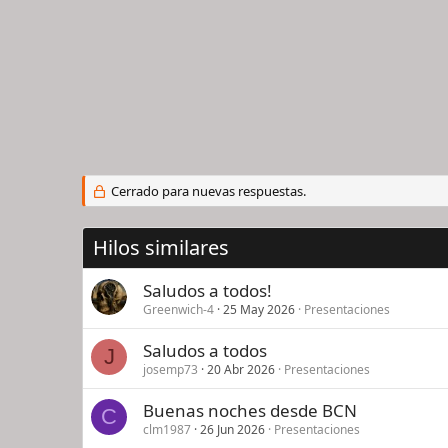
Cerrado para nuevas respuestas.
Hilos similares
Saludos a todos!
Greenwich-4
25 May 2026
Presentaciones
Saludos a todos
J
josemp73
20 Abr 2026
Presentaciones
Buenas noches desde BCN
C
clm1987
26 Jun 2026
Presentaciones