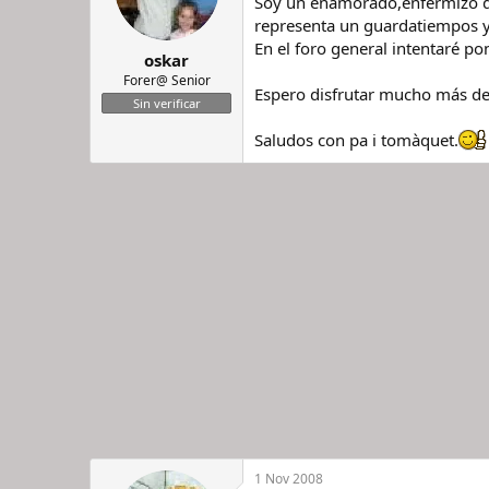
Soy un enamorado,enfermizo dir
r
n
representa un guardatiempos y 
d
i
En el foro general intentaré p
e
c
oskar
l
i
Forer@ Senior
Espero disfrutar mucho más des
h
o
Sin verificar
i
l
Saludos con pa i tomàquet.
o
1 Nov 2008