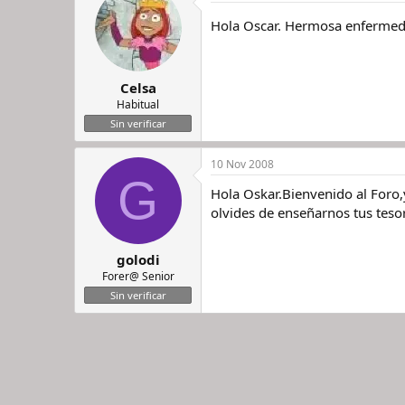
Hola Oscar. Hermosa enfermedad
Celsa
Habitual
Sin verificar
10 Nov 2008
G
Hola Oskar.Bienvenido al Foro,
olvides de enseñarnos tus teso
golodi
Forer@ Senior
Sin verificar