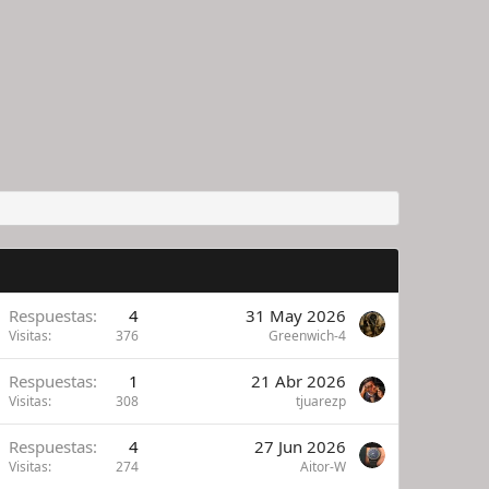
Respuestas
4
31 May 2026
Visitas
376
Greenwich-4
Respuestas
1
21 Abr 2026
Visitas
308
tjuarezp
Respuestas
4
27 Jun 2026
Visitas
274
Aitor-W