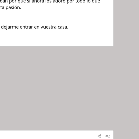
ban por que sí,ahora los adoro por todo lo que
ta pasión.
dejarme entrar en vuestra casa.
#2