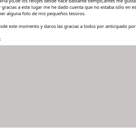
ía yo,de los relojes desde hace bastante tiempo,antes me gusta
gracias a este lugar me he dado cuenta que no estaba sólo en es
oner alguna foto de mis pequeños tesoros.
de este momento y daros las gracias a todos por anticipado por 
: