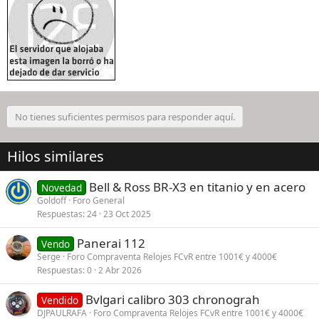
No tienes suficientes permisos para responder aquí.
Hilos similares
Bell & Ross BR-X3 en titanio y en acero
Novedad
Goldoff
Foro General
Respuestas
24
23 Oct 2025
Panerai 112
Vendo
Serge
Foro Compraventa Relojes FCvR entre 1001€ y 4000€
Respuestas
0
2 Abr 2026
Bvlgari calibro 303 chronograh
Vendido
DJPAULRAFA
Foro Compraventa Relojes FCvR entre 1001€ y 4000€