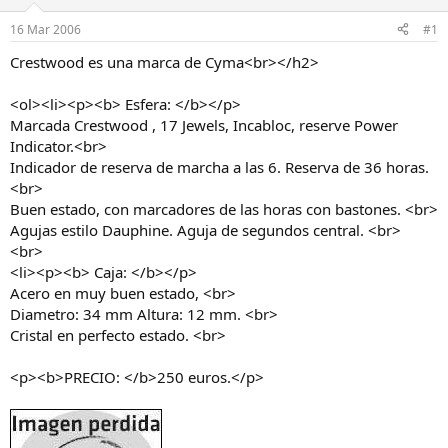
a
d
d
e
16 Mar 2006
#1
o
i
r
n
Crestwood es una marca de Cyma<br></h2>
d
i
e
c
<ol><li><p><b> Esfera: </b></p>
l
i
Marcada Crestwood , 17 Jewels, Incabloc, reserve Power
h
o
Indicator.<br>
i
Indicador de reserva de marcha a las 6. Reserva de 36 horas.
l
o
<br>
Buen estado, con marcadores de las horas con bastones. <br>
Agujas estilo Dauphine. Aguja de segundos central. <br>
<br>
<li><p><b> Caja: </b></p>
Acero en muy buen estado, <br>
Diametro: 34 mm Altura: 12 mm. <br>
Cristal en perfecto estado. <br>
<p><b>PRECIO: </b>250 euros.</p>