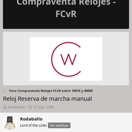
Compraventa Relojes -
FCvR
Foro Compraventa Relojes FCvR entre 1001€ y 4000€
Reloj Reserva de marcha manual
I
F
Rodaballo
16 Mar 2006
n
e
i
c
Rodaballo
c
h
Lord of the Links
Sin verificar
i
a