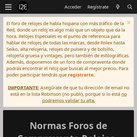
Acceder
Regístrate
El foro de relojes de habla hispana con más tráfico de la
Red, donde un reloj es algo más que un objeto que da la
hora. Relojes Especiales es el punto de referencia para
hablar de relojes de todas las marcas, desde Rolex hasta
Seiko, alta relojería, relojes de pulsera y de bolsillo,
relojería gruesa y vintages, pero también de estilográficas.
Además, disponemos de un foro de compraventa donde
podrás encontrar el reloj que buscas al mejor precio. Para
poder participar tendrás que
registrarte
.
IMPORTANTE:
Asegúrate de que tu dirección de email no
está en la lista Robinson (no publi), porque si lo está
no
podremos validar tu alta.
Normas Foros de