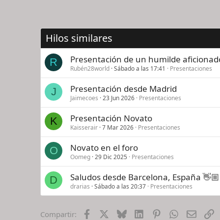
Hilos similares
Presentación de un humilde aficionad
R
Rubén28world
Sábado a las 17:41
Presentaciones
Presentación desde Madrid
J
Jaimecoes
23 Jun 2026
Presentaciones
Presentación Novato
K
Kaisserair
7 Mar 2026
Presentaciones
Novato en el foro
O
Oomeg
29 Dic 2025
Presentaciones
Saludos desde Barcelona, España 👋🏼
D
drarias
Sábado a las 20:37
Presentaciones
Facebook
X
Bluesky
LinkedIn
Pinterest
WhatsApp
Email
E
Compartir: