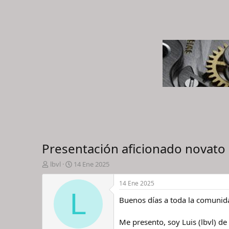
Presentación aficionado novato
I
F
lbvl
14 Ene 2025
n
e
i
c
14 Ene 2025
c
h
L
Buenos días a toda la comunid
i
a
a
d
d
e
Me presento, soy Luis (lbvl) d
o
i