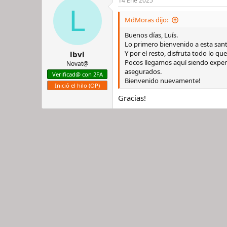
14 Ene 2025
c
L
c
i
MdMoras dijo:
o
n
Buenos días, Luís.
e
Lo primero bienvenido a esta santa 
s
Y por el resto, disfruta todo lo qu
lbvl
:
Pocos llegamos aquí siendo expe
Novat@
asegurados.
Verificad@ con 2FA
Bienvenido nuevamente!
Inició el hilo (OP)
Gracias!