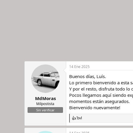
o
n
e
s
:
14 Ene 2025
Buenos días, Luís.
Lo primero bienvenido a esta san
Y por el resto, disfruta todo l
Pocos llegamos aquí siendo ex
MdMoras
momentos están asegurados.
Milpostista
Bienvenido nuevamente!
Sin verificar
lbvl
R
e
a