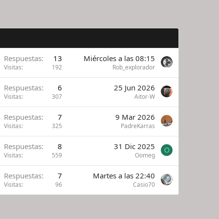
Respuestas
13
Miércoles a las 08:15
Visitas
192
Rob_explorador
Respuestas
6
25 Jun 2026
Visitas
307
Aitor-W
Respuestas
7
9 Mar 2026
Visitas
325
PadreKarras
Respuestas
8
31 Dic 2025
O
Visitas
559
Oomeg
Respuestas
7
Martes a las 22:40
Visitas
96
Casio70