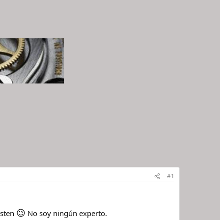
#1
😉
usten
No soy ningún experto.