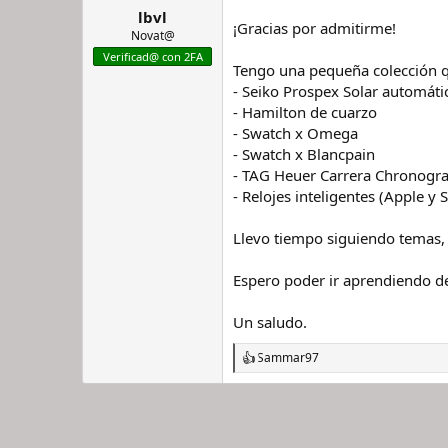
lbvl
r
n
¡Gracias por admitirme!
d
i
Novat@
e
c
Verificad@ con 2FA
Tengo una pequeña colección 
l
i
h
o
- Seiko Prospex Solar automáti
i
- Hamilton de cuarzo
l
- Swatch x Omega
o
- Swatch x Blancpain
- TAG Heuer Carrera Chronogr
- Relojes inteligentes (Apple y
Llevo tiempo siguiendo temas, h
Espero poder ir aprendiendo de
Un saludo.
Sammar97
R
e
a
c
c
i